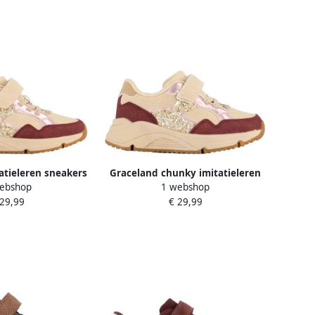
atieleren sneakers
Graceland chunky imitatieleren
ebshop
1 webshop
eige
sneakers beige
 29,99
€ 29,99