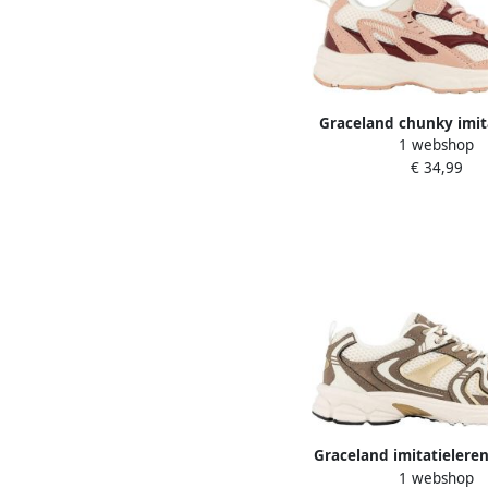
Graceland chunky imit
1 webshop
sneakers roze
€ 34,99
Graceland imitatielere
1 webshop
bruin