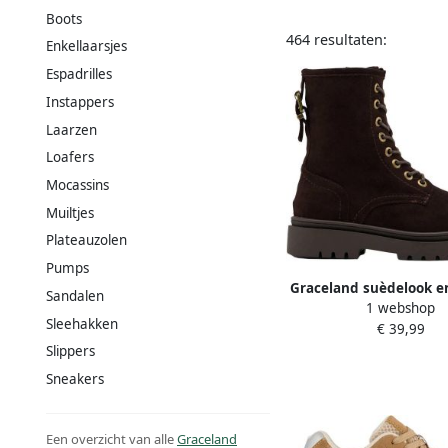
Boots
464 resultaten:
Enkellaarsjes
Espadrilles
Instappers
Laarzen
Loafers
Mocassins
Muiltjes
Plateauzolen
Pumps
Graceland suèdelook e
Sandalen
1 webshop
bruin
Sleehakken
€ 39,99
Slippers
Sneakers
Een overzicht van alle
Graceland