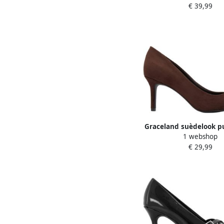
€ 39,99
Graceland suèdelook 
1 webshop
naaldhak brui
€ 29,99