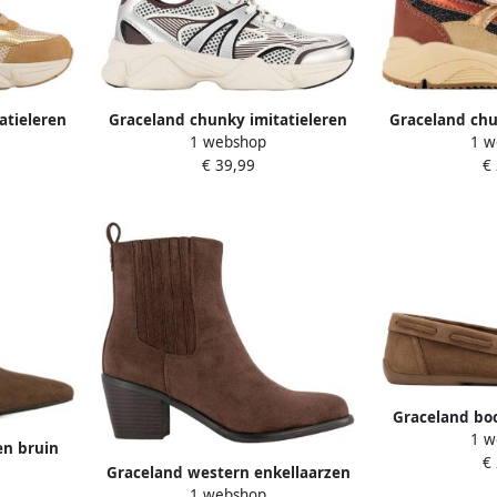
atieleren
Graceland chunky imitatieleren
Graceland chu
1 webshop
1 w
d camel
sneakers zilver bruin
sneak
€ 39,99
€
Graceland bo
1 w
en bruin
€
Graceland western enkellaarzen
1 webshop
bruin