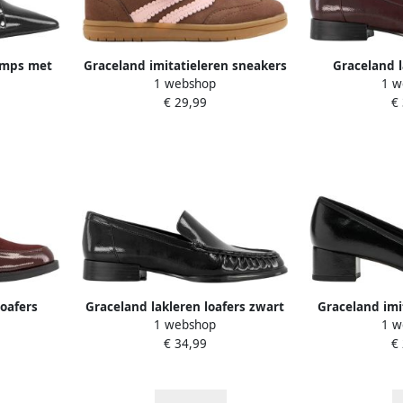
umps met
Graceland imitatieleren sneakers
Graceland l
1 webshop
1 w
bruin
bo
€ 29,99
€
loafers
Graceland lakleren loafers zwart
Graceland imi
1 webshop
1 w
z
€ 34,99
€