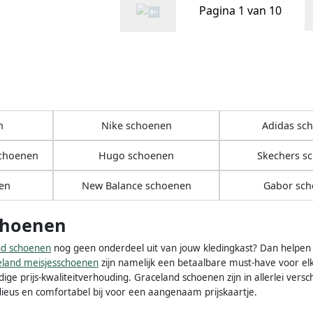
Pagina 1 van 10
n
Nike schoenen
Adidas sc
schoenen
Hugo schoenen
Skechers s
en
New Balance schoenen
Gabor sc
choenen
nd schoenen
nog geen onderdeel uit van jouw kledingkast? Dan helpen 
eland meisjesschoenen
zijn namelijk een betaalbare must-have voor elk
e prijs-kwaliteitverhouding. Graceland schoenen zijn in allerlei verschi
ieus en comfortabel bij voor een aangenaam prijskaartje.