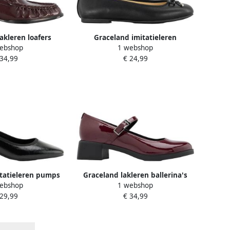
akleren loafers
Graceland imitatieleren
ebshop
1 webshop
rdeaux
ballerina's zwart
 34,99
€ 24,99
tatieleren pumps
Graceland lakleren ballerina's
ebshop
1 webshop
wart
bordeaux
 29,99
€ 34,99