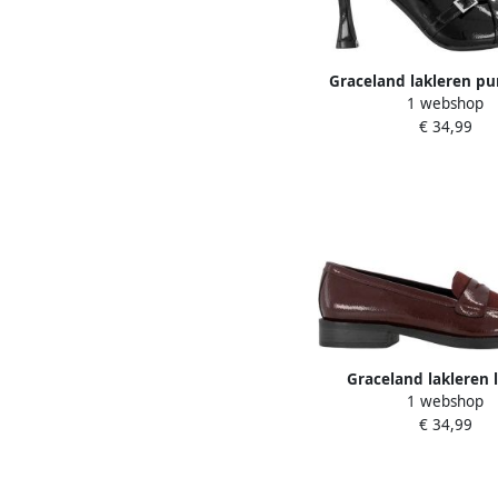
Graceland lakleren p
1 webshop
hak zwart
€ 34,99
Graceland lakleren 
1 webshop
bordeaux
€ 34,99