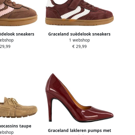
èdelook sneakers
Graceland suèdelook sneakers
ebshop
1 webshop
in roze
bordeaux
 29,99
€ 29,99
ocassins taupe
Graceland lakleren pumps met
ebshop