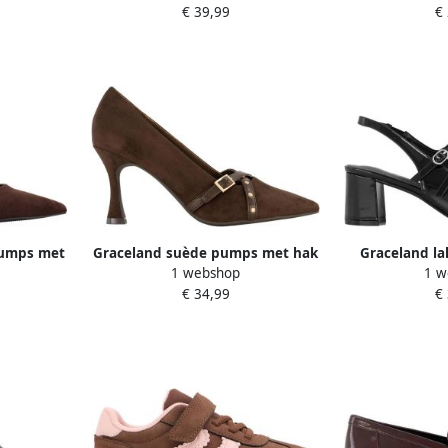
€ 39,99
€
pumps met
Graceland suède pumps met hak
Graceland la
1 webshop
1 w
n
bruin
pumps met 
€ 34,99
€