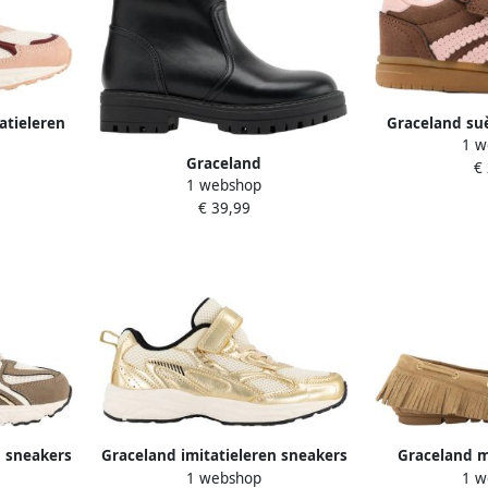
atieleren
Graceland su
1 w
bru
Graceland
€
1 webshop
€ 39,99
n sneakers
Graceland imitatieleren sneakers
Graceland m
1 webshop
1 w
goud