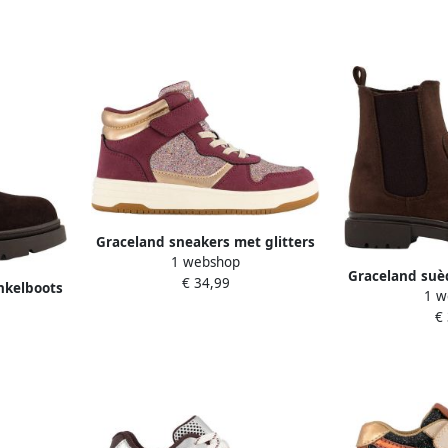
Graceland sneakers met glitters
1 webshop
donkerrood
Graceland suè
€ 34,99
nkelboots
1 w
b
€