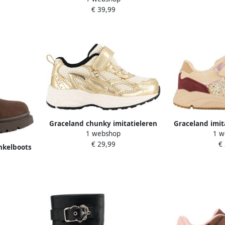
€ 39,99
Graceland chunky imitatieleren
Graceland imit
1 webshop
1 w
sneakers goud
b
€ 29,99
€
nkelboots