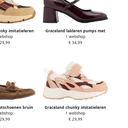
nky imitatieleren
Graceland lakleren pumps met
ebshop
1 webshop
ers beige
blokhak bordeaux
 29,99
€ 34,99
otschoenen bruin
Graceland chunky imitatieleren
ebshop
1 webshop
sneakers roze
 29,99
€ 29,99