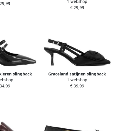
1 webshop
naaldhak bordeaux
 29,99
€ 29,99
kleren slingback
Graceland satijnen slingback
ebshop
1 webshop
blokhak zwart
pumps met strikje zwart
 34,99
€ 39,99