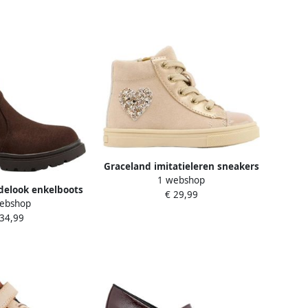
Graceland imitatieleren sneakers
1 webshop
beige
delook enkelboots
€ 29,99
ebshop
ruin
 34,99