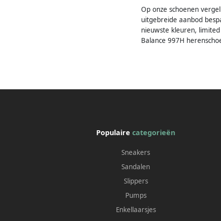
Op onze schoenen vergeli
uitgebreide aanbod bespaa
nieuwste kleuren, limit
Balance 997H herenschoe
Populaire
categorieën
Sneakers
Sandalen
Slippers
Pumps
Enkellaarsjes