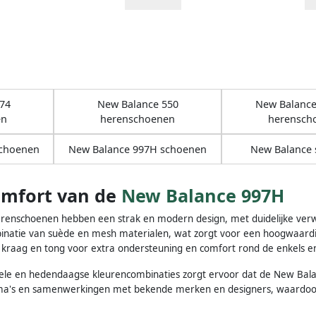
74
New Balance 550
New Balance 
en
herenschoenen
herensch
schoenen
New Balance 997H schoenen
New Balance
omfort van de
New Balance 997H
enschoenen hebben een strak en modern design, met duidelijke verwi
natie van suède en mesh materialen, wat zorgt voor een hoogwaardige 
kraag en tong voor extra ondersteuning en comfort rond de enkels e
nele en hedendaagse kleurencombinaties zorgt ervoor dat de New Balanc
ema's en samenwerkingen met bekende merken en designers, waardoor 