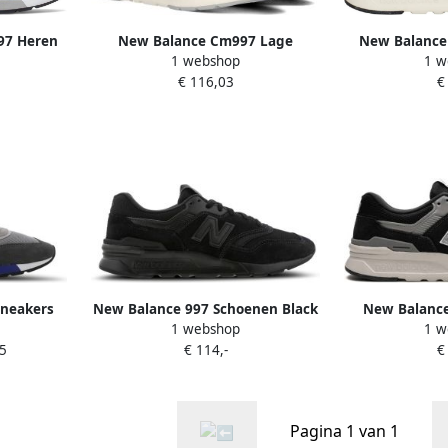
97 Heren
New Balance Cm997 Lage
New Balance
1 webshop
1 w
 schoenen
sneakers Heren Zwart +
H
€ 116,03
€
AY
neakers
New Balance 997 Schoenen Black
New Balance
1 webshop
1 w
Textil Synthetisch Leer Foot
Z
5
€ 114,-
€
Locker
Pagina 1 van 1