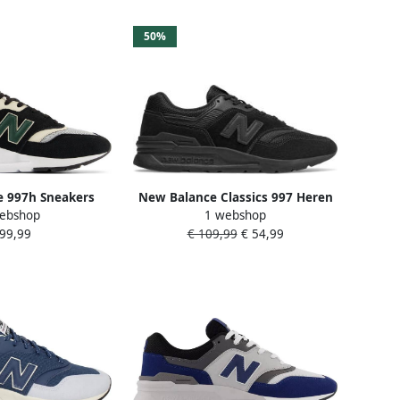
50%
 997h Sneakers
New Balance Classics 997 Heren
ebshop
1 webshop
icht Demping
Sneakers Sportschoenen
 99,99
€ 109,99
€ 54,99
uren Wit Heren
Schoenen Zwart CM997HCI