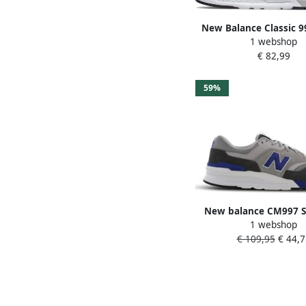
New Balance Classic 9
1 webshop
Sneakers Sport Casual
€ 82,99
Blauw CM997H
59%
New balance CM997 S
1 webshop
€ 109,95
€ 44,7