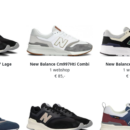
7 Lage
New Balance Cm997Hti Combi
New Balance
1 webshop
1 w
art +
Shoes Beige Heren
Lichtgew
€ 85,-
€
Seizoenskle