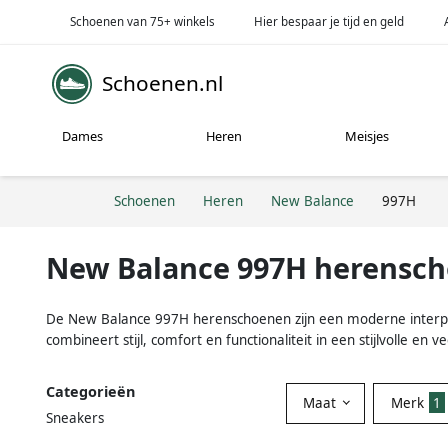
Schoenen van 75+ winkels
Hier bespaar je tijd en geld
Schoenen.nl
Dames
Heren
Meisjes
Schoenen
Heren
New Balance
997H
New Balance 997H herensc
De New Balance 997H herenschoenen zijn een moderne interpr
combineert stijl, comfort en functionaliteit in een stijlvolle en
Categorieën
Maat
Merk
1
Sneakers