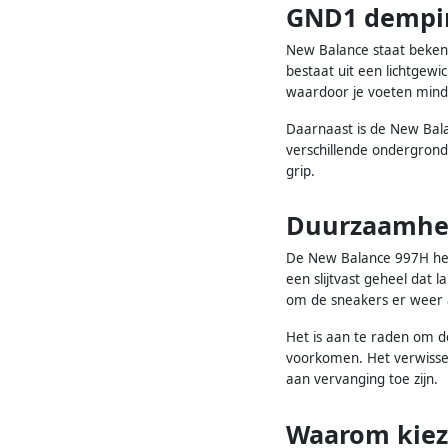
GND1 demping
New Balance staat beken
bestaat uit een lichtgewi
waardoor je voeten mind
Daarnaast is de New Balan
verschillende ondergronde
grip.
Duurzaamhe
De New Balance 997H her
een slijtvast geheel dat
om de sneakers er weer al
Het is aan te raden om 
voorkomen. Het verwissel
aan vervanging toe zijn.
Waarom kiez