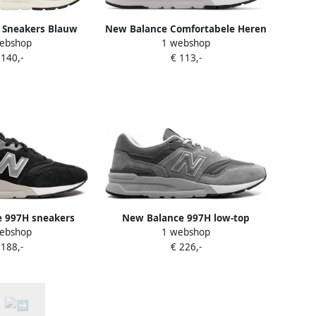
 Sneakers Blauw
New Balance Comfortabele Heren
ebshop
1 webshop
eren
Sportschoenen Corduroy
 140,-
€ 113,-
Sneakers Gray Heren
 997H sneakers
New Balance 997H low-top
ebshop
1 webshop
wart
sneakers Grijs
 188,-
€ 226,-