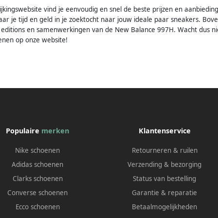
jkingswebsite vind je eenvoudig en snel de beste prijzen en aanbie
r je tijd en geld in je zoektocht naar jouw ideale paar sneakers. Boven
ed editions en samenwerkingen van de New Balance 997H. Wacht dus ni
nen op onze website!
Populaire
merken
Klantenservice
Nike schoenen
Retourneren & ruilen
Adidas schoenen
Verzending & bezorging
Clarks schoenen
Status van bestelling
Converse schoenen
Garantie & reparatie
Ecco schoenen
Betaalmogelijkheden