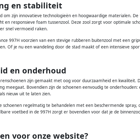
 en stabiliteit
d om zijn innovatieve technologieën en hoogwaardige materialen. De
cht en responsieve foam tussenzool. Deze zool zorgt voor optimale sch
er snel vermoeid raken.
ce 997H voorzien van een stevige rubberen buitenzool met een gripvast 
n. Of je nu een wandeling door de stad maakt of een intensieve sports
id en onderhoud
enschoenen zijn gemaakt met oog voor duurzaamheid en kwaliteit. D
 lang meegaat. Bovendien zijn de schoenen eenvoudig te onderhouden: e
s nieuw uit te laten zien.
de schoenen regelmatig te behandelen met een beschermende spray, o
bare voetbed in de 997H zorgt er bovendien voor dat je de binnenzoo
en voor onze website?