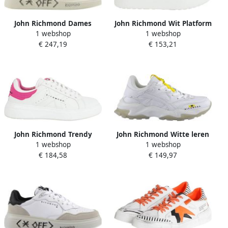
John Richmond Dames
John Richmond Wit Platform
1 webshop
1 webshop
Sneakers Trendy Stijl White
Dameschoenen White
€ 247,19
€ 153,21
Dames
Dames
John Richmond Trendy
John Richmond Witte leren
1 webshop
1 webshop
Fashion Sneakers
sneakers
€ 184,58
€ 149,97