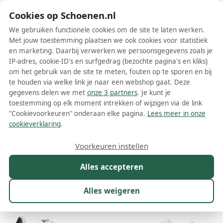
Schoenen.nl
Cookies op Schoenen.nl
We gebruiken functionele cookies om de site te laten werken.
Met jouw toestemming plaatsen we ook cookies voor statistiek
en marketing. Daarbij verwerken we persoonsgegevens zoals je
IP-adres, cookie-ID's en surfgedrag (bezochte pagina's en kliks)
om het gebruik van de site te meten, fouten op te sporen en bij
Wis filters
Alle filters
te houden via welke link je naar een webshop gaat. Deze
gegevens delen we met
onze 3 partners
. Je kunt je
Witte John Richmond schoenen
toestemming op elk moment intrekken of wijzigen via de link
"Cookievoorkeuren" onderaan elke pagina.
Lees meer in onze
Meer lezen
cookieverklaring
.
Instappers
Plateauzolen
Sneakers
Voorkeuren instellen
Alles accepteren
Maat
Merk
1
Kleur
1
Prijs
Geslacht
Alles weigeren
36 resultaten: