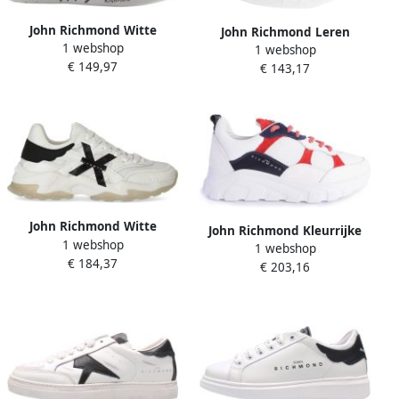
John Richmond Witte
John Richmond Leren
1 webshop
Zwarte Kalfsleren Sneakers
1 webshop
Sneakers
€ 149,97
€ 143,17
John Richmond Witte
John Richmond Kleurrijke
1 webshop
Sneakers 20025 Herfst
1 webshop
Veterschoenen met Dikke
€ 184,37
Winter 2023 2024 Collectie
€ 203,16
Zool Wit Heren
White Heren