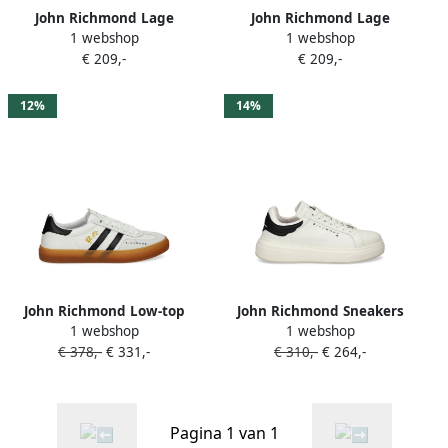
John Richmond Lage
John Richmond Lage
1 webshop
1 webshop
Sneakers 31018-A
Sneakers 31019-A
€ 209,-
€ 209,-
12%
14%
John Richmond Low-top
John Richmond Sneakers
1 webshop
1 webshop
sneakers Wit
met logo Wit
€ 378,-
€ 331,-
€ 310,-
€ 264,-
Pagina 1 van 1