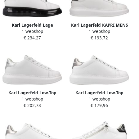
Karl Lagerfeld Lage
Karl Lagerfeld KAPRI MENS
1 webshop
1 webshop
Sneakers KL52630N KAPRI
MAISON KARL LAC Wit
€ 234,27
€ 193,72
KUSHION
Karl Lagerfeld Low-Top
Karl Lagerfeld Low-Top
1 webshop
1 webshop
Sneakers Kapri Signia
Sneakers Kapri Maison Karl
€ 202,73
€ 179,96
Rhinestone Lo in wit
Lace in wit