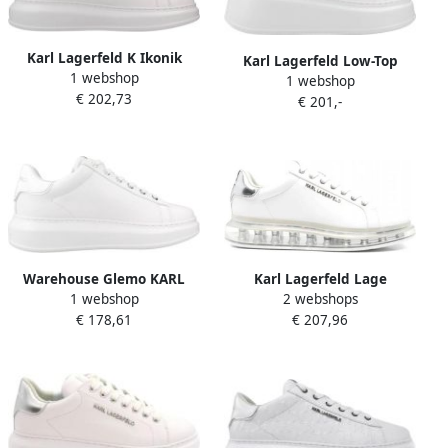
Karl Lagerfeld K Ikonik
Karl Lagerfeld Low-Top
1 webshop
Kapri Sneakers
1 webshop
Sneakers Anakapri Karl Nft
€ 202,73
Vetersluiting Effen Patroon
€ 201,-
Lo Lace in wit
White Heren
Warehouse Glemo KARL
Karl Lagerfeld Lage
1 webshop
2 webshops
LAGERFELD KAPRI KARL NFT
Sneakers KL52626A KAPRI
€ 178,61
€ 207,96
LO LACE Wit
KUSHION