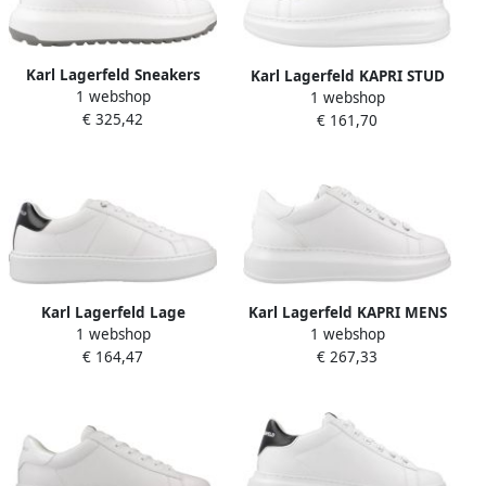
Karl Lagerfeld Sneakers
Karl Lagerfeld KAPRI STUD
1 webshop
1 webshop
KL6753801S KAPRI LUG
ZIP LO LACE Wit
€ 325,42
€ 161,70
Karl Lagerfeld Lage
Karl Lagerfeld KAPRI MENS
1 webshop
1 webshop
Sneakers MAXI KUP RSG
KARL NFT KOUNTE Wit
€ 164,47
€ 267,33
Band Lo Lace