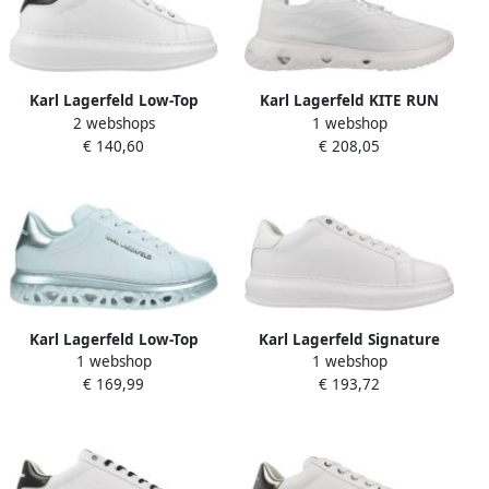
Karl Lagerfeld Low-Top
Karl Lagerfeld KITE RUN
2 webshops
1 webshop
Sneakers Kapri Karl Nft Lo
KNIT Wit
€ 140,60
€ 208,05
Lace in wit
Karl Lagerfeld Low-Top
Karl Lagerfeld Signature
1 webshop
1 webshop
Sneakers Kapri Kite Lo Lace
Kapri Sneakers
€ 169,99
€ 193,72
Lthr in wit