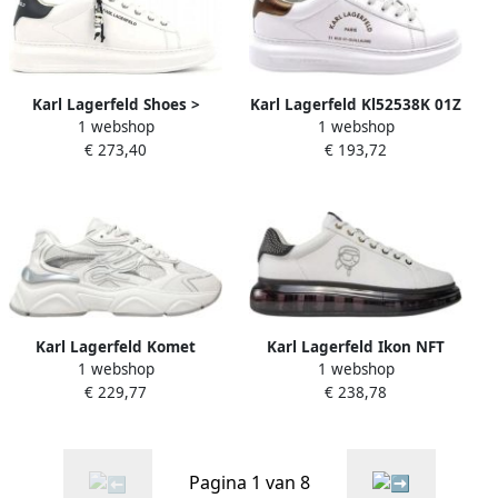
Karl Lagerfeld Shoes >
Karl Lagerfeld Kl52538K 01Z
1 webshop
1 webshop
Sneakers
Sneakers
€ 273,40
€ 193,72
Karl Lagerfeld Komet
Karl Lagerfeld Ikon NFT
1 webshop
1 webshop
Autograph Sneakers
Kapri Kushion Sneakers
€ 229,77
€ 238,78
Pagina 1 van 8