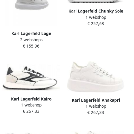
Karl Lagerfeld Chunky Sole
1 webshop
Sneakers
€ 257,63
Karl Lagerfeld Lage
2 webshops
Sneakers KAPRI MAISON
€ 155,96
KARL LACE
Karl Lagerfeld Kairo
Karl Lagerfeld Anakapri
1 webshop
Sneakers
1 webshop
Sneakers
€ 267,33
€ 267,33