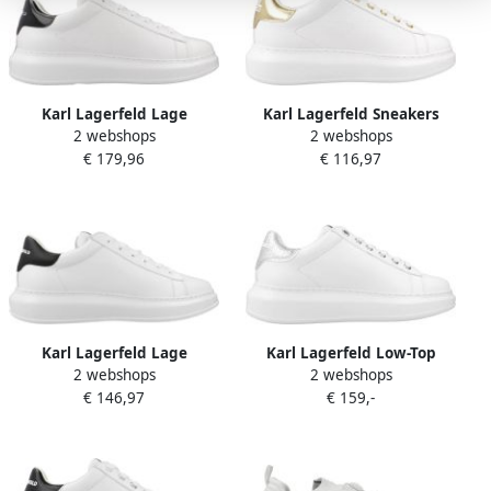
Karl Lagerfeld Lage
Karl Lagerfeld Sneakers
2 webshops
2 webshops
Sneakers KAPRI MENS
Kapri Maison Karl Lace in
€ 179,96
€ 116,97
Maison Karl Lace
wit
Karl Lagerfeld Lage
Karl Lagerfeld Low-Top
2 webshops
2 webshops
Sneakers KAPRI MENS Karl
Sneakers Kapri Karl Nft Lo
€ 146,97
€ 159,-
NFT Lo Lace
Lace in wit