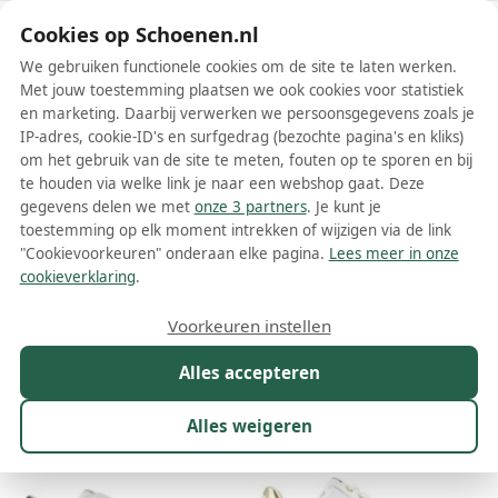
Schoenen.nl
Cookies op Schoenen.nl
We gebruiken functionele cookies om de site te laten werken.
Met jouw toestemming plaatsen we ook cookies voor statistiek
en marketing. Daarbij verwerken we persoonsgegevens zoals je
IP-adres, cookie-ID's en surfgedrag (bezochte pagina's en kliks)
om het gebruik van de site te meten, fouten op te sporen en bij
Wis filters
Alle filters
te houden via welke link je naar een webshop gaat. Deze
gegevens delen we met
onze 3 partners
. Je kunt je
Witte Karl Lagerfeld schoenen
toestemming op elk moment intrekken of wijzigen via de link
"Cookievoorkeuren" onderaan elke pagina.
Lees meer in onze
Meer lezen
cookieverklaring
.
Ballerinas
Boots
Espadrilles
Instappers
Laarzen
Net
Voorkeuren instellen
Alles accepteren
Maat
Merk
1
Kleur
1
Prijs
Geslacht
Alles weigeren
276 resultaten: