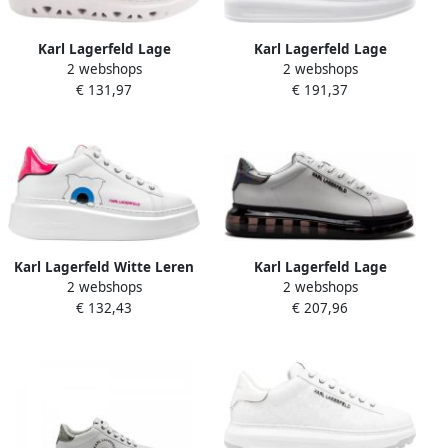
Karl Lagerfeld Lage
Karl Lagerfeld Lage
2 webshops
2 webshops
Sneakers KAPRI KITE Lo
Sneakers KAPRI MENS
€ 131,97
€ 191,37
Lace
Monogram Emboss Lo
Karl Lagerfeld Witte Leren
Karl Lagerfeld Lage
2 webshops
2 webshops
Sneakers voor Vrouwen
Sneakers KL52625 KAPRI
€ 132,43
€ 207,96
White Dames
KUSHION