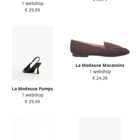
1 webshop
hakken 79335_P188724
€ 29,99
La Modeuse Mocassins
1 webshop
78316_P186347
€ 24,39
La Modeuse Pumps
1 webshop
79097_P188338
€ 29,99