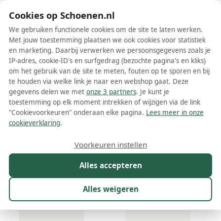
Schoenen.nl
Cookies op Schoenen.nl
We gebruiken functionele cookies om de site te laten werken.
Met jouw toestemming plaatsen we ook cookies voor statistiek
en marketing. Daarbij verwerken we persoonsgegevens zoals je
IP-adres, cookie-ID's en surfgedrag (bezochte pagina's en kliks)
om het gebruik van de site te meten, fouten op te sporen en bij
Wis filters
Alle filters
te houden via welke link je naar een webshop gaat. Deze
gegevens delen we met
onze 3 partners
. Je kunt je
Bruine La Modeuse schoenen
toestemming op elk moment intrekken of wijzigen via de link
"Cookievoorkeuren" onderaan elke pagina.
Lees meer in onze
Meer lezen
cookieverklaring
.
Ballerinas
Boots
Enkellaarsjes
Espadrilles
Laarzen
M
Voorkeuren instellen
Alles accepteren
Maat
Merk
1
Kleur
1
Prijs
Geslacht
Alles weigeren
146 resultaten: