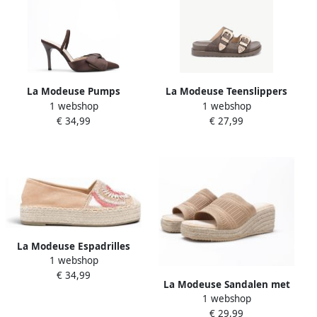
La Modeuse Pumps
La Modeuse Teenslippers
1 webshop
1 webshop
79128_P188355
78764_P187366
€ 34,99
€ 27,99
La Modeuse Espadrilles
1 webshop
78963_P188064
€ 34,99
La Modeuse Sandalen met
1 webshop
sleehak 78950_P187985
€ 29,99