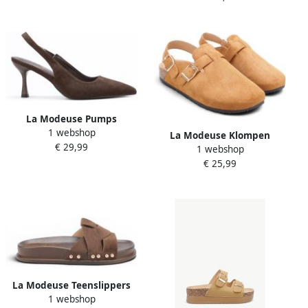
La Modeuse Pumps
1 webshop
79121_P188390
La Modeuse Klompen
€ 29,99
1 webshop
78247_P186039
€ 25,99
La Modeuse Teenslippers
1 webshop
78768_P187388