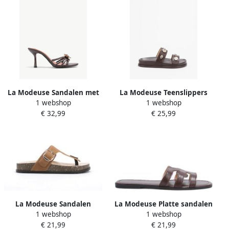
La Modeuse Sandalen met
La Modeuse Teenslippers
1 webshop
1 webshop
hakken 78793_P187539
78778_P187448
€ 32,99
€ 25,99
La Modeuse Sandalen
La Modeuse Platte sandalen
1 webshop
1 webshop
78270_P186176
78775_P187430
€ 21,99
€ 21,99