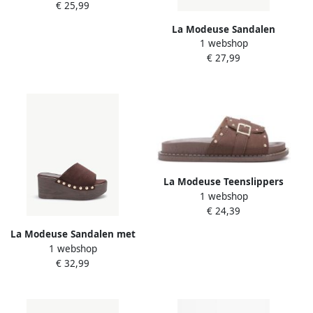
€ 25,99
La Modeuse Sandalen
1 webshop
78806_P187617
€ 27,99
La Modeuse Teenslippers
1 webshop
78273_P186195
€ 24,39
La Modeuse Sandalen met
1 webshop
sleehak 78876_P187831
€ 32,99