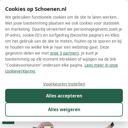
Schoenen.nl
Cookies op Schoenen.nl
We gebruiken functionele cookies om de site te laten werken.
Met jouw toestemming plaatsen we ook cookies voor statistiek
en marketing. Daarbij verwerken we persoonsgegevens zoals je
IP-adres, cookie-ID's en surfgedrag (bezochte pagina's en kliks)
om het gebruik van de site te meten, fouten op te sporen en bij
Wis filters
Alle filters
te houden via welke link je naar een webshop gaat. Deze
gegevens delen we met
onze 3 partners
. Je kunt je
Multicolors LAURA VITA schoenen
toestemming op elk moment intrekken of wijzigen via de link
"Cookievoorkeuren" onderaan elke pagina.
Lees meer in onze
Meer lezen
cookieverklaring
.
Boots
Enkellaarsjes
Laarzen
Mocassins
Nette schoene
Voorkeuren instellen
Alles accepteren
Maat
Merk
1
Kleur
1
Prijs
Geslacht
Alles weigeren
50 resultaten:
3%