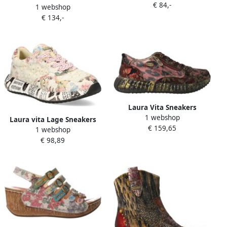
€ 84,-
Goud Multi
1 webshop
Alcbaneo 133 SL316-133B
€ 134,-
Cafe Zwart Multi
Laura Vita Sneakers
1 webshop
Laura vita Lage Sneakers
€ 159,65
1 webshop
BURTON05 SNEAKERS
€ 98,89