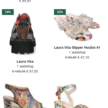
€ 89,95
10%
32%
Laura Vita Slipper Hucbio 41
1 webshop
SL151237-41 Blanc
€ 69,89
€ 47,10
Laura Vita
1 webshop
damesveterschoenen Ifcigo
€ 109,95
€ 97,95
62 metallic multi