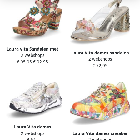
Laura vita Sandalen met
Laura Vita dames sandalen
2 webshops
hakken 116286
2 webshops
goud
€ 95,95
€ 92,95
€ 72,95
Laura Vita dames
2 webshops
Laura Vita dames sneaker
sportschoenen parelmoer
2 webshops
€ 84,-
geel