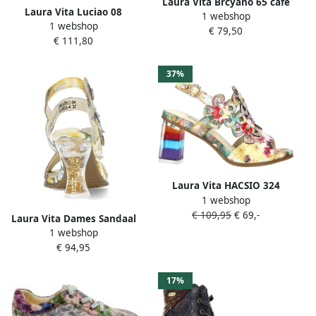
Laura Vita Brcyano 65 cafe
Laura Vita Luciao 08
1 webshop
Dames Sandalen Beige
1 webshop
Multicolor
€ 79,50
€ 111,80
37%
Laura Vita HACSIO 324
1 webshop
Jaune dames sandalen
€ 109,95
€ 69,-
gekleed overig
Laura Vita Dames Sandaal
1 webshop
Multicolour
€ 94,95
17%