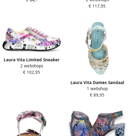
€ 117,95
Laura Vita Limited Sneaker
2 webshops
Burton 1123 SL1826-11C
€ 102,95
Violet Paars
Laura Vita Dames Sandaal
1 webshop
Multicolour
€ 89,95