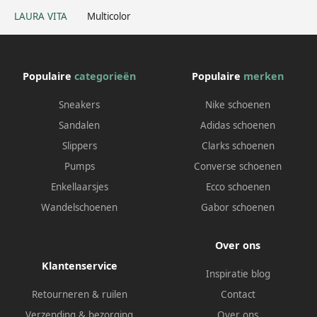
LAURA VITA
Multicolor
Populaire
categorieën
Populaire
merken
Sneakers
Nike schoenen
Sandalen
Adidas schoenen
Slippers
Clarks schoenen
Pumps
Converse schoenen
Enkellaarsjes
Ecco schoenen
Wandelschoenen
Gabor schoenen
Over ons
Klantenservice
Inspiratie blog
Retourneren & ruilen
Contact
Verzending & bezorging
Over ons