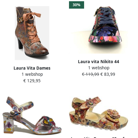
30%
Laura vita Nikito 44
1 webshop
Laura Vita Dames
Sneakers
1 webshop
€ 119,99
€ 83,99
Enkellaars Alcbaneo 141
€ 129,95
Gris Multicolour