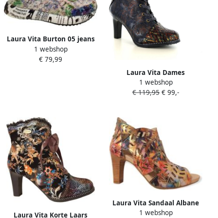
Laura Vita Burton 05 jeans
1 webshop
Dames Sneakers Blauw
€ 79,99
Laura Vita Dames
1 webshop
Enkellaars Alcbaneo 127
€ 119,95
€ 99,-
Jeans Jeansblauw
Laura Vita Sandaal Albane
1 webshop
0482 SL316D-4Q Rouge
Laura Vita Korte Laars