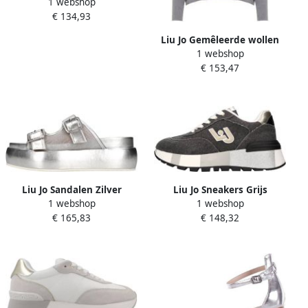
1 webshop
Wonder 01
€ 134,93
Liu Jo Gemêleerde wollen
1 webshop
trui met boothals
€ 153,47
Liu Jo Sandalen Zilver
Liu Jo Sneakers Grijs
1 webshop
1 webshop
€ 165,83
€ 148,32