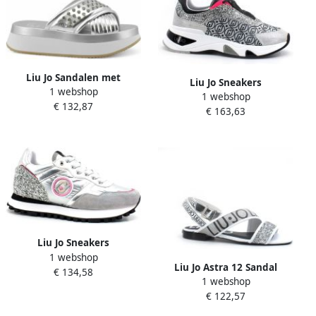
Liu Jo Sandalen met
Liu Jo Sneakers
1 webshop
plateauzool en strass
1 webshop
€ 132,87
steentjes
€ 163,63
Liu Jo Sneakers
1 webshop
Liu Jo Astra 12 Sandal
€ 134,58
1 webshop
€ 122,57