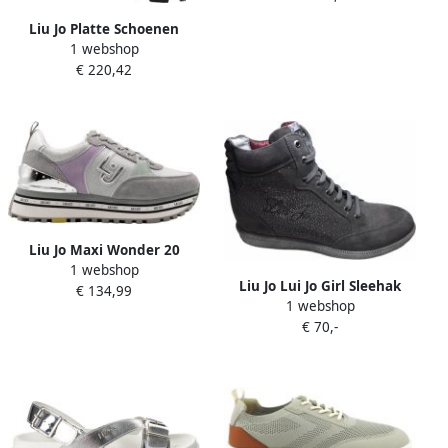
Liu Jo Platte Schoenen
1 webshop
Glitter Animalier Zwart
€ 220,42
Black Dames
Liu Jo Maxi Wonder 20
1 webshop
Dames Sneaker Grijs
Liu Jo Lui Jo Girl Sleehak
€ 134,99
1 webshop
veterssneakers UB20847
€ 70,-
antracite