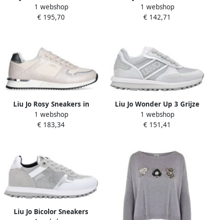
1 webshop
1 webshop
Sandalen
€ 195,70
€ 142,71
Liu Jo Rosy Sneakers in
Liu Jo Wonder Up 3 Grijze
1 webshop
1 webshop
Zilver Stof en Synthetisch
Leren Sneakers
€ 183,34
€ 151,41
Liu Jo Bicolor Sneakers