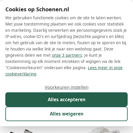
Schoenen.nl
Cookies op Schoenen.nl
We gebruiken functionele cookies om de site te laten werken.
Met jouw toestemming plaatsen we ook cookies voor statistiek
en marketing. Daarbij verwerken we persoonsgegevens zoals je
IP-adres, cookie-ID's en surfgedrag (bezochte pagina's en kliks)
om het gebruik van de site te meten, fouten op te sporen en bij
Wis filters
Alle filters
te houden via welke link je naar een webshop gaat. Deze
gegevens delen we met
onze 3 partners
. Je kunt je
Grijze Liu Jo schoenen
toestemming op elk moment intrekken of wijzigen via de link
"Cookievoorkeuren" onderaan elke pagina.
Lees meer in onze
Meer lezen
cookieverklaring
.
Ballerinas
Hoge hakken
Laarzen
Loafers
Plateauzolen
Voorkeuren instellen
Alles accepteren
Maat
Merk
1
Model
Kleur
1
Prijs
Alles weigeren
62 resultaten: