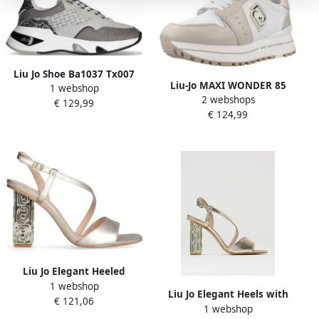
Liu Jo Shoe Ba1037 Tx007
Liu-Jo MAXI WONDER 85
1 webshop
00054 Grijs Dames
2 webshops
Lichtbruin
€ 129,99
€ 124,99
Liu Jo Elegant Heeled
1 webshop
Sandals with Ankle Strap
Liu Jo Elegant Heels with
€ 121,06
Closure for Formal or Casual
1 webshop
Ankle Strap and Stylish Heel