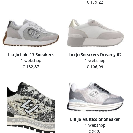
€ 179,22
Wo Grey
Liu Jo Lolo 17 Sneakers
Liu Jo Sneakers Dreamy 02
1 webshop
1 webshop
Dames Leren Sneaker Grijs
€ 132,87
€ 106,99
Liu Jo Multicolor Sneaker
1 webshop
Multicolor Dames
€ 202,-