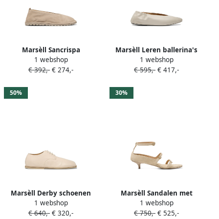
Marsèll Sancrispa
Marsèll Leren ballerina's
1 webshop
1 webshop
ballerina's Beige
Beige
€ 392,-
€ 274,-
€ 595,-
€ 417,-
50%
30%
Marsèll Derby schoenen
Marsèll Sandalen met
1 webshop
1 webshop
met vierkante neus Beige
gespbandje Beige
€ 640,-
€ 320,-
€ 750,-
€ 525,-