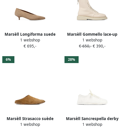
Marsèll Longiforma suede
Marsèll Gommello lace-up
1 webshop
1 webshop
almond-toe pumps Beige
ankle boots Beige
€ 695,-
€ 650,-
€ 390,-
6%
28%
Marsèll Strasacco suède
Marsèll Sancrespella derby
1 webshop
1 webshop
sandalen Beige
schoenen Beige