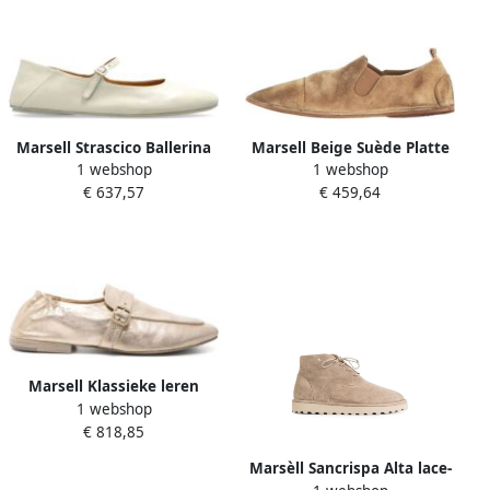
Marsell Strascico Ballerina
Marsell Beige Suède Platte
1 webshop
1 webshop
Schoenen
€ 637,57
€ 459,64
Marsell Klassieke leren
1 webshop
loafers
€ 818,85
Marsèll Sancrispa Alta lace-