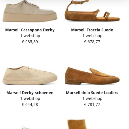
Marsell Cassapana Derby
Marsell Traccia Suede
1 webshop
1 webshop
Schoenen
Sandals
€ 985,89
€ 678,77
Marsell Derby schoenen
Marsell dolo Suede Loafers
1 webshop
1 webshop
met veters
€ 644,28
€ 781,77