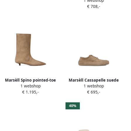
1 webshop
up boots Beige
€ 708,-
Marsèll Spino pointed-toe
Marsèll Cassapelle suede
1 webshop
1 webshop
suede boots Beige
platform Derby shoes Beige
€ 1.195,-
€ 695,-
40%