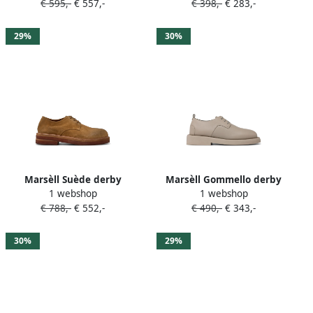
€ 595,-
€ 557,-
€ 398,-
€ 283,-
29%
30%
Marsèll Suède derby
Marsèll Gommello derby
1 webshop
1 webshop
schoenen met chunky zool
schoenen Beige
€ 788,-
€ 552,-
€ 490,-
€ 343,-
Beige
30%
29%