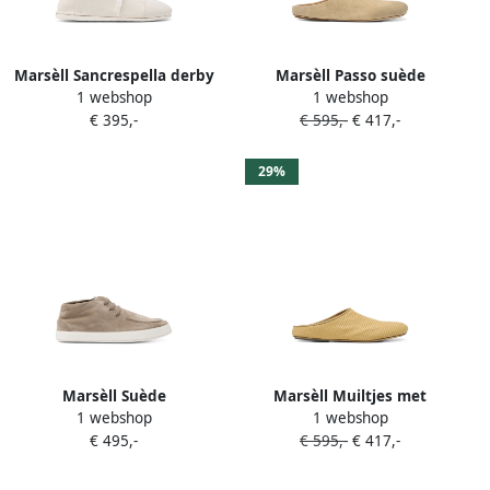
Marsèll Sancrespella derby
Marsèll Passo suède
1 webshop
1 webshop
veterschoenen Beige
muiltjes Beige
€ 395,-
€ 595,-
€ 417,-
29%
Marsèll Suède
Marsèll Muiltjes met
1 webshop
1 webshop
veterschoenen Beige
textuur Beige
€ 495,-
€ 595,-
€ 417,-