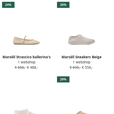
24%
20%
Marsèll Strascico ballerina's
Marsèll Sneakers Beige
1 webshop
1 webshop
Beige
€ 650,-
€ 488,-
€ 695,-
€ 556,-
29%