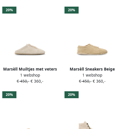
20%
20%
Marsèll Muiltjes met veters
Marsèll Sneakers Beige
1 webshop
1 webshop
Beige
€ 450,-
€ 360,-
€ 450,-
€ 360,-
20%
20%