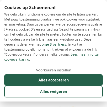
Schoenen.nl
Cookies op Schoenen.nl
We gebruiken functionele cookies om de site te laten werken.
Met jouw toestemming plaatsen we ook cookies voor statistiek
en marketing. Daarbij verwerken we persoonsgegevens zoals je
IP-adres, cookie-ID's en surfgedrag (bezochte pagina's en kliks)
om het gebruik van de site te meten, fouten op te sporen en bij
Wis filters
Alle filters
te houden via welke link je naar een webshop gaat. Deze
gegevens delen we met
onze 3 partners
. Je kunt je
Beige Marsèll schoenen
toestemming op elk moment intrekken of wijzigen via de link
"Cookievoorkeuren" onderaan elke pagina.
Lees meer in onze
Meer lezen
cookieverklaring
.
Ballerinas
Boots
Instappers
Laarzen
Loafers
Muiltje
Voorkeuren instellen
Alles accepteren
Maat
Merk
1
Kleur
1
Prijs
Geslacht
Alles weigeren
106 resultaten: