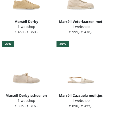
Marsèll Derby
Marsèll Veterlaarzen met
1 webshop
1 webshop
veterschoenen Beige
ringlets Beige
€ 450,-
€ 360,-
€ 595,-
€ 476,-
20%
30%
Marsèll Derby schoenen
Marsèll Cazzuola muiltjes
1 webshop
1 webshop
Beige
Beige
€ 395,-
€ 316,-
€ 650,-
€ 455,-