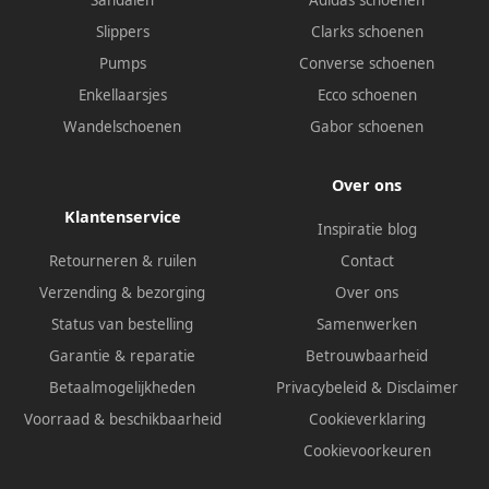
Sandalen
Adidas schoenen
Slippers
Clarks schoenen
Pumps
Converse schoenen
Enkellaarsjes
Ecco schoenen
Wandelschoenen
Gabor schoenen
Over ons
Klantenservice
Inspiratie blog
Retourneren & ruilen
Contact
Verzending & bezorging
Over ons
Status van bestelling
Samenwerken
Garantie & reparatie
Betrouwbaarheid
Betaalmogelijkheden
Privacybeleid
&
Disclaimer
Voorraad & beschikbaarheid
Cookieverklaring
Cookievoorkeuren