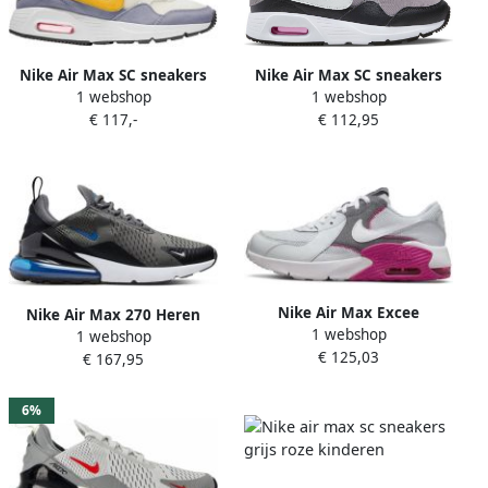
Nike Air Max SC sneakers
Nike Air Max SC sneakers
1 webshop
1 webshop
wit grijs geel
grijs zilvergrijs wit
€ 117,-
€ 112,95
Nike Air Max Excee
Nike Air Max 270 Heren
1 webshop
sneakers lichtgrijs wit
1 webshop
Sneakers Sportschoenen
€ 125,03
fuchsia
€ 167,95
Schoenen Grijs-Blauw
DV6494
6%