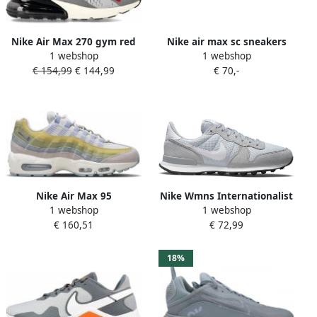
Nike Air Max 270 gym red
Nike air max sc sneakers
1 webshop
1 webshop
white black grijs Schoenen
grijs roze kinderen
€ 154,99
€ 144,99
€ 70,-
Nike Air Max 95
Nike Wmns Internationalist
1 webshop
1 webshop
Damesschoen Sail Light
Sneakers Dames wolf grey
€ 160,51
€ 72,99
Marine Olive Aura Ocean
white pure platinum black
Cube Dames
maat: 37.5 beschikbare
maaten:37.5
18%