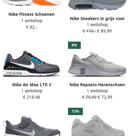
Nike Fitness Schoenen
Nike Sneakers in grijs voor
1 webshop
Baskets Legend Essential 2
1 webshop
Dames 5. Air Max 2090
€ 82,-
maille durable
€ 110,-
€ 89,99
8%
Nike Air Max LTD 3
Nike Reposto Herenschoen
1 webshop
1 webshop
Sneakers Heren Jongens
Grey Fog Light Smoke Grey
€ 218,98
€ 79,99
€ 72,99
Zwart Blauw Casual
Particle Grey Grey Fog
Heren
72%