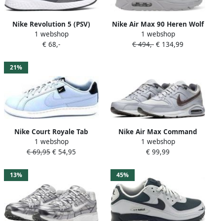
Nike Revolution 5 (PSV)
Nike Air Max 90 Heren Wolf
1 webshop
1 webshop
Sneakers Unisex grijs wit
Grey Black White Black-
€ 68,-
€ 494,-
€ 134,99
Heren Wolf Grey Black
White Black
21%
Nike Court Royale Tab
Nike Air Max Command
1 webshop
1 webshop
sneakers lichtgrijs zwart
Leather 749760-012 Heren
€ 69,95
€ 54,95
€ 99,99
Sneaker Sportschoenen
Schoenen Grijs
13%
45%