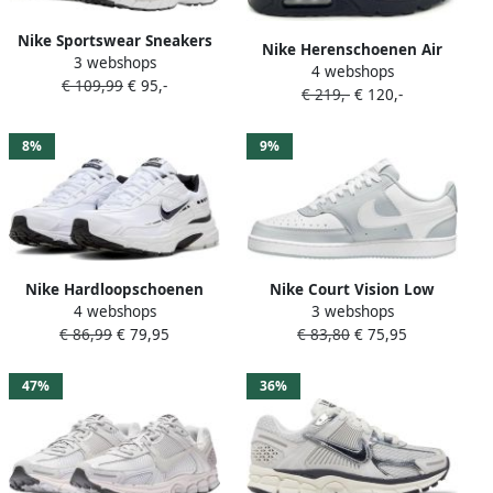
Nike Sportswear Sneakers
Nike Herenschoenen Air
3 webshops
laag 'P-6000' lichtgrijs zilver
4 webshops
Max 90 Grijs- Heren Grijs
€ 109,99
€ 95,-
wit
€ 219,-
€ 120,-
8%
9%
Nike Hardloopschoenen
Nike Court Vision Low
4 webshops
3 webshops
Chaussures de running
Heren Sneakers Hm9862-
€ 86,99
€ 79,95
€ 83,80
€ 75,95
Initiator synthétique
002 Kleur Grijs-multicolour
47%
36%