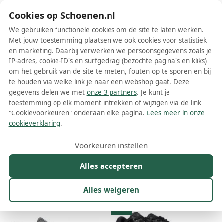
Schoenen.nl
Cookies op Schoenen.nl
We gebruiken functionele cookies om de site te laten werken.
Met jouw toestemming plaatsen we ook cookies voor statistiek
en marketing. Daarbij verwerken we persoonsgegevens zoals je
IP-adres, cookie-ID's en surfgedrag (bezochte pagina's en kliks)
om het gebruik van de site te meten, fouten op te sporen en bij
Wis filters
Alle filters
te houden via welke link je naar een webshop gaat. Deze
gegevens delen we met
onze 3 partners
. Je kunt je
Grijze Nike lage sneakers
toestemming op elk moment intrekken of wijzigen via de link
"Cookievoorkeuren" onderaan elke pagina.
Lees meer in onze
Meer lezen
cookieverklaring
.
Hoge sneakers
Lage sneakers
Voorkeuren instellen
Alles accepteren
Maat
Merk
1
Model
Kleur
1
Prijs
Alles weigeren
473 resultaten:
9%