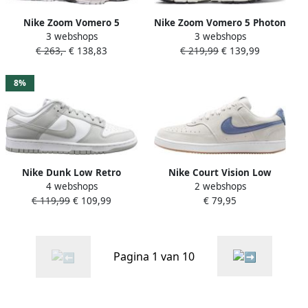
Nike Zoom Vomero 5
Nike Zoom Vomero 5 Photon
3 webshops
3 webshops
Sneakers Schoenen vast
Dust Gridiron Sail Chrome-
€ 263,-
€ 138,83
€ 219,99
€ 139,99
grey vast grey-black-sail
Photon Dust Gridiron Sail
maat: 42.5 beschikbare
Chrome
maaten:41 42.5 43 44.5 45
8%
46
Nike Dunk Low Retro
Nike Court Vision Low
4 webshops
2 webshops
Basketball Schoenen white
Sneakers Heren Grijs
€ 119,99
€ 109,99
€ 79,95
grey fog maat: 40.5
beschikbare maaten:41 42.5
43 44.5 45 46 47.5 40.5
Pagina 1 van 10