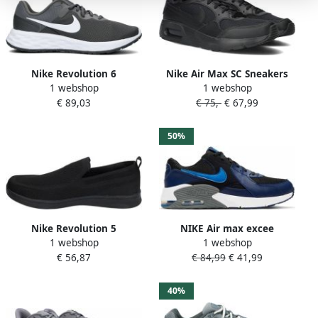
Nike Revolution 6
Nike Air Max SC Sneakers
1 webshop
1 webshop
hardloopschoenen voor
Kids Zwart Transparant
€ 89,03
€ 75,-
€ 67,99
heren (straat) Grijs
50%
Nike Revolution 5
NIKE Air max excee
1 webshop
1 webshop
Hardloopschoenen voor
sneakers zwart blauw
€ 56,87
€ 84,99
€ 41,99
heren (straat) Grijs
kinderen
40%