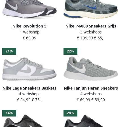
Nike Revolution 5
Nike P-6000 Sneakers Grijs
1 webshop
3 webshops
Hardloopschoenen voor
Mesh Synthetisch
€ 69,99
€ 109,99
€ 65,-
heren (straat) Grijs
21%
22%
Nike Lage Sneakers Baskets
Nike Tanjun Heren Sneakers
4 webshops
4 webshops
Dunk Low cuir blanc et gris
Wolf Grey White-Barely Volt-
€ 94,99
€ 75,-
€ 69,99
€ 53,90
clair
Black
14%
28%