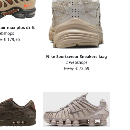
air max plus drift
ebshops
i 43 eu
95
€ 179,95
Nike Sportswear Sneakers laag
2 webshops
'Initiator' taupe zilvergrijs
€ 85,-
€ 73,59