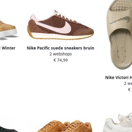
d Winter
Nike Pacific suede sneakers bruin
2 webshops
ige Wit
lichtroze
€ 74,99
Nike Victori 
2 w
Sandalen Bru
€
Synthetisc