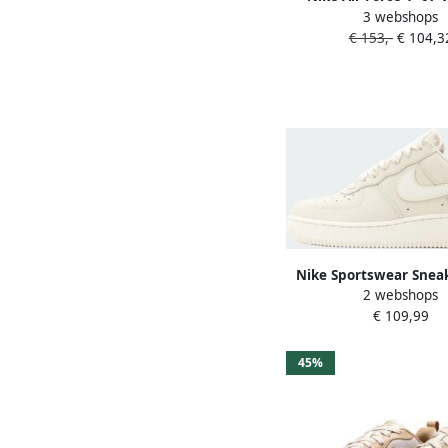
3 webshops
Wheat Gum Light Bro
€ 153,-
€ 104,3
Schoenmaat 44 1 2 S
CJ9179 200
Nike Sportswear Sneak
2 webshops
'Air Force 1 Retro P
€ 109,99
crème
45%