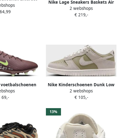
Nike Lage Sneakers Baskets Air
ebshops
Run
2 webshops
Max 1 Crepe cuir
 64,99
€ 219,-
 voetbalschoenen
Nike Kinderschoenen Dunk Low
ebshops
2 webshops
ondergronden)
Bruin
 69,-
€ 105,-
erfly 10 Academy
pé' Bruin- Bruin
13%