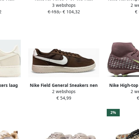
3 webshops
2 w
wn Black
Wheat Gum Light Brown Black
2
€ 153,-
€ 104,32
€
neakers
Schoenmaat 44 1 2 Sneakers
CJ9179 200
ers laag
Nike Field General Sneakers nen
Nike High-top
2 webshops
2 w
remium'
Kinderen Bruin Wit
(meerdere 
€ 54,99
€
Mercurial Sup
'Kylian Mbap
2%