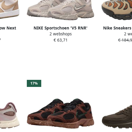
Low Next
NIKE Sportschoen 'V5 RNR'
Nike Sneakers 
2 webshops
2 w
 Junior
grafiet greige
khak
7
€ 63,71
€ 184,
17%