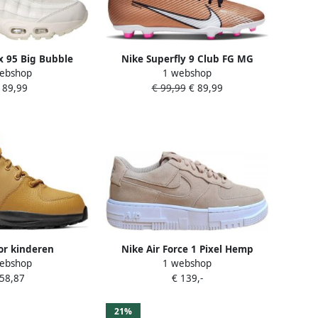
x 95 Big Bubble
Nike Superfly 9 Club FG MG
ebshop
1 webshop
oenen Bruin
Voetbalschoenen Metallic copper
189,99
€ 99,99
€ 89,99
or kinderen
Nike Air Force 1 Pixel Hemp
ebshop
1 webshop
nen OA LTR (PS)
Dames Sneaker DQ5570
 58,87
€ 139,-
21%