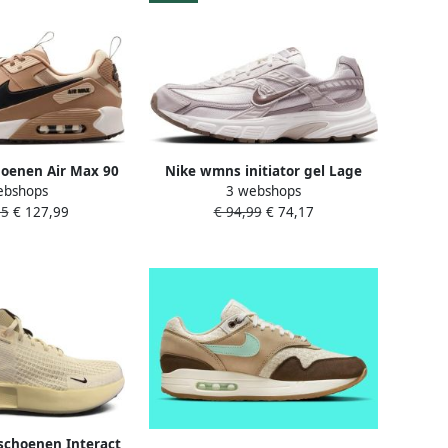
oenen Air Max 90
Nike wmns initiator gel Lage
ebshops
3 webshops
n- Heren Bruin
sneakers dames Grijs
95
€ 127,99
€ 94,99
€ 74,17
schoenen Interact