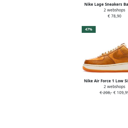
Nike Lage Sneakers Ba
2 webshops
RNR taupe haz
€ 78,90
47%
Nike Air Force 1 Low S
2 webshops
Sunset Heren Sneakers
€ 208,-
€ 109,9
Bruin HQ3639