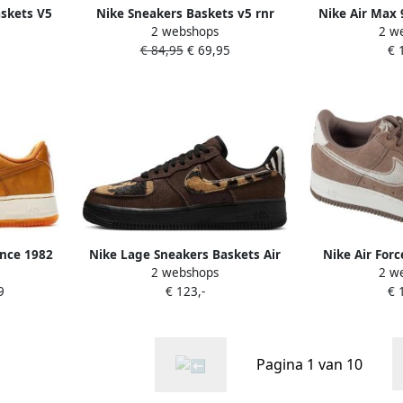
skets V5
Nike Sneakers Baskets v5 rnr
Nike Air Max 
2 webshops
2 w
e
maille respirante
Essential+ 
€ 84,95
€ 69,95
€ 
ince 1982
Nike Lage Sneakers Baskets Air
Nike Air Forc
2 webshops
2 w
 Schoenen
Force 1 '07 imprimé animal
Suede Embroid
9
€ 123,-
€ 
Zonde
Pagina 1 van 10