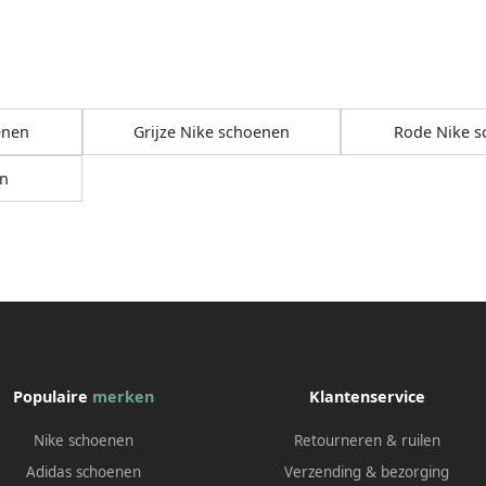
enen
Grijze Nike schoenen
Rode Nike 
n
Populaire
merken
Klantenservice
Nike schoenen
Retourneren & ruilen
Adidas schoenen
Verzending & bezorging