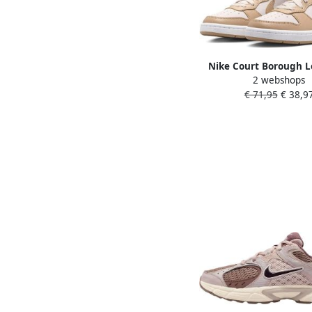
Nike Court Borough 
2 webshops
Bloom (GS) Sneakers
€ 71,95
€ 38,9