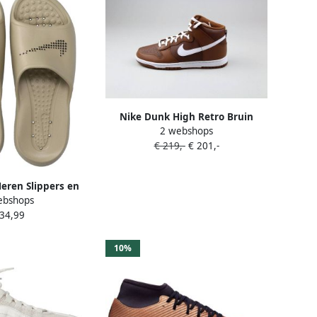
Nike Dunk High Retro Bruin
2 webshops
€ 219,-
€ 201,-
Heren Slippers en
ebshops
in Maat: 45 Mesh
 34,99
h Foot Locker
10%