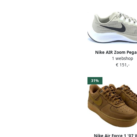
Nike AIR Zoom Pega
1 webshop
hardloopschoenen zan
€ 151,-
olijfgroen
31%
Nike Air Force 1 '07 