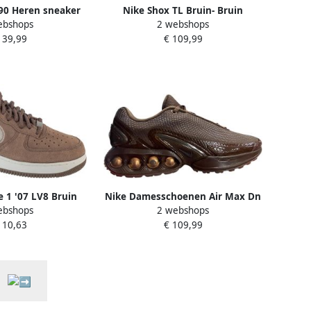
90 Heren sneaker
Nike Shox TL Bruin- Bruin
ebshops
2 webshops
Sneakers Heren
139,99
€ 109,99
e 1 '07 LV8 Bruin
Nike Damesschoenen Air Max Dn
ebshops
2 webshops
ered Swoosh Doos
x Isamaya Ffrench Light
110,63
€ 109,99
r Deksel
Chocolate- Dames Light
Chocolate