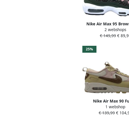
Nike Air Max 95 Brow
2 webshops
Sneakers Dames Brow
€ 149,99
€ 89,9
Sequoia Pink Gl
25%
Nike Air Max 90 F
1 webshop
Neapolitan Roze Sneak
€ 139,99
€ 104,
Doos Zonder Dek