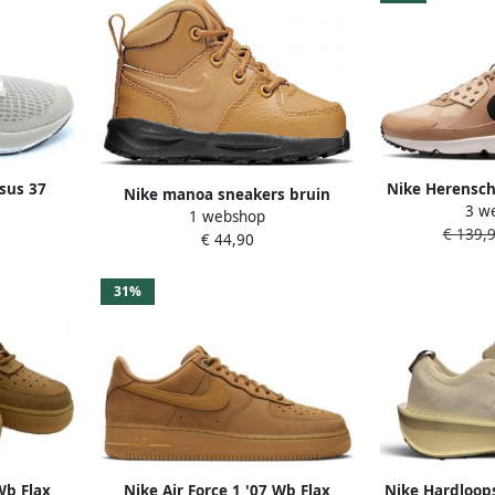
sus 37
Nike Herensch
Nike manoa sneakers bruin
3 w
d zwart-
Drift Brui
1 webshop
zwart baby
€ 139,
€ 44,90
31%
Wb Flax
Nike Air Force 1 '07 Wb Flax
Nike Hardloop