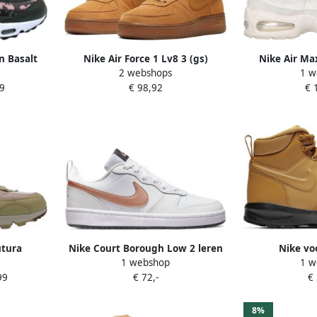
n Basalt
Nike Air Force 1 Lv8 3 (gs)
Nike Air Ma
2 webshops
1 w
n Basalt
Basketball Schoenen wheat
damessch
9
€ 98,92
€ 
aze
wheat gum light brown maat: 40
beschikbare maaten:36.5 37.5
38.5 39 40
utura
Nike Court Borough Low 2 leren
Nike vo
1 webshop
1 w
ers Dames
sneakers wit brons zwart
winterschoe
99
€ 72,-
€
sel
8%