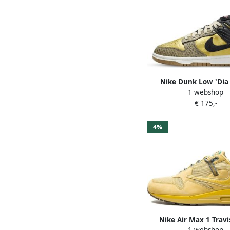
Nike Dunk Low 'Dia 
1 webshop
Muertos' (W)
€ 175,-
4%
Nike Air Max 1 Travi
1 webshop