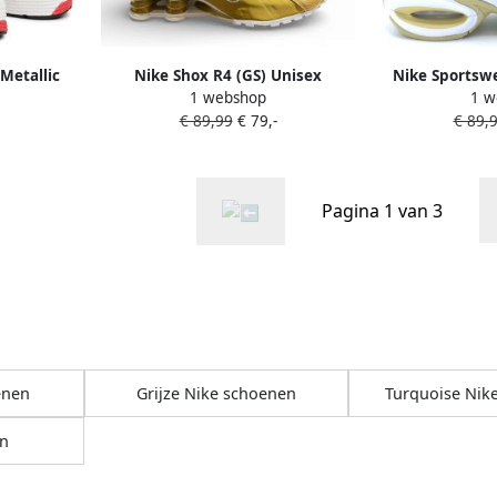
Metallic
Nike Shox R4 (GS) Unisex
Nike Sportswe
1 webshop
1 w
Running goud Schoenen
'AIR M
€ 89,99
€ 79,-
€ 89,
Pagina 1 van 3
enen
Grijze Nike schoenen
Turquoise Nik
n