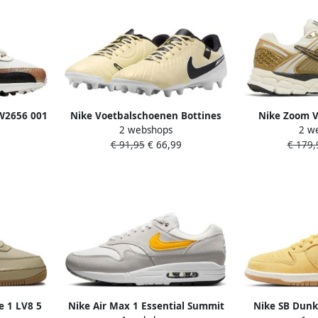
CW2656 001
Nike Voetbalschoenen Bottines
Nike Zoom 
2 webshops
2 w
ptile
Tiempo Legend 10 Academy MG
Limited Editio
€ 91,95
€ 66,99
€ 179,
cuir
e 1 LV8 5
Nike Air Max 1 Essential Summit
Nike SB Dunk