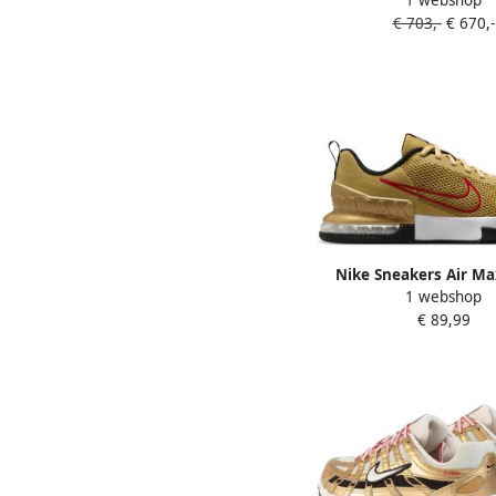
Cactus Jack Saturn
€ 703,-
€ 670,-
Nike Sneakers Air Ma
1 webshop
Trainer 6 Sneak
€ 89,99
Sportschoene