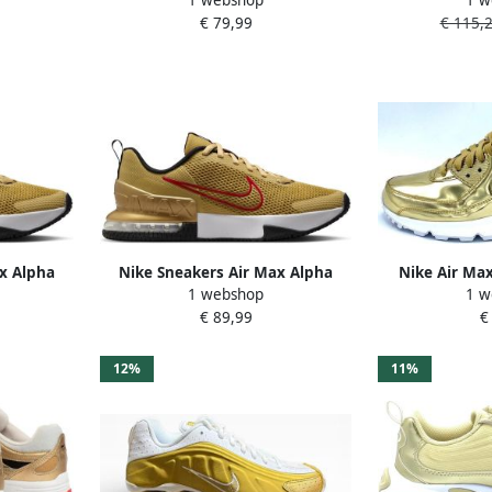
 Gold
Gold Deep Ocean' (W)
z blan
€ 79,99
€ 115,
x Alpha
Nike Sneakers Air Max Alpha
Nike Air Max
1 webshop
1 w
ers
Trainer 6 -Sneakers
Unisex
€ 89,99
€
n
Sportschoenen
12%
11%