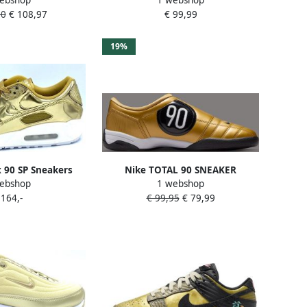
c métallisé
Trainer
20
€ 108,97
€ 99,99
19%
 90 SP Sneakers
Nike TOTAL 90 SNEAKER
ebshop
1 webshop
 Goud Wit
 164,-
€ 99,95
€ 79,99