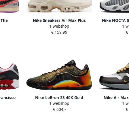
 The
Nike Sneakers Air Max Plus
Nike NOCTA G
1 webshop
1 w
Tiempo Metallic Gold
B
€ 159,99
€
rancisco
Nike LeBron 23 40K Gold
Nike Air Ma
1 webshop
1 w
Poly Bi
€ 604,-
€