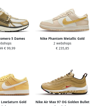
Vomero 5 Dames
Nike Phantom Metallic Gold
ebshops
2 webshops
n Sneaker Wit Goud
Retro Sneakers
99
€ 99,99
€ 235,85
 LowSaturn Gold
Nike Air Max 97 OG Golden Bullet