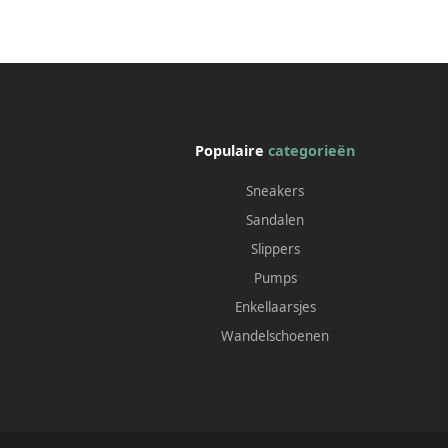
Populaire
categorieën
Sneakers
Sandalen
Slippers
Pumps
Enkellaarsjes
Wandelschoenen