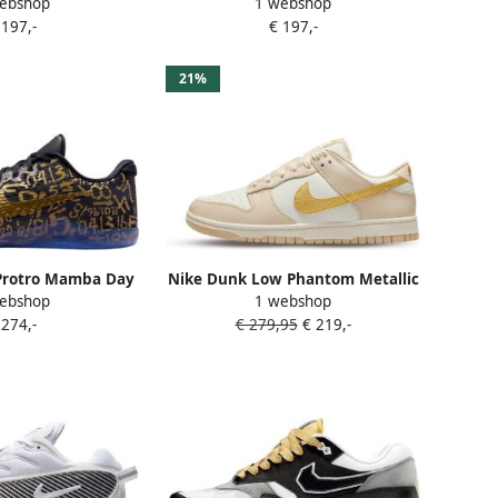
ebshop
1 webshop
(W)
 197,-
€ 197,-
21%
Protro Mamba Day
Nike Dunk Low Phantom Metallic
ebshop
1 webshop
Gold (W) DX5930
 274,-
€ 279,95
€ 219,-