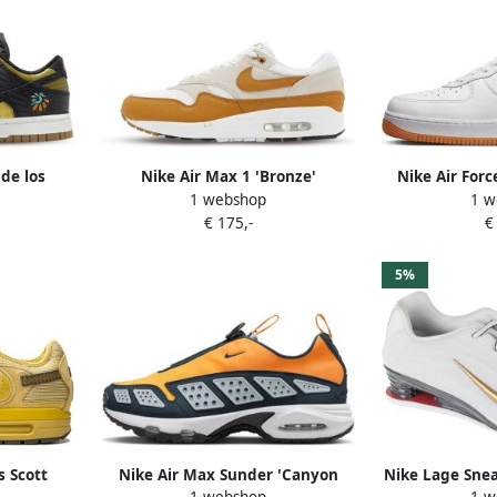
de los
Nike Air Max 1 'Bronze'
Nike Air For
1 webshop
1 w
Color Of T
€ 175,-
€
Univer
5%
s Scott
Nike Air Max Sunder 'Canyon
Nike Lage Snea
1 webshop
1 w