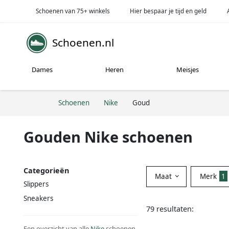
Schoenen van 75+ winkels
Hier bespaar je tijd en geld
Schoenen.nl
Dames
Heren
Meisjes
Schoenen
Nike
Goud
Gouden Nike schoenen
Categorieën
Maat
Merk
1
Slippers
Sneakers
79 resultaten:
Een overzicht van alle
Nike
schoenen