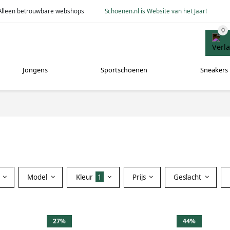
Alleen betrouwbare webshops
Schoenen.nl is Website van het Jaar!
Jongens
Sportschoenen
Sneakers
Model
Kleur
1
Prijs
Geslacht
27%
44%