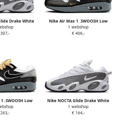
lide Drake White
Nike Air Max 1 .SWOOSH Low
ebshop
1 webshop
lack
Poly Big Head Mode
 307,-
€ 406,-
x 1 .SWOOSH Low
Nike NOCTA Glide Drake White
ebshop
1 webshop
g Head Mode
Black
 263,-
€ 164,-