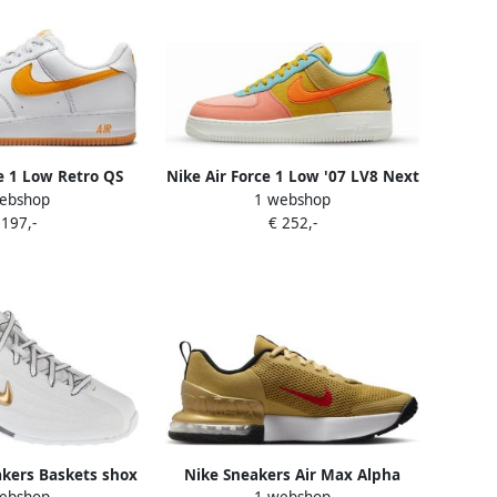
ce 1 Low Retro QS
Nike Air Force 1 Low '07 LV8 Next
ebshop
1 webshop
he Month White
Nature Sun Club
 197,-
€ 252,-
sity Gold
kers Baskets shox
Nike Sneakers Air Max Alpha
ebshop
1 webshop