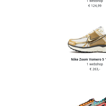
1 webshop
Gold
€ 124,99
Nike Zoom Vomero 5 '
1 webshop
Gold' (W)
€ 263,-