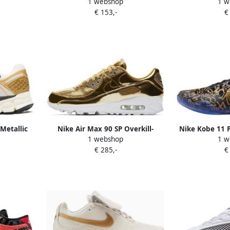
1 webshop
1 w
White University Gold
€ 153,-
€
Metallic
Nike Air Max 90 SP Overkill-
Nike Kobe 11 
1 webshop
1 w
Sneakers Dames
€ 285,-
€