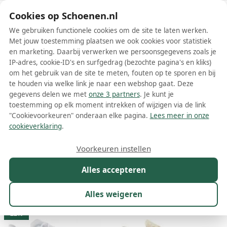
Schoenen.nl
Cookies op Schoenen.nl
We gebruiken functionele cookies om de site te laten werken.
Met jouw toestemming plaatsen we ook cookies voor statistiek
en marketing. Daarbij verwerken we persoonsgegevens zoals je
IP-adres, cookie-ID's en surfgedrag (bezochte pagina's en kliks)
om het gebruik van de site te meten, fouten op te sporen en bij
Wis filters
Alle filters
te houden via welke link je naar een webshop gaat. Deze
gegevens delen we met
onze 3 partners
. Je kunt je
Witte On Running schoenen
toestemming op elk moment intrekken of wijzigen via de link
"Cookievoorkeuren" onderaan elke pagina.
Lees meer in onze
Meer lezen
cookieverklaring
.
Slippers
Sneakers
Veterschoenen
Wandelschoenen
Voorkeuren instellen
Alles accepteren
Maat
Merk
1
Kleur
1
Prijs
Geslacht
Alles weigeren
114 resultaten:
22%