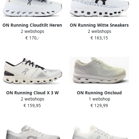
ON Running Cloudtilt Heren
ON Running Witte Sneakers
2 webshops
2 webshops
Sneakers Vrijetijdsschoenen
met Stoffen Materiaal en
€ 170,-
€ 163,15
Schoenen 3ME10101430
Rubberen Zool White Heren
ON Running Cloud X 3 W
ON Running Oncloud
2 webshops
1 webshop
hardloopschoenen dames
Cloudzone- Sportschoenen
€ 159,95
€ 129,99
wit
Mannen Wit