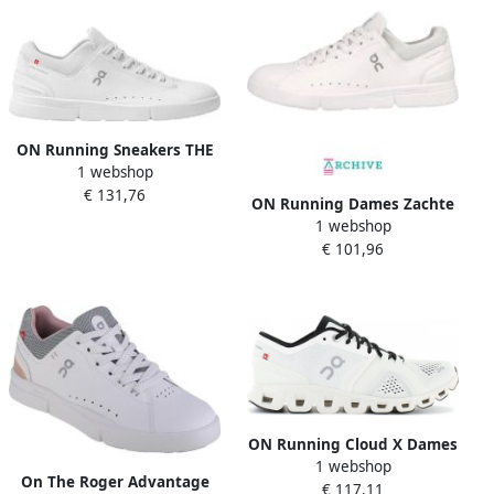
ON Running Sneakers THE
1 webshop
ROGER ADVANTAGE-002351
€ 131,76
ALL WHITE 3MD10642351
ON Running Dames Zachte
1 webshop
Nubuck Sneakers White
€ 101,96
Dames
ON Running Cloud X Dames
1 webshop
Hardloopschoenen Running
On The Roger Advantage
€ 117,11
Schoenen