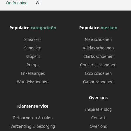
On Running
Wit
Populaire
categorieën
Populaire
merken
Sneakers
Nike schoenen
Sandalen
Adidas schoenen
Slippers
Clarks schoenen
Pumps
Converse schoenen
Enkellaarsjes
Ecco schoenen
Wandelschoenen
Gabor schoenen
Over ons
Klantenservice
Inspiratie blog
Retourneren & ruilen
Contact
Verzending & bezorging
Over ons