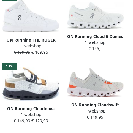
ON Running Cloud 5 Dames
ON Running THE ROGER
1 webshop
Hardloopschoenen Running
1 webshop
Clubhouse Mid Heren
€ 155,-
schoenen Sneakers All-
€ 159,95
€ 109,95
Sneakers Schoenen Wit
White
13%
ON Running Cloudswift
ON Running Cloudnova
1 webshop
Heren Hardloopschoenen
1 webshop
sneakers 080 Z2122
€ 149,95
Sneakers Sport Running
€ 149,99
€ 129,99
2699182 Beige Heren
Schoenen White-Flame