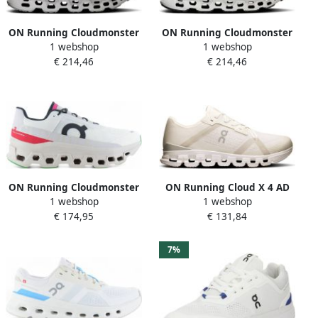
ON Running Cloudmonster
ON Running Cloudmonster
1 webshop
1 webshop
3 Hardloopschoenen Grijs 1
3 Hardloopschoenen Groen
€ 214,46
€ 214,46
2 Man
1 2 Man
ON Running Cloudmonster
ON Running Cloud X 4 AD
1 webshop
1 webshop
Heren Hardloopschoenen
Dames Sneakers Schoenen
€ 174,95
€ 131,84
Cloud Schoenen Ivory-Pearl
White-Wolf 3WF10172852
7%