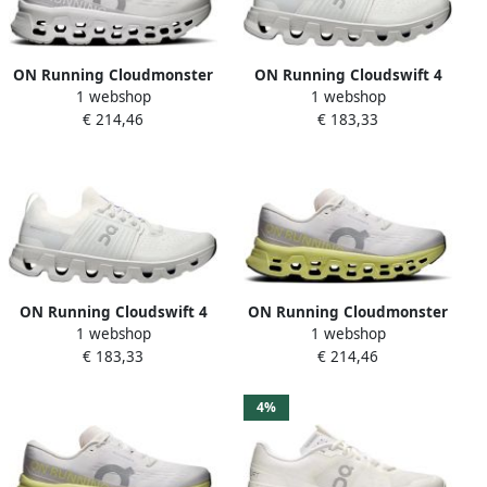
ON Running Cloudmonster
ON Running Cloudswift 4
1 webshop
1 webshop
3 Hardloopschoenen Wit 1 2
Hardloopschoenen Wit 1 2
€ 214,46
€ 183,33
Vrouw
Man
ON Running Cloudswift 4
ON Running Cloudmonster
1 webshop
1 webshop
Hardloopschoenen Wit Man
3 Hardloopschoenen Wit
€ 183,33
€ 214,46
Man
4%