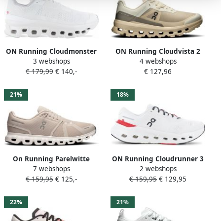
ON Running Cloudmonster
ON Running Cloudvista 2
3 webshops
4 webshops
Void Heren
Dames Trail-Running
€ 179,99
€ 140,-
€ 127,96
Hardloopschoenen Cloud
Schoenen
schoenen White-White
Hardloopschoenen Cream-
3MF10671200
Desert 3WE30133323
21%
18%
On Running Parelwitte
ON Running Cloudrunner 3
7 webshops
2 webshops
Cloud 6 Schoenen voor
Heren Hardloopschoenen
€ 159,95
€ 125,-
€ 159,95
€ 129,95
Vrouwen
Straße Ivory-Rubin
3MG10074351
22%
21%