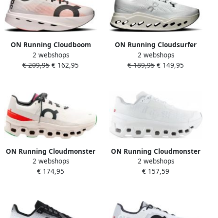
ON Running Cloudboom
ON Running Cloudsurfer
2 webshops
2 webshops
Volt Hardloopschoenen Wit
Max Hardloopschoenen Wit
€ 209,95
€ 162,95
€ 189,95
€ 149,95
1 2 Vrouw
Vrouw
ON Running Cloudmonster
ON Running Cloudmonster
2 webshops
2 webshops
Heren Hardloopschoenen
Void Dames
€ 174,95
€ 157,59
Cloud schoenen Ivory-Pearl
Hardloopschoenen Cloud
schoenen White-White
3WF10491200