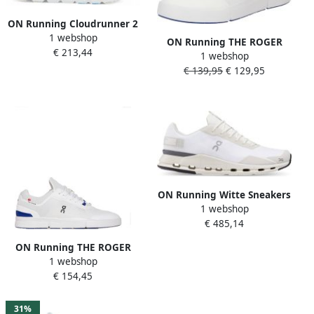
ON Running Cloudrunner 2
1 webshop
Dames Hardloopschoenen
ON Running THE ROGER
€ 213,44
Cloud schoenen White-
1 webshop
Spin Dames Sneakers
Horizon 3WE10133195
€ 139,95
€ 129,95
Schoenen Wit 3WD11482244
ON Running Witte Sneakers
1 webshop
met NorHeren Pasvorm en
€ 485,14
Gerecyclede Materialen
White Heren
ON Running THE ROGER
1 webshop
Spin Heren Sneakers
€ 154,45
Schoenen Wit 3MD11471089
31%