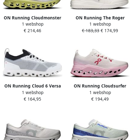
ON Running Cloudmonster
ON Running The Roger
1 webshop
1 webshop
3 Hardloopschoenen Wit 1 2
Advantage Pro Allcourt
€ 214,46
€ 183,33
€ 174,99
Man
Schoenen Wit 1 2 Man
ON Running Cloud 6 Versa
ON Running Cloudsurfer
1 webshop
1 webshop
Heren Sneakers Schoenen
Max Hardloopschoenen Wit
€ 164,95
€ 194,49
White-Black 3MF10040462
1 2 Vrouw