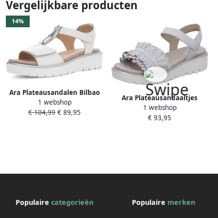
Vergelijkbare producten
14%
Ara Plateausandalen Bilbao
Ara Plateausandaaltjes
1 webshop
sleehaksandaal zomerschoen
1 webshop
Bilbao zomerschoen sandaal
€ 104,99
€ 89,95
comfortabele schoen in g-
€ 93,95
plateauhak met
breedte
klittenbandsluiting g-
breedte
Populaire
categorieën
Populaire
merken