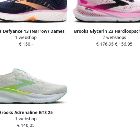
s Defyance 13 (Narrow) Dames
Brooks Glycerin 23 Hardloops
1 webshop
2 webshops
Dames
€ 150,-
€ 176,95
€ 156,95
Brooks Adrenaline GTS 25
1 webshop
loopschoenen Wit Geel Dames
€ 140,05