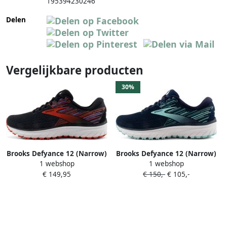
195394230246
Delen
Vergelijkbare producten
30%
Brooks Defyance 12 (Narrow)
Brooks Defyance 12 (Narrow)
1 webshop
1 webshop
Dames
Dames
€ 149,95
€ 150,-
€ 105,-