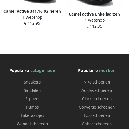
Camel Active 341.16.03 heren
Camel active Enkellaarzen
1 webshop
veterschoen zwart
1 webshop
van suède Brown Heren
€ 112,95
€ 112,95
Populaire
categorieën
Populaire
merken
Sneakers
Nike schoenen
Sandalen
Adidas schoenen
Slippers
Clarks schoenen
Pumps
Converse schoenen
Enkellaarsjes
Ecco schoenen
Wandelschoenen
Gabor schoenen