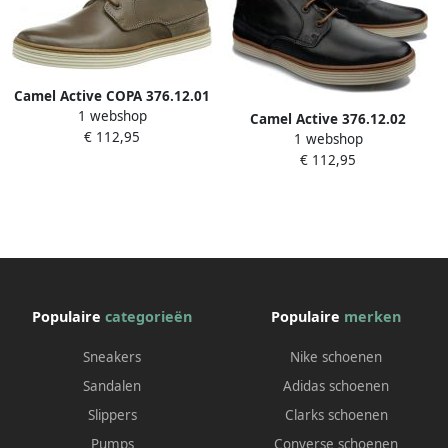
Camel Active COPA 376.12.01
1 webshop
heren enkellaars grijs
Camel Active 376.12.02
€ 112,95
1 webshop
Heren Enkellaars
€ 112,95
Donkerblauw
Populaire
categorieën
Populaire
merken
Sneakers
Nike schoenen
Sandalen
Adidas schoenen
Slippers
Clarks schoenen
Pumps
Converse schoenen