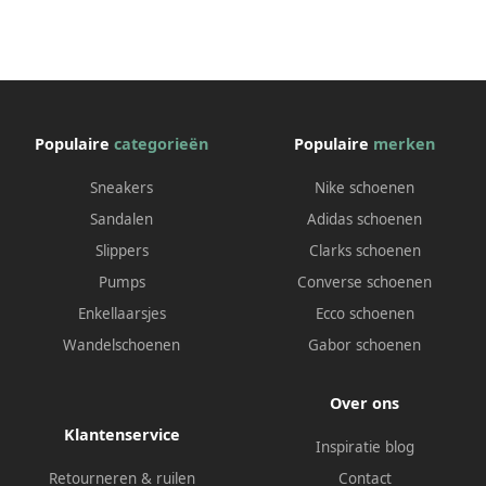
Populaire
categorieën
Populaire
merken
Sneakers
Nike schoenen
Sandalen
Adidas schoenen
Slippers
Clarks schoenen
Pumps
Converse schoenen
Enkellaarsjes
Ecco schoenen
Wandelschoenen
Gabor schoenen
Over ons
Klantenservice
Inspiratie blog
Retourneren & ruilen
Contact