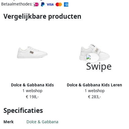
Betaalmethodes:
Vergelijkbare producten
Dolce & Gabbana Kids
Dolce & Gabbana Kids Leren
1 webshop
1 webshop
Portofino sneakers Wit
sneakers met klittenband
€ 198,-
€ 283,-
Wit
Specificaties
Merk
Dolce & Gabbana