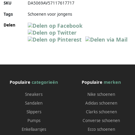
SKU
DA5069AV57117617717
Tags
Schoenen voor jongens
Delen
Populaire
categorieën
Populaire
merken
Sneakers
Nike schoenen
Sandalen
Adidas schoenen
Slippers
Clarks schoenen
Pumps
Converse schoenen
Enkellaarsjes
Ecco schoenen