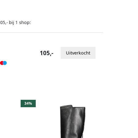
bij
shop:
05,-
1
105,-
Uitverkocht
34%