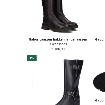
Gabor Laarzen hakken lange laarzen
Gabor
3 webshops
met comfortabele beste pasvorm-
met 
€ 186,90
uitrusting
1%
Gabor