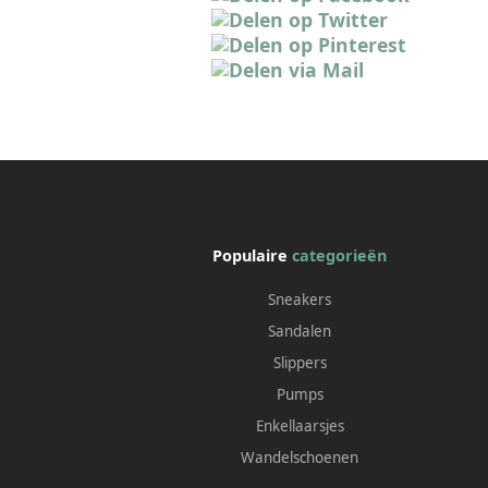
Populaire
categorieën
Sneakers
Sandalen
Slippers
Pumps
Enkellaarsjes
Wandelschoenen