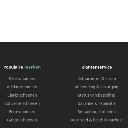
Populaire
merken
Klantenservice
Nike schoenen
Retourneren & ruilen
Adidas schoenen
Verzending & bezorging
Clarks schoenen
Status van bestelling
Converse schoenen
Garantie & reparatie
Ecco schoenen
Betaalmogelijkheden
Gabor schoenen
Voorraad & beschikbaarheid