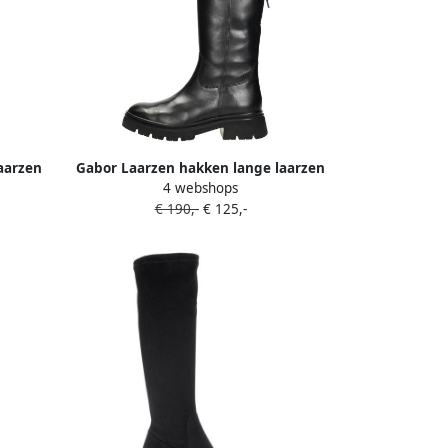
aarzen
Gabor Laarzen hakken lange laarzen
4 webshops
iting
met comfortabele beste pasvorm-
€ 190,-
€ 125,-
uitrusting