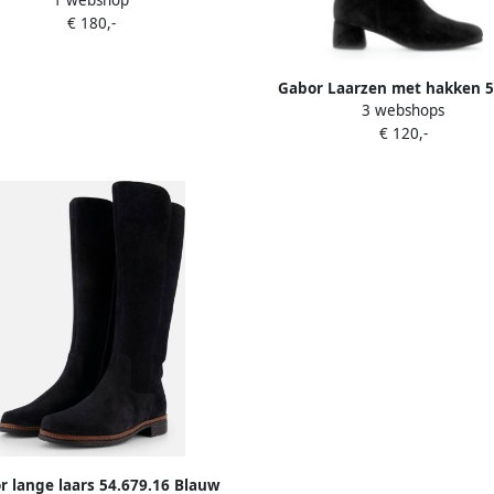
1 webshop
comfortabele beste pasvorm-
€ 180,-
uitrusting
Gabor Laarzen met hakken 
3 webshops
€ 120,-
r lange laars 54.679.16 Blauw