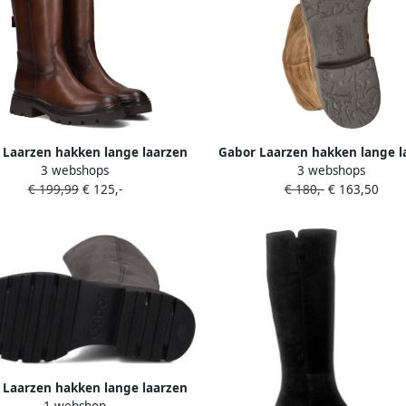
 Laarzen hakken lange laarzen
Gabor Laarzen hakken lange l
3 webshops
3 webshops
comfortabele beste pasvorm-
zakelijke laarzen met ritsslu
€ 199,99
€ 125,-
€ 180,-
€ 163,50
uitrusting
 Laarzen hakken lange laarzen