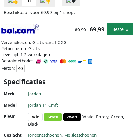
0
Beschikbaar voor
bij
shop:
69,99
1
69,99
Bestel »
89,99
Verzendkosten: Gratis vanaf € 20
Retourneren: Gratis
Levertijd: 1-2 werkdagen
Betaalmethodes:
Maten:
40
Specificaties
Merk
Jordan
Model
Jordan 11 Cmft
Kleur
White, Barely, Green,
Wit
Groen
Zwart
Black
Geslacht
Jongensschoenen
,
Meisjesschoenen