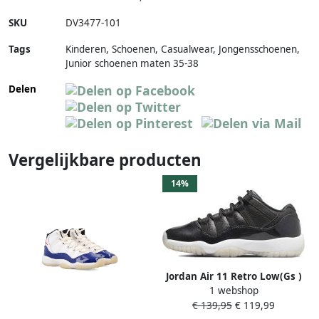
SKU
DV3477-101
Tags
Kinderen, Schoenen, Casualwear, Jongensschoenen,
Junior schoenen maten 35-38
Delen
Vergelijkbare producten
14%
Jordan Air 11 Retro Low(Gs )
1 webshop
Black Gym Red White Sail
€ 139,95
€ 119,99
Schoenmaat 36+ Shoes grade