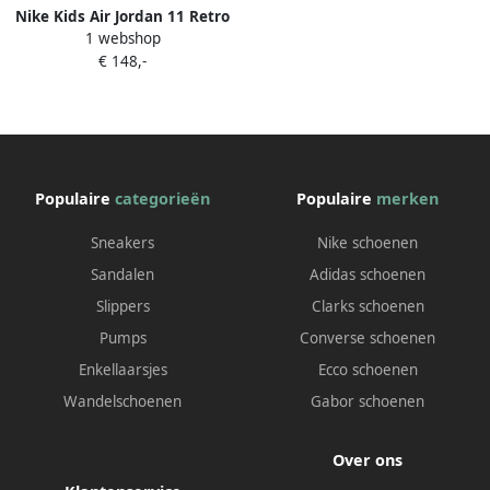
school 528896 001
Nike Kids Air Jordan 11 Retro
1 webshop
leren sneakers Wit
€ 148,-
Populaire
categorieën
Populaire
merken
Sneakers
Nike schoenen
Sandalen
Adidas schoenen
Slippers
Clarks schoenen
Pumps
Converse schoenen
Enkellaarsjes
Ecco schoenen
Wandelschoenen
Gabor schoenen
Over ons