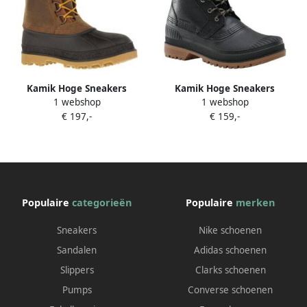
Kamik Hoge Sneakers
Kamik Hoge Sneakers
1 webshop
1 webshop
Winterstiefel William 2
Hemlock
€ 197,-
€ 159,-
Populaire
categorieën
Populaire
merken
Sneakers
Nike schoenen
Sandalen
Adidas schoenen
Slippers
Clarks schoenen
Pumps
Converse schoenen