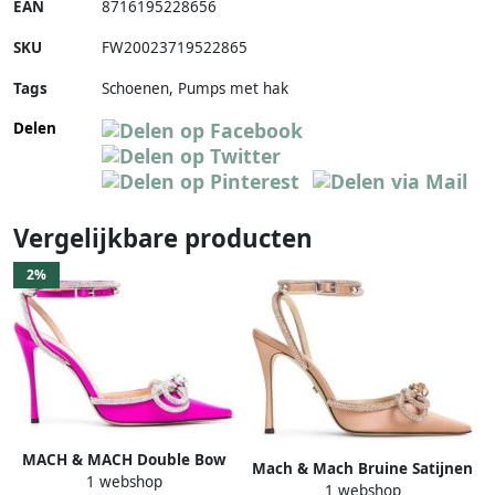
EAN
8716195228656
SKU
FW20023719522865
Tags
Schoenen, Pumps met hak
Delen
Vergelijkbare producten
2%
MACH & MACH Double Bow
Mach & Mach Bruine Satijnen
1 webshop
satijnen pumps Roze
1 webshop
Pumps voor Vrouwen