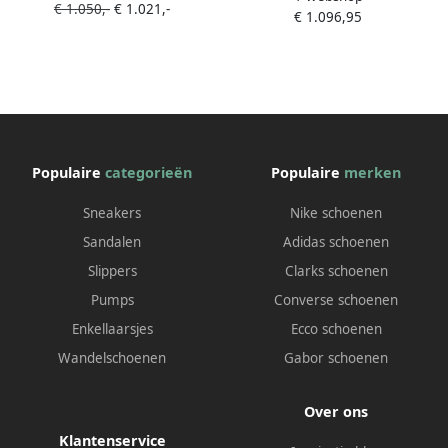
€ 1.050,-
€ 1.021,-
€ 1.096,95
Populaire
categorieën
Populaire
merken
Sneakers
Nike schoenen
Sandalen
Adidas schoenen
Slippers
Clarks schoenen
Pumps
Converse schoenen
Enkellaarsjes
Ecco schoenen
Wandelschoenen
Gabor schoenen
Over ons
Klantenservice