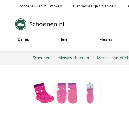
Schoenen van 75+ winkels
Hier bespaar je tijd en geld
Schoenen.nl
Dames
Heren
Meisjes
Schoenen
Meisjesschoenen
Meisjes pantoffel