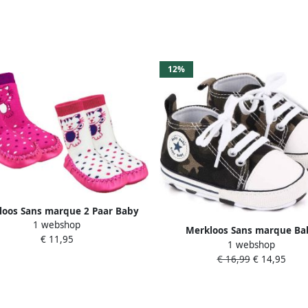
12%
loos Sans marque 2 Paar Baby
1 webshop
fjes Meisjes Pantoffels Katjes
Merkloos Sans marque Ba
€ 11,95
1 webshop
Schoentjes Pasgeboren Babys
€ 16,99
€ 14,95
Eerste Baby Schoen 0-12 ma
Zachte Zool Antislip Baby slofj