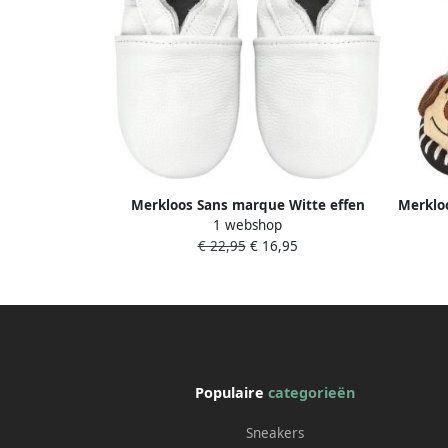
Merkloos Sans marque Witte effen
Merklo
1 webshop
babyslofjes van Baby-Slofje -12 mnd
ho
€ 22,95
€ 16,95
Populaire
categorieën
Sneakers