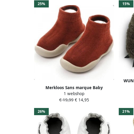
25%
15%
WUNO
Babys
Merkloos Sans marque Baby
Schoen
1 webshop
Schoentjes Pasgeboren Babyschoenen
Ant
€ 19,99
€ 14,95
Eerste Baby Schoen 0-12 maanden
Zachte Zool Anti-Slip Baby slofjes 12cm
26%
21%