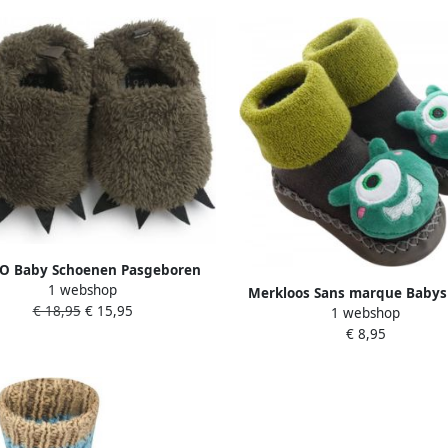
 Baby Schoenen Pasgeboren
1 webshop
choenen met strik Eerste Baby
Merkloos Sans marque Babysl
€ 18,95
€ 15,95
tjes 6-12 maanden Zachte Zool
1 webshop
Monstertje Mintgroen | 0 1 Jaar
islip Baby slofjes 12cm Multi
€ 8,95
slip | Gevoerd | en