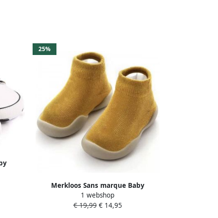
25%
by
choenen
anden
Merkloos Sans marque Baby
es 12cm
1 webshop
Schoentjes Pasgeboren Babyschoenen
€ 19,99
€ 14,95
Eerste Baby Schoen 0-12 maanden
Zachte Zool Anti-Slip Baby slofjes 12cm