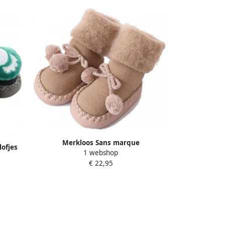
Merkloos Sans marque
ofjes
1 webshop
Winterschoentjes voor baby's Winter
 | Anti
€ 22,95
slofjes Wintersloffen Babyschoentjes
Bruin