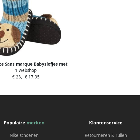
os Sans marque Babyslofjes met
1 webshop
nd SOXO pantoffels gebreid
€ 23,-
€ 17,95
Populaire
merken
Klantenservice
Nike schoenen
Retourneren & ruilen