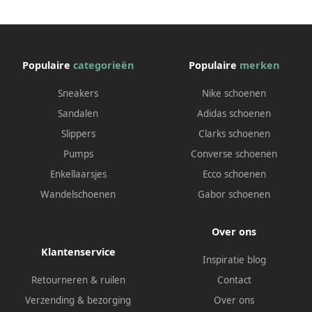
Populaire
categorieën
Populaire
merken
Sneakers
Nike schoenen
Sandalen
Adidas schoenen
Slippers
Clarks schoenen
Pumps
Converse schoenen
Enkellaarsjes
Ecco schoenen
Wandelschoenen
Gabor schoenen
Over ons
Klantenservice
Inspiratie blog
Retourneren & ruilen
Contact
Verzending & bezorging
Over ons