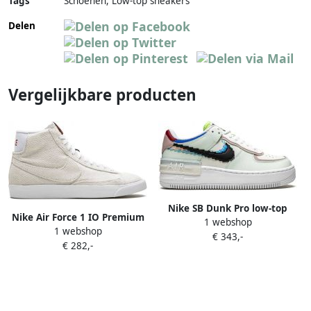
Tags
Schoenen, Low-top sneakers
Delen
Vergelijkbare producten
Nike SB Dunk Pro low-top
Nike Air Force 1 IO Premium
1 webshop
sneakers Blauw
1 webshop
low-top sneakers Paars
€ 343,-
€ 282,-