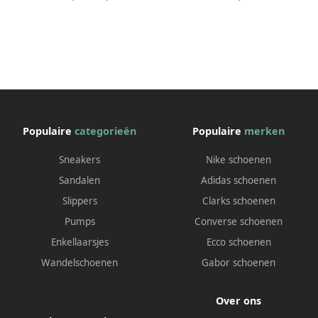
Sail Black
Populaire
categorieën
Populaire
merken
Sneakers
Nike schoenen
Sandalen
Adidas schoenen
Slippers
Clarks schoenen
Pumps
Converse schoenen
Enkellaarsjes
Ecco schoenen
Wandelschoenen
Gabor schoenen
Over ons