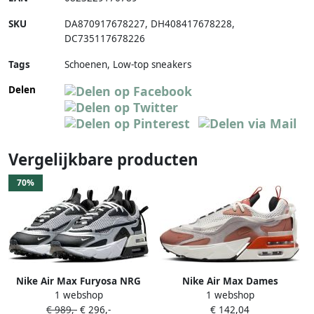
SKU
DA870917678227
,
DH408417678228
,
DC735117678226
Tags
Schoenen, Low-top sneakers
Delen
Vergelijkbare producten
70%
Nike Air Max Furyosa NRG
Nike Air Max Dames
1 webshop
1 webshop
Metallic Silver White Sail
Schoenen Wit Maat: 41 Leer
€ 989,-
€ 296,-
€ 142,04
Black- Metallic Silver White
Foot Locker