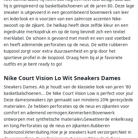
hij is geïnspireerd op basketbalschoenen uit de jaren 80. Deze lage
sneaker is uitgevoerd in een gecombineerd bovenwerk van leer
en lederlook en is voorzien van een zalmroze accenten Nike-
swoosh op de zijkant. De hielkap heeft deze zelfde kleur en een
ingedrukte merkopdruk en op de tong bevindt zich een textiel
merklabel. De schoen is gevoerd met mesh en een vast voetbed
en heeft ademende perforaties op de neus. De witte rubberen
kuipzool zorgt voor extra duurzaamheid en grip door het
sportieve profiel in de loopzool. Draag hem bij al je favoriete
outfits en je bent ready to go!
Nike Court Vision Lo Wit Sneakers Dames
Sneakers Dames. Als je houdt van de klassieke look van jaren '80
basketbalschoenen... De Nike Court Vision Low is perfect voor jou!
Deze damessneakers zijn gemaakt van minstens 20% gerecyclede
materialen. Ze hebben perforaties op de neus en zijkanten voor
comfort en ademend vermogen.Kenmerken:Bovenwerk
ontworpen met synthetische materialen.Gewatteerde enkelkraag
en tong.Perforaties op de neus en zijkanten.Rubberen
buitenzool.Vetersluiting.Hoe je je sneakers kunt verzorgen:Niet in