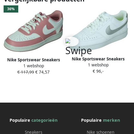
36%
Nike Sportswear Sneakers
Nike Sportswear Sneakers
1 webshop
COURT VISION LOW NEXT
1 webshop
COURT VISION LOW NEXT
€ 96,-
NATURE
€ 117,99
€ 74,57
NATURE Design in de
voetsporen van de Air Force
1
Populaire
categorieën
Populaire
merken
Sneakers
Nike schoenen