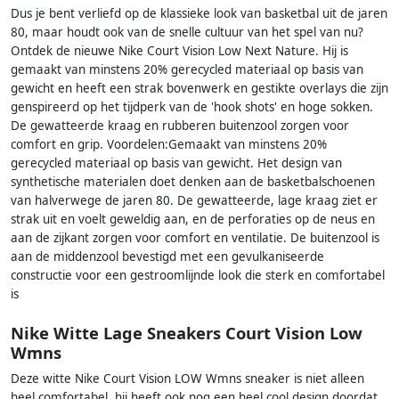
Dus je bent verliefd op de klassieke look van basketbal uit de jaren
80, maar houdt ook van de snelle cultuur van het spel van nu?
Ontdek de nieuwe Nike Court Vision Low Next Nature. Hij is
gemaakt van minstens 20% gerecycled materiaal op basis van
gewicht en heeft een strak bovenwerk en gestikte overlays die zijn
genspireerd op het tijdperk van de 'hook shots' en hoge sokken.
De gewatteerde kraag en rubberen buitenzool zorgen voor
comfort en grip. Voordelen:Gemaakt van minstens 20%
gerecycled materiaal op basis van gewicht. Het design van
synthetische materialen doet denken aan de basketbalschoenen
van halverwege de jaren 80. De gewatteerde, lage kraag ziet er
strak uit en voelt geweldig aan, en de perforaties op de neus en
aan de zijkant zorgen voor comfort en ventilatie. De buitenzool is
aan de middenzool bevestigd met een gevulkaniseerde
constructie voor een gestroomlijnde look die sterk en comfortabel
is
Nike Witte Lage Sneakers Court Vision Low
Wmns
Deze witte Nike Court Vision LOW Wmns sneaker is niet alleen
heel comfortabel, hij heeft ook nog een heel cool design doordat