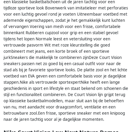
een klassieke basketbalschoen uit de jaren tachtig voor een
tijdloze sportieve look Bovenwerk van imitatieleer met perforaties
voor een luchtig gevoel rond je voeten Uitneembaar voetbed met
ademende eigenschappen, zodat je het gemakkelijk kunt luchten
of vervangen Voering van mesh voor een frisse, comfortabele
binnenkant Rubberen cupzool voor grip en een stabiel gevoel
tijdens het lopen Normale leest en vetersluiting voor een
vertrouwde pasvorm Wit met roze kleurstelling die goed
combineert met jeans, een korte broek of een sportieve
jurkSneakers die makkelijk te combineren zijnDeze Court Vision
sneakers passen net zo goed bij een casual outfit voor naar de
stad als bij je favoriete sportieve looks. De platte zool en het lichte
voetbed van EVA geven een comfortabele basis voor je dagelijkse
stappen.Nike als vertrouwde sportexpertNike heeft een lange
geschiedenis in sport en lifestyle en staat bekend om schoenen die
stijl en functionaliteit combineren. De Court Vision lijn grijpt terug
op klassieke basketbalmodellen, maar sluit aan bij de behoeften
van nu, met aandacht voor draagcomfort, ventilatie en een
betrouwbare zool.Een frisse, sportieve sneaker met een knipoog
naar de jaren tachtig voor al je dagelijkse momenten.