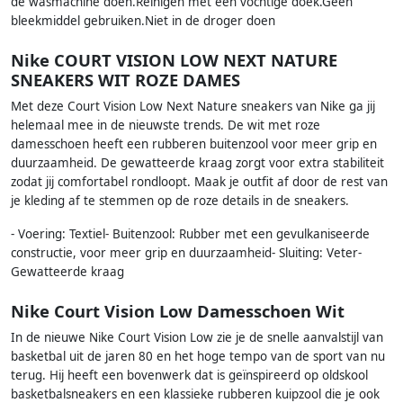
de wasmachine doen.Reinigen met een vochtige doek.Geen
bleekmiddel gebruiken.Niet in de droger doen
Nike COURT VISION LOW NEXT NATURE
SNEAKERS WIT ROZE DAMES
Met deze Court Vision Low Next Nature sneakers van Nike ga jij
helemaal mee in de nieuwste trends. De wit met roze
damesschoen heeft een rubberen buitenzool voor meer grip en
duurzaamheid. De gewatteerde kraag zorgt voor extra stabiliteit
zodat jij comfortabel rondloopt. Maak je outfit af door de rest van
je kleding af te stemmen op de roze details in de sneakers.
- Voering: Textiel- Buitenzool: Rubber met een gevulkaniseerde
constructie, voor meer grip en duurzaamheid- Sluiting: Veter-
Gewatteerde kraag
Nike Court Vision Low Damesschoen Wit
In de nieuwe Nike Court Vision Low zie je de snelle aanvalstijl van
basketbal uit de jaren 80 en het hoge tempo van de sport van nu
terug. Hij heeft een bovenwerk dat is geïnspireerd op oldskool
basketbalsneakers en een klassieke rubberen kuipzool die je ook