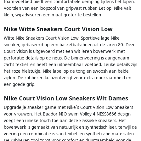
foam-voetbed biedt een comfortabele demping tijdens het lopen.
Voorzien van een loopzool van gripvast rubber. Let op! Nike valt
klein, wij adviseren een maat groter te bestellen
Nike Witte Sneakers Court Vision Low
Witte Nike Sneakers Court Vision Low. Sportieve lage Nike
sneaker, gebaseerd op een basketbalschoen uit de jaren 80. Deze
Court Vision is uitgevoerd met een wit leren bovenwerk met
perforatie details op de neus. De binnenvoering is aangenaam
zacht textiel en heeft een uitneembaar voetbed. Leuke details zijn
het roze hielstukje, Nike label op de tong en swoosh aan beide
zijden. De rubberen kuipzool zorgt voor extra duurzaamheid en
een goede grip.
Nike Court Vision Low Sneakers Wit Dames
Upgrade je sneaker game met Nike`s Court Vision Low Sneakers
voor vrouwen. Het Baador NIO swim Volley 4 NESS8666-design
voegt een unieke touch toe aan deze klassieke sneakers. Het
bovenwerk is gemaakt van natuurlijk en synthetisch leer, terwijl de
voering een combinatie is van textiel- en synthetische materialen.
De rubberen zool zorgt voor comfort en duurzaamheid voor de