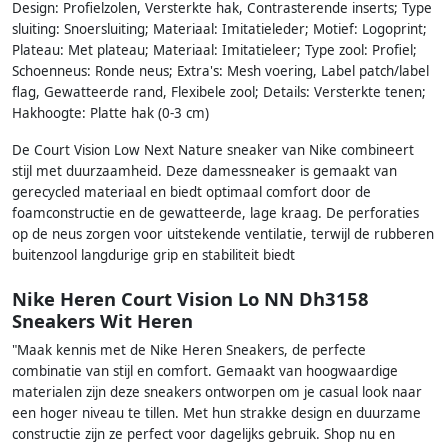
Design: Profielzolen, Versterkte hak, Contrasterende inserts; Type
sluiting: Snoersluiting; Materiaal: Imitatieleder; Motief: Logoprint;
Plateau: Met plateau; Materiaal: Imitatieleer; Type zool: Profiel;
Schoenneus: Ronde neus; Extra's: Mesh voering, Label patch/label
flag, Gewatteerde rand, Flexibele zool; Details: Versterkte tenen;
Hakhoogte: Platte hak (0-3 cm)
De Court Vision Low Next Nature sneaker van Nike combineert
stijl met duurzaamheid. Deze damessneaker is gemaakt van
gerecycled materiaal en biedt optimaal comfort door de
foamconstructie en de gewatteerde, lage kraag. De perforaties
op de neus zorgen voor uitstekende ventilatie, terwijl de rubberen
buitenzool langdurige grip en stabiliteit biedt
Nike Heren Court Vision Lo NN Dh3158
Sneakers Wit Heren
"Maak kennis met de Nike Heren Sneakers, de perfecte
combinatie van stijl en comfort. Gemaakt van hoogwaardige
materialen zijn deze sneakers ontworpen om je casual look naar
een hoger niveau te tillen. Met hun strakke design en duurzame
constructie zijn ze perfect voor dagelijks gebruik. Shop nu en