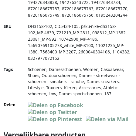
194276343838
,
194276343722
,
194276343784
,
8720186675787
,
8720186675763
,
8720186675770
,
8720186675749
,
8720186675756
,
0195243204244
SKU
DH3158-102
,
CD5434-105
,
psku-nike-dh3158-
102_MP-4639
,
721219_MP-2811
,
098312_MP-1382
,
23081_MP-992
,
10742900_MP-4186
,
15690769105278_white_MP-8100
,
11021235_MP-
1380
,
7568400_MP-3207
,
2600040304106
,
1104382
,
0327977072152
Tags
Schoenen, Damesschoenen, Women, Casualwear,
Shoes, Outdoorschoenen, Dames - streetwear -
schoenen - sneakers - schuhe, Dames sneakers,
Lifestyle, Trainers, Kleren, Accessories, Athletic
schoenen, Low, Dames sportschoenen, 187
Delen
Vergelijkbare producten