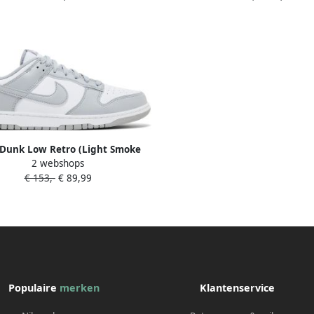
:40.5 41 42 43 44.5 45 46 47.5
46 47.5 40.5
 Dunk Low Retro (Light Smoke
2 webshops
Grey) Doos zonder deksel
€ 153,-
€ 89,99
Populaire
merken
Klantenservice