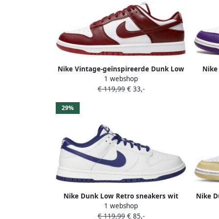
Nike Vintage-geïnspireerde Dunk Low
Nike
1 webshop
Bordeaux Sneakers voor Rood
€ 119,99
€ 33,-
29%
Nike Dunk Low Retro sneakers wit
Nike D
1 webshop
blauw
Schoe
€ 119,99
€ 85,-
wh