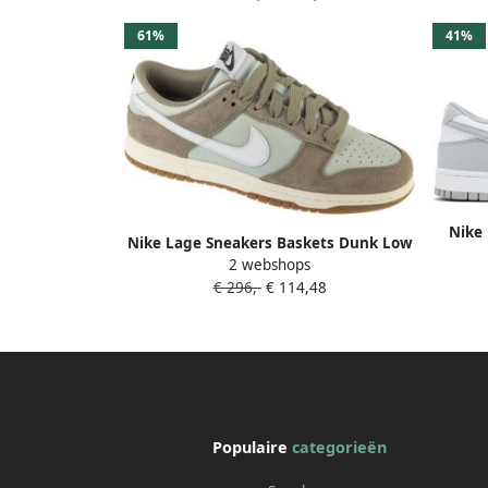
maaten
61%
41%
Nike
Nike Lage Sneakers Baskets Dunk Low
2 webshops
Retro SE cuir synthétique
€ 296,-
€ 114,48
Populaire
categorieën