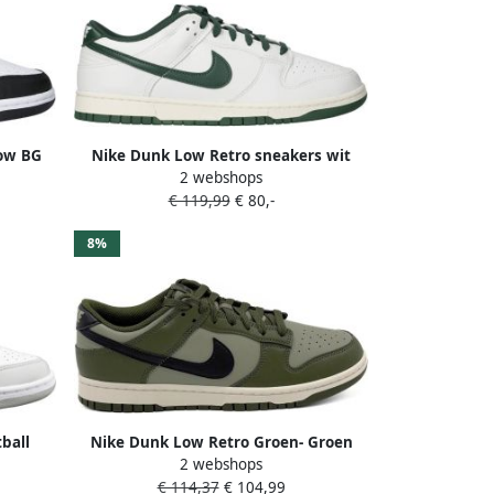
ow BG
Nike Dunk Low Retro sneakers wit
2 webshops
eke lage
donkergroen
€ 119,99
€ 80,-
n retro
aakt van
8%
ball
Nike Dunk Low Retro Groen- Groen
2 webshops
: 40.5
€ 114,37
€ 104,99
44.5 45