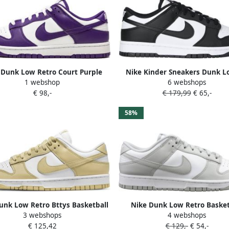
 Dunk Low Retro Court Purple
Nike Kinder Sneakers Dunk L
1 webshop
6 webshops
Sneakers nen Wit Paars
Panda Wit Zwart 35 5 EU Klassi
€ 98,-
€ 179,99
€ 65,-
sneakers perfecte balans tusse
stijl en dagelijks comfort. Gem
58%
natuurlijk leer
unk Low Retro Bttys Basketball
Nike Dunk Low Retro Basket
3 webshops
4 webshops
nen white team gold wolf grey
Schoenen white grey fog maat
€ 125,42
€ 129,-
€ 54,-
ite maat: 40.5 beschikbare
beschikbare maaten:41 42.5 43 