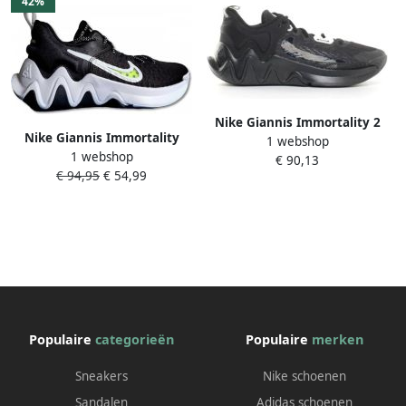
42%
Nike Giannis Immortality 2
Nike Giannis Immortality
1 webshop
Black Black Wolf Grey White
1 webshop
Black Clear White Wolf Grey
€ 90,13
Schoenmaat 40 1 2
€ 94,95
€ 54,99
Schoenmaat 40 1 2
Basketball Performance Low
Basketball Performance Low
DM0825 002
CZ4099 010
Populaire
categorieën
Populaire
merken
Sneakers
Nike schoenen
Sandalen
Adidas schoenen