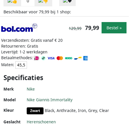
0
Beschikbaar voor
bij
shop:
79,99
1
79,99
Bestel »
129,99
Verzendkosten: Gratis vanaf € 20
Retourneren: Gratis
Levertijd: 1-2 werkdagen
Betaalmethodes:
Maten:
45,5
Specificaties
Merk
Nike
Model
Nike Giannis Immortality
Kleur
Black, Anthracite, Iron, Grey, Clear
Zwart
Geslacht
Herenschoenen