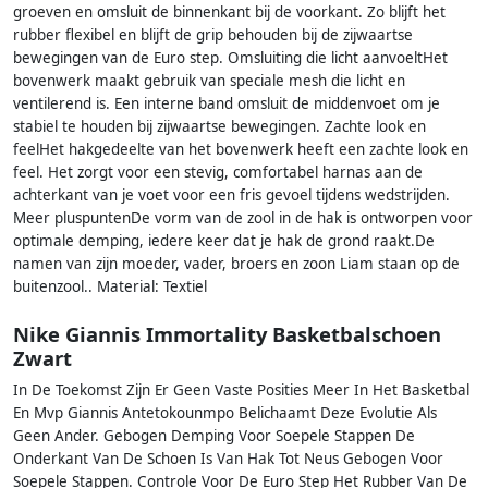
groeven en omsluit de binnenkant bij de voorkant. Zo blijft het
rubber flexibel en blijft de grip behouden bij de zijwaartse
bewegingen van de Euro step. Omsluiting die licht aanvoeltHet
bovenwerk maakt gebruik van speciale mesh die licht en
ventilerend is. Een interne band omsluit de middenvoet om je
stabiel te houden bij zijwaartse bewegingen. Zachte look en
feelHet hakgedeelte van het bovenwerk heeft een zachte look en
feel. Het zorgt voor een stevig, comfortabel harnas aan de
achterkant van je voet voor een fris gevoel tijdens wedstrijden.
Meer pluspuntenDe vorm van de zool in de hak is ontworpen voor
optimale demping, iedere keer dat je hak de grond raakt.De
namen van zijn moeder, vader, broers en zoon Liam staan op de
buitenzool.. Material: Textiel
Nike Giannis Immortality Basketbalschoen
Zwart
In De Toekomst Zijn Er Geen Vaste Posities Meer In Het Basketbal
En Mvp Giannis Antetokounmpo Belichaamt Deze Evolutie Als
Geen Ander. Gebogen Demping Voor Soepele Stappen De
Onderkant Van De Schoen Is Van Hak Tot Neus Gebogen Voor
Soepele Stappen. Controle Voor De Euro Step Het Rubber Van De