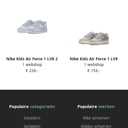
Nike Kids Air Force 1 LV8 2
Nike Kids Air Force 1 LV8
1 webshop
1 webshop
sneakers Blauw
sneakers Grijs
€ 226,-
€ 154,-
Populaire
categorieën
Populaire
merken
Sneakers
Nike schoenen
Sandalen
Adidas schoenen