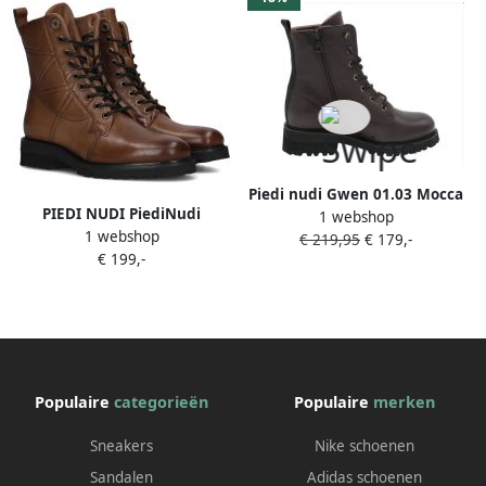
Piedi nudi Gwen 01.03 Mocca
PIEDI NUDI PiediNudi
1 webshop
Brown G-Wijdte
1 webshop
Veterboots Dames 634232
€ 219,95
€ 179,-
€ 199,-
Maat: 37 Materiaal: Leer
Kleur: Cognac
Populaire
categorieën
Populaire
merken
Sneakers
Nike schoenen
Sandalen
Adidas schoenen