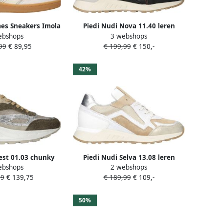
es Sneakers Imola
Piedi Nudi Nova 11.40 leren
ebshops
3 webshops
 Gold Off White
sneakers zwart panter brons
99
€ 89,95
€ 199,99
€ 150,-
42%
est 01.03 chunky
Piedi Nudi Selva 13.08 leren
ebshops
2 webshops
 bruin zilver
sneakers beige wit
99
€ 139,75
€ 189,99
€ 109,-
50%