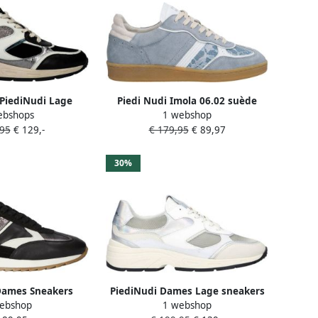
PiediNudi Lage
Piedi Nudi Imola 06.02 suède
ebshops
1 webshop
mes Selva 17.01
sneakers lichtblauw
,95
€ 129,-
€ 179,95
€ 89,97
riaal: Leer Kleur:
roen
30%
Dames Sneakers
PiediNudi Dames Lage sneakers
ebshop
1 webshop
Black Creme Zwart
Chunky zool Talla 03.19 Metallic