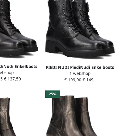
diNudi Enkelboots
PIEDI NUDI PiediNudi Enkelboots
ebshop
07 Maat: 41 Kleur:
1 webshop
Dames Fara 01.07 Maat: 41
95
€ 137,50
wart
€ 199,90
€ 149,-
Materiaal: Leer Kleur: Zwart
25%