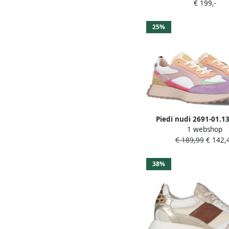
€ 199,-
Materiaal: Leer Kleur
25%
Piedi nudi 2691-01.1
1 webshop
Multi Color Lage sn
€ 189,99
€ 142,
38%