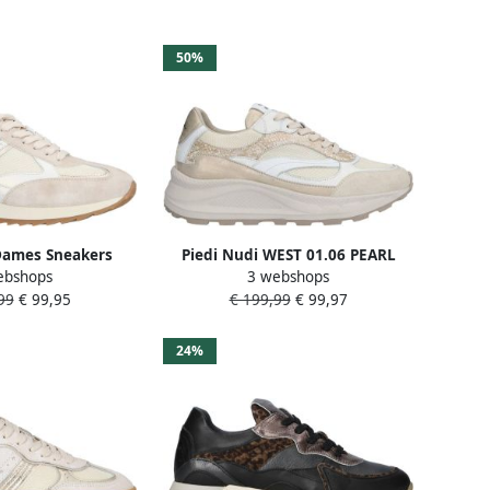
50%
Dames Sneakers
Piedi Nudi WEST 01.06 PEARL
ebshops
3 webshops
Cream Gold Beige
WHITE dames sneakers beige
99
€ 99,95
€ 199,99
€ 99,97
24%