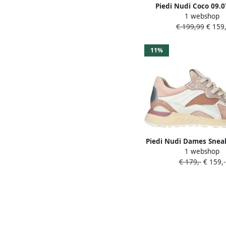
Piedi Nudi Coco 09.0
1 webshop
enkellaarzen zw
€ 199,99
€ 159,
11%
Piedi Nudi Dames Snea
1 webshop
11.26 Desert White H-
€ 179,-
€ 159,-