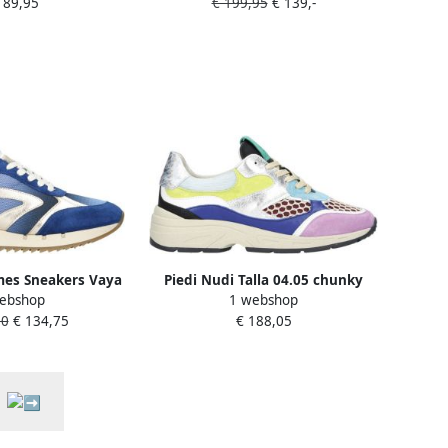
189,95
€ 199,95
€ 139,-
Leer
mes Sneakers Vaya
Piedi Nudi Talla 04.05 chunky
ebshop
1 webshop
e Gold Blauw
leren sneakers lila multi
90
€ 134,75
€ 188,05