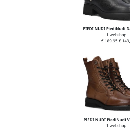
PIEDI NUDI PiediNudi 
1 webshop
03.03 Maat: 37 Materi
€ 189,95
€ 149,
Kleur: Zwart
PIEDI NUDI PiediNudi V
1 webshop
Dames 634232 Maa