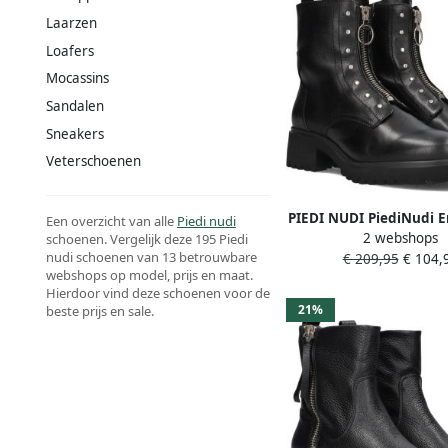
Laarzen
Loafers
Mocassins
Sandalen
Sneakers
Veterschoenen
PIEDI NUDI PiediNudi E
Een overzicht van alle
Piedi nudi
2 webshops
Dames Segna 05.01 M
schoenen. Vergelijk deze 195 Piedi
nudi schoenen van 13 betrouwbare
€ 209,95
€ 104,
Materiaal: Leer Kleu
webshops op model, prijs en maat.
Hierdoor vind deze schoenen voor de
21%
beste prijs en sale.