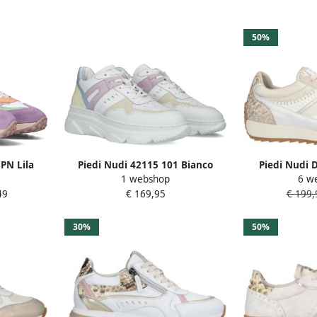
: Cognac
50%
3PN Lila
Piedi Nudi 42115 101 Bianco
Piedi Nudi 
1 webshop
6 w
eakers
glicine Sneakers Dames sneaker
Harlem 05.08 
49
€ 169,95
€ 199,
Witte sneaker Lage sneaker –
Sneaker
30%
50%