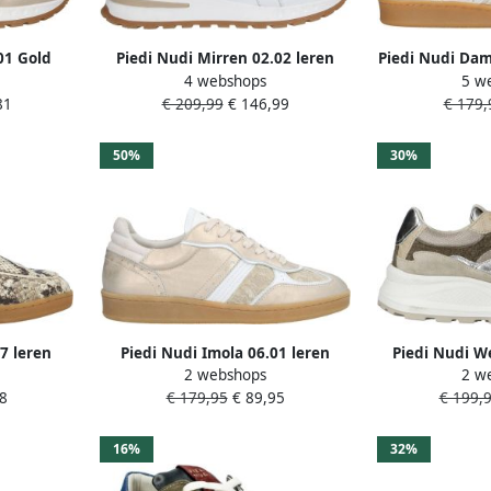
01 Gold
Piedi Nudi Mirren 02.02 leren
Piedi Nudi Dam
4 webshops
5 w
Goud Leer
sneakers wit
H-fit Cream
81
€ 209,99
€ 146,99
€ 179,
oud
50%
30%
7 leren
Piedi Nudi Imola 06.01 leren
Piedi Nudi W
2 webshops
2 w
ngenprint
sneakers goud
sneakers
8
€ 179,95
€ 89,95
€ 199,
16%
32%