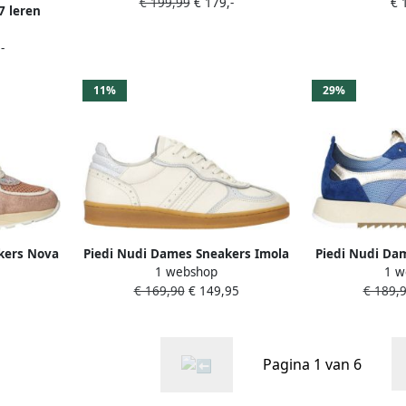
€ 199,99
€ 179,-
€ 
7 leren
art
-
11%
29%
kers Nova
Piedi Nudi Dames Sneakers Imola
Piedi Nudi Da
1 webshop
1 w
fit Wit
01.02 White H-fit Wit
01.13 Blu
€ 169,90
€ 149,95
€ 189,
Pagina 1 van 6