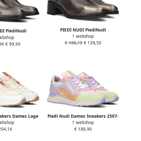
PIEDI NUDI PiediNudi
DI PiediNudi
1 webshop
Enkellaarsjes Dames Selva 17.02
ebshop
Dames Selva 17.01
€ 186,15
€ 139,50
Maat: 40 Materiaal: Leer Kleur:
95
€ 99,99
eriaal: Leer Kleur:
Brons
rons
eakers Dames Lage
Piedi Nudi Dames Sneakers 2507-
ebshop
1 webshop
esschoenen Leer
12.14pn Nuvola Multi
204,16
€ 188,90
3.01PN Wit