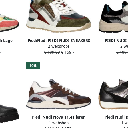
di Lage
PiediNudi PIEDI NUDI SNEAKERS
PIEDI NUDI 
2 webshops
2 w
4.04 Maat:
BORDEAUX SELVA 17.36 WARM
Sneakers Da
-
€ 189,99
€ 159,-
€ 189
eer
BURGUNDY
Maat: 39 Mate
G
10%
Piedi Nudi Nova 11.41 leren
Piedi Nudi 
1 webshop
1 w
sneakers cognac
Harlem 02.03 