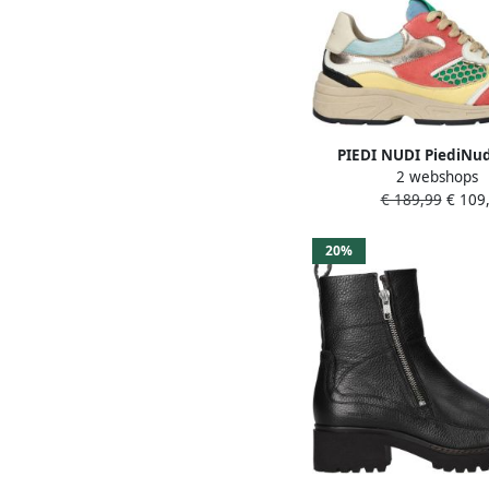
PIEDI NUDI PiediNu
2 webshops
Sneakers Dames Talla 0
€ 189,99
€ 109,
38 Materiaal: L
20%