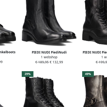
nkelboots
PIEDI NUDI PiediNudi
PIEDI NUDI Pie
1 webshop
1 w
aat: 40
Enkellaarsjes Dames Selva 17.02
Dames Fara 01.
99
€ 189,95
€ 132,99
€ 199,
r: Zwart
Maat: 39 Materiaal: Leer Kleur:
Z
Zwart
29%
49%