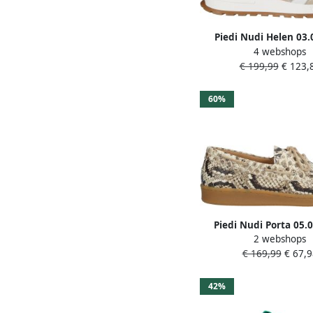
Piedi Nudi Helen 03.
4 webshops
Leopard Sneakers Wit 
€ 199,99
€ 123,
Dames H Wit G
60%
Piedi Nudi Porta 05.0
2 webshops
bootschoenen met sla
€ 169,99
€ 67,9
beige
42%