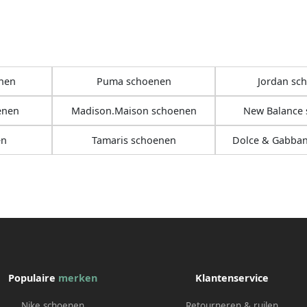
nen
Puma schoenen
Jordan sc
enen
Madison.Maison schoenen
New Balance
en
Tamaris schoenen
Dolce & Gabba
Populaire
merken
Klantenservice
Nike schoenen
Retourneren & ruilen