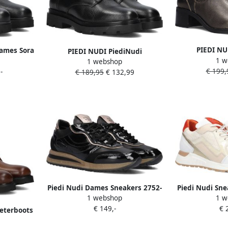
PIEDI NU
Dames Sora
PIEDI NUDI PiediNudi
1 w
Enkellaarsjes 
aal: Leer
1 webshop
Enkellaarsjes Dames Avola 03.06
€ 199,
1 Maat: 38 Mat
-
€ 189,95
€ 132,99
Maat: 39 Materiaal: Leer Kleur:
B
Zwart
Piedi Nudi Dames Sneakers 2752-
Piedi Nudi Sn
1 webshop
1 w
04.06pn Nero Multi Zwart
sneakers Dam
€ 149,-
€ 
2507-1
eterboots
t: 37