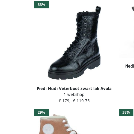
33%
Pied
Piedi Nudi Veterboot zwart lak Avola
1 webshop
€ 179,-
€ 119,75
29%
38%