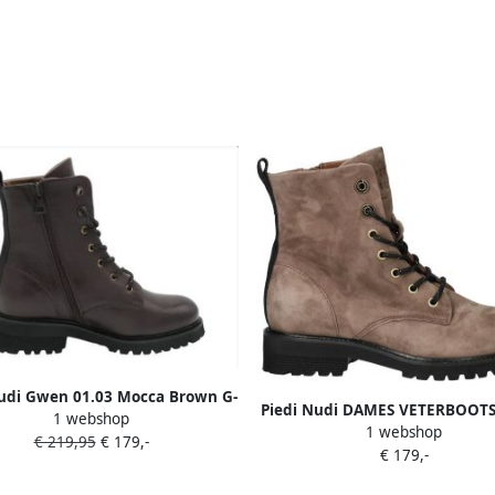
nudi Gwen 01.03 Mocca Brown G-
Piedi Nudi DAMES VETERBOOTS
1 webshop
Wijdte
1 webshop
GWEN 01.02 ACERO TAUP
€ 219,95
€ 179,-
€ 179,-