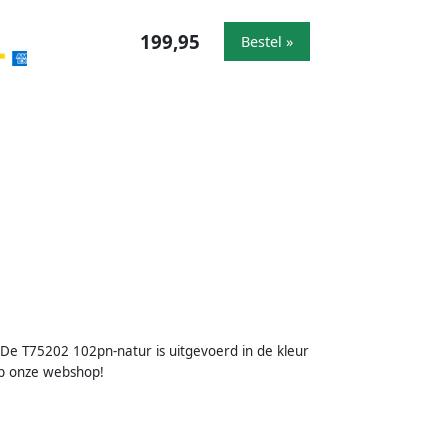
199,95
Bestel »
 De T75202 102pn-natur is uitgevoerd in de kleur
 op onze webshop!