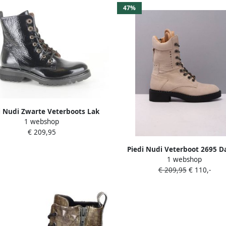
47%
i Nudi Zwarte Veterboots Lak
1 webshop
Wijdte G
€ 209,95
Piedi Nudi Veterboot 2695 
1 webshop
Beige
€ 209,95
€ 110,-