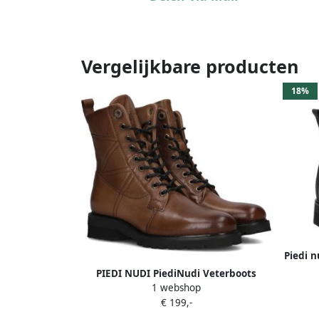
Vergelijkbare producten
18%
Piedi 
PIEDI NUDI PiediNudi Veterboots
1 webshop
Dames 634232 Maat: 37 Materiaal:
€ 199,-
Leer Kleur: Cognac