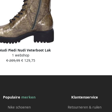
Nudi Piedi Nudi Veterboot Lak
1 webshop
Taupe
€ 209,95
€ 129,75
Populaire
merken
Klantenservice
Nike schoenen
Retourneren & ruilen