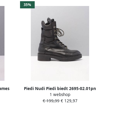
35%
Dames
Piedi Nudi Piedi biedt 2695-02.01pn
1 webshop
zwart Dames
€ 199,99
€ 129,97