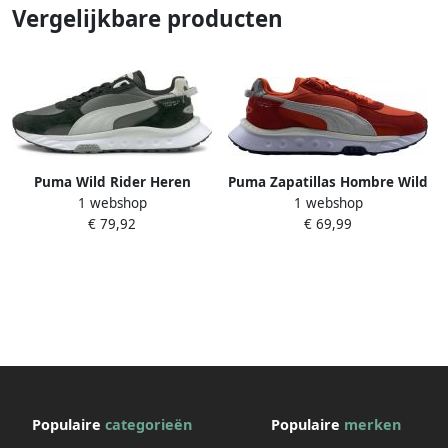
Vergelijkbare producten
Puma Wild Rider Heren
Puma Zapatillas Hombre Wild
1 webshop
1 webshop
Schoenen Black Synthetisch
Rider Pickup Rood
€ 79,92
€ 69,99
Leer Foot Locker
Populaire
categorieën
Populaire
merken