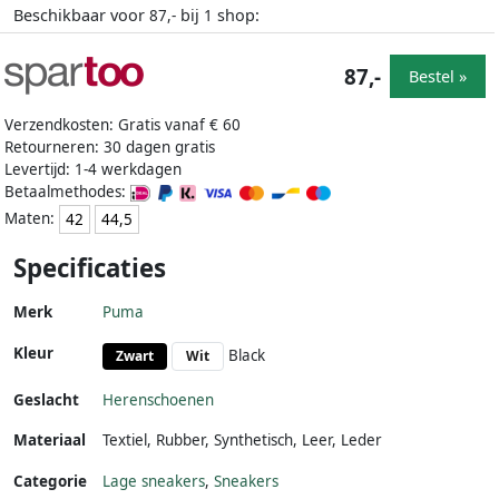
Beschikbaar voor
bij
shop:
87,-
1
87,-
Bestel »
Verzendkosten: Gratis vanaf € 60
Retourneren: 30 dagen gratis
Levertijd: 1-4 werkdagen
Betaalmethodes:
Maten:
42
44,5
Specificaties
Merk
Puma
Kleur
Black
Zwart
Wit
Geslacht
Herenschoenen
Materiaal
Textiel
,
Rubber
,
Synthetisch
,
Leer
,
Leder
Categorie
Lage sneakers
,
Sneakers