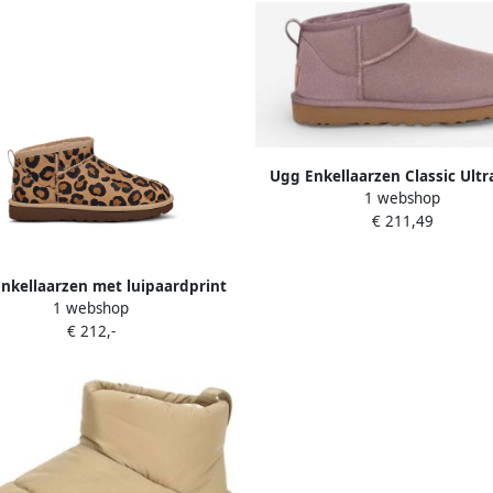
Ugg Enkellaarzen Classic Ultr
1 webshop
Purple (Women's)
€ 211,49
nkellaarzen met luipaardprint
1 webshop
Beige
€ 212,-