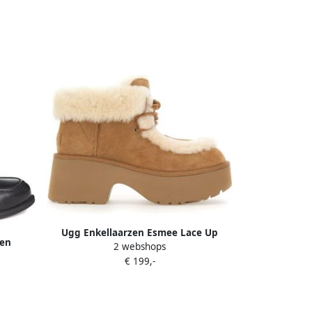
Ugg Enkellaarzen Esmee Lace Up
ren
2 webshops
eer zln
€ 199,-