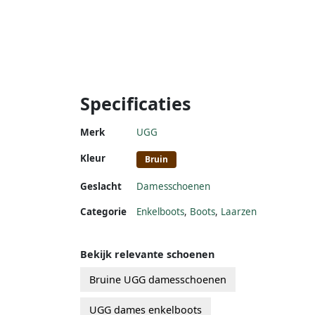
Specificaties
Merk
UGG
Kleur
Bruin
Geslacht
Damesschoenen
Categorie
Enkelboots
,
Boots
,
Laarzen
Bekijk relevante schoenen
Bruine UGG damesschoenen
UGG dames enkelboots