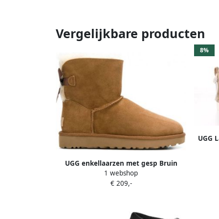
Vergelijkbare producten
8%
UGG La
B
UGG enkellaarzen met gesp Bruin
1 webshop
€ 209,-