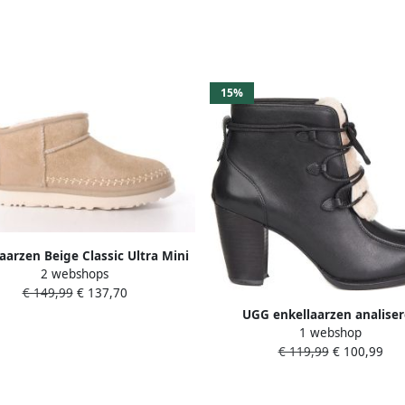
15%
arzen Beige Classic Ultra Mini
2 webshops
iarritz Enkellaarzen Beige
€ 149,99
€ 137,70
UGG enkellaarzen analise
1 webshop
blootgestelde bont natuurlijk l
€ 119,99
€ 100,99