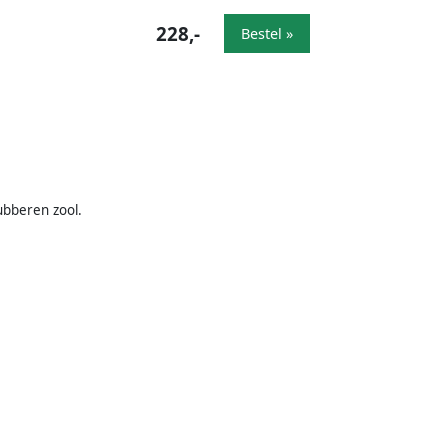
228,-
Bestel »
ubberen zool.