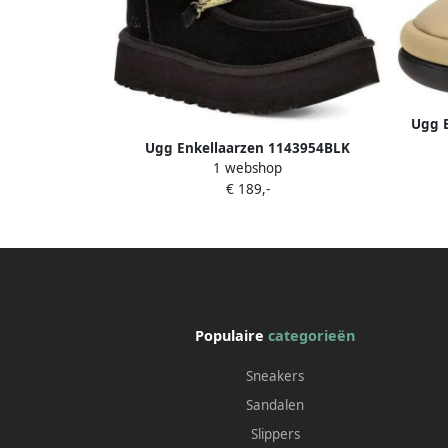
Ugg E
Ugg Enkellaarzen 1143954BLK
1 webshop
€ 189,-
Populaire
categorieën
Sneakers
Sandalen
Slippers