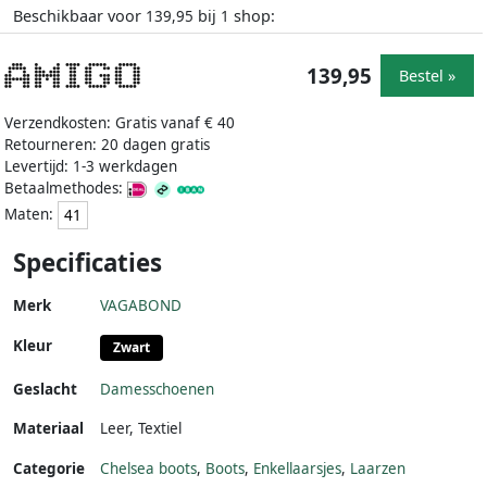
Beschikbaar voor
bij
shop:
139,95
1
139,95
Bestel »
Verzendkosten: Gratis vanaf € 40
Retourneren: 20 dagen gratis
Levertijd: 1-3 werkdagen
Betaalmethodes:
Maten:
41
Specificaties
Merk
VAGABOND
Kleur
Zwart
Geslacht
Damesschoenen
Materiaal
Leer
,
Textiel
Categorie
Chelsea boots
,
Boots
,
Enkellaarsjes
,
Laarzen