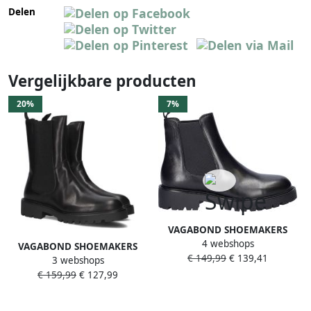
Delen
Vergelijkbare producten
20%
7%
VAGABOND SHOEMAKERS
4 webshops
Vagbond Shoemakers
VAGABOND SHOEMAKERS
€ 149,99
€ 139,41
Kenova dames loafer Zwart
3 webshops
Chelsea Boots Dames Kenova
€ 159,99
€ 127,99
201 Maat: 36 Materiaal: Leer
Kleur: Zwart