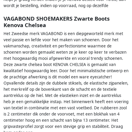
wordt je bestelling, indien op voorraad, nog op dezelfde
VAGABOND SHOEMAKERS Zwarte Boots
Kenova Chelsea
Het Zweedse merk VAGABOND is een diepgeworteld merk met
veel passie en liefde voor het maken van schoenen. Door het
vakmanschap, creativiteit en perfectionisme waarmee de
schoenen worden gemaakt weten ze je keer op keer te verbazen
met hoogwaardig mooi afgewerkte en vooral trendy schoenen.
Deze zwarte chelsea boot KENOVA CHELSEA is gemaakt van
kwalitatief hoogwaardig leer. Door het minimalistische ontwerp en
de prachtige afwerking is dit model een ware eyecatcher!
Opvallende details zijn de dubbele stiksels, de elastische zijpanelen,
het merkrelif op de bovenkant van de schacht en de textiele
aantreklus op de hiel. Met de elastieken inzet en de aantreklus
heb je een gemakkelijke instap. Het binnenwerk heeft een voering
van textiel in combinatie met een vast voetbed. De rubberen zool
is 2 centimeter dik onder de voorvoet, met een blokhak van 4
centimeter hoog en een schacht van bijna 13 centimeter. Het
gripvasteprofiel zorgt voor een stevige grip en stabiliteit. Draag