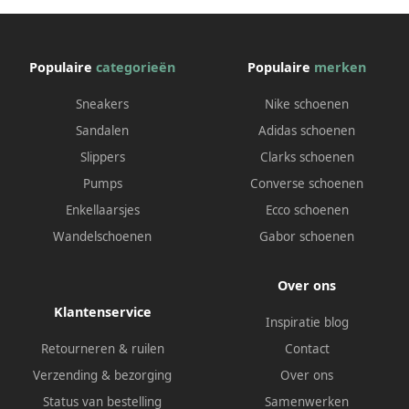
Populaire
categorieën
Populaire
merken
Sneakers
Nike schoenen
Sandalen
Adidas schoenen
Slippers
Clarks schoenen
Pumps
Converse schoenen
Enkellaarsjes
Ecco schoenen
Wandelschoenen
Gabor schoenen
Over ons
Klantenservice
Inspiratie blog
Retourneren & ruilen
Contact
Verzending & bezorging
Over ons
Status van bestelling
Samenwerken