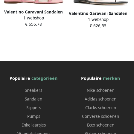
Valentino Garavani Sandalen
Valentino Garavani Sandalen
1 webshop
Rockstud Leather Sandals in
1 webshop
Rockstud Flip-Flop Sandals in
€ 656,78
poeder roze
€ 626,55
zwart
Populaire
categorieën
Populaire
merken
Sneakers
Nike schoenen
Sandalen
Adidas schoenen
Slippers
Clarks schoenen
Pumps
Converse schoenen
Enkellaarsjes
Ecco schoenen
Wandelschoenen
Gabor schoenen