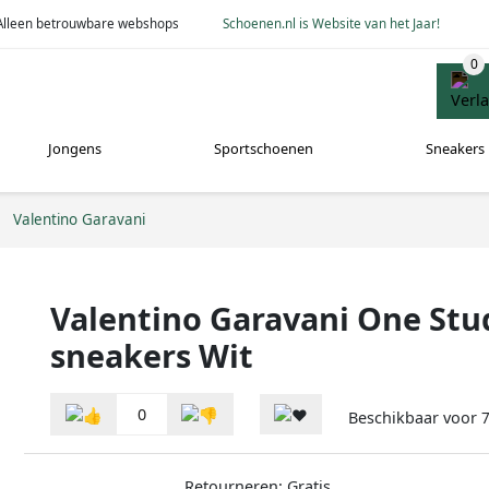
Alleen betrouwbare webshops
Schoenen.nl is Website van het Jaar!
Jongens
Sportschoenen
Sneakers
Valentino Garavani
Valentino Garavani One Stu
sneakers Wit
0
Beschikbaar voor
7
Retourneren: Gratis