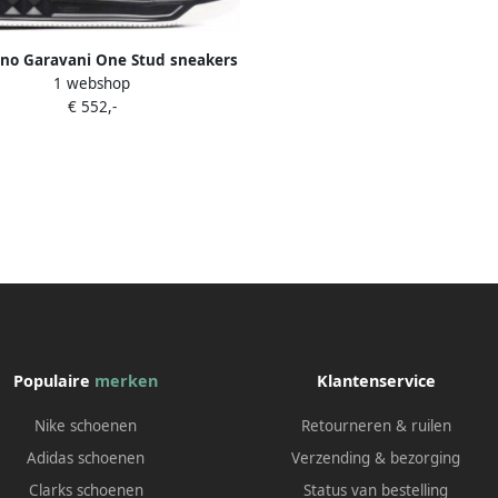
ino Garavani One Stud sneakers
1 webshop
Zwart
€ 552,-
Populaire
merken
Klantenservice
Nike schoenen
Retourneren & ruilen
Adidas schoenen
Verzending & bezorging
Clarks schoenen
Status van bestelling