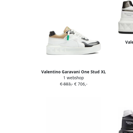
Val
Valentino Garavani One Stud XL
1 webshop
sneakers Wit
€ 883,-
€ 706,-