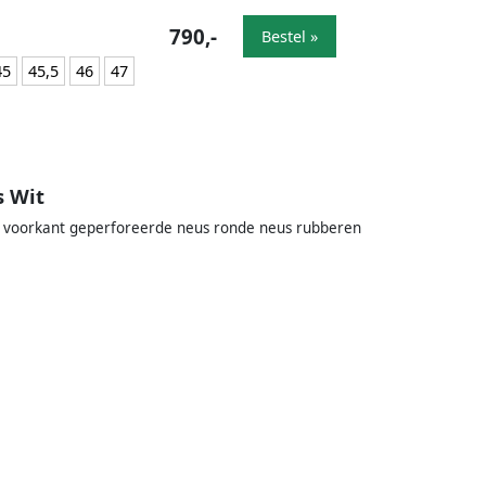
790,-
Bestel »
45
45,5
46
47
s Wit
an voorkant geperforeerde neus ronde neus rubberen