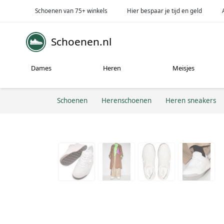
Schoenen van 75+ winkels
Hier bespaar je tijd en geld
Schoenen.nl
Dames
Heren
Meisjes
Schoenen
Herenschoenen
Heren sneakers