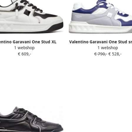
entino Garavani One Stud XL
Valentino Garavani One Stud s
1 webshop
1 webshop
sneakers Wit
Grijs
€ 609,-
€ 790,-
€ 528,-