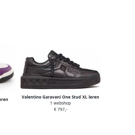
Valentino Garavani One Stud XL leren
eren
1 webshop
sneakers Zwart
eren
€ 797,-