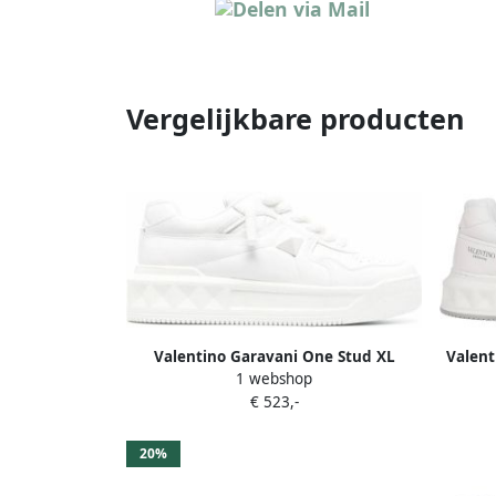
Vergelijkbare producten
Valentino Garavani One Stud XL
Valent
1 webshop
sneakers Wit
voor T
€ 523,-
20%