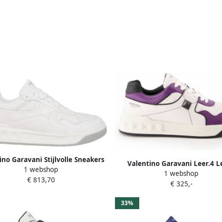
ino Garavani Stijlvolle Sneakers
Valentino Garavani Leer.4 L
1 webshop
rendy Fashionistas White Heren
1 webshop
Sneakers voor Heren Wit H
€ 813,70
€ 325,-
33%