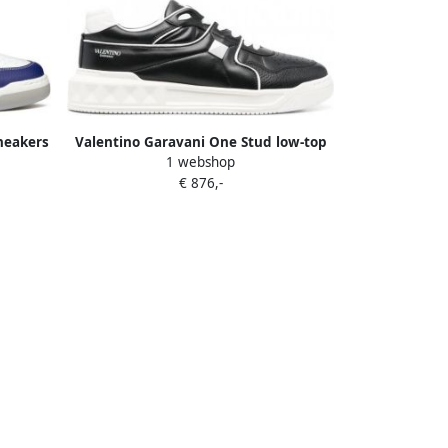
neakers
Valentino Garavani One Stud low-top
1 webshop
nappa sneakers Zwart
€ 876,-