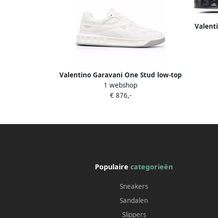
Valent
Valentino Garavani One Stud low-top
1 webshop
sneakers Wit
€ 876,-
Populaire
categorieën
Sneakers
Sandalen
Slippers