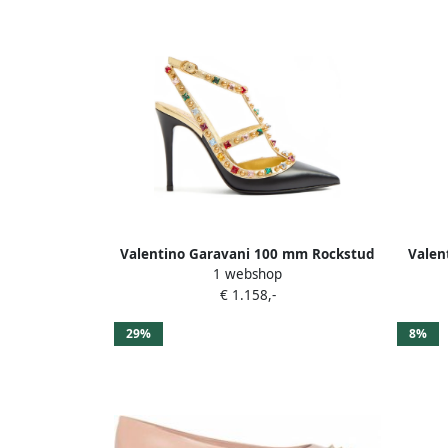
Valentino Garavani 100 mm Rockstud
Valen
1 webshop
verfraaide pumps Zwart
€ 1.158,-
29%
8%