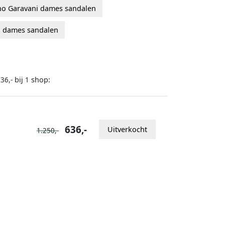
no Garavani dames sandalen
i dames sandalen
bij
shop:
36,-
1
636,-
Uitverkocht
1.250,-