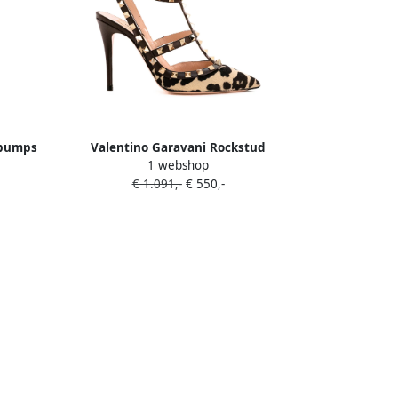
 pumps
Valentino Garavani Rockstud
1 webshop
kalfsleren pumps met bandjes en
€ 1.091,-
€ 550,-
ponyhaar Beige