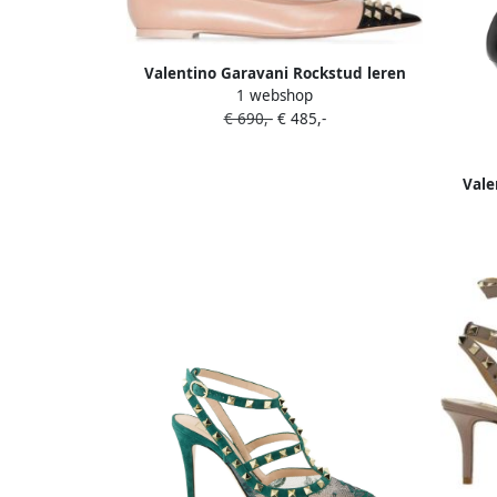
Valentino Garavani Rockstud leren
1 webshop
pumps Beige
€ 690,-
€ 485,-
Val
ve