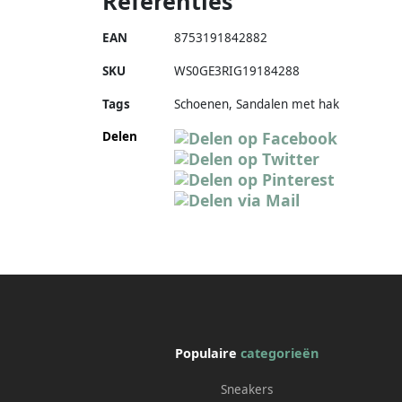
Referenties
EAN
8753191842882
SKU
WS0GE3RIG19184288
Tags
Schoenen, Sandalen met hak
Delen
Populaire
categorieën
Sneakers