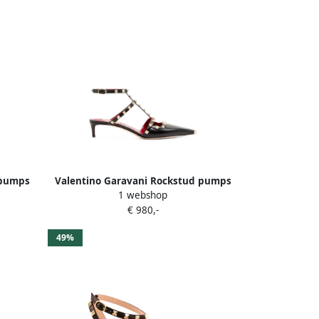
 pumps
Valentino Garavani Rockstud pumps
1 webshop
Wit
Zwart
€ 980,-
49%