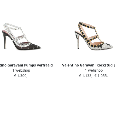
tino Garavani Pumps verfraaid
Valentino Garavani Rockstud
1 webshop
1 webshop
met kristallen Zilver
verfraaid met sterpatroon 
€ 1.300,-
€ 1.133,-
€ 1.055,-