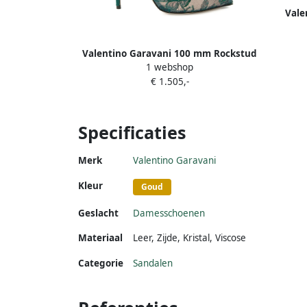
Vale
heels 
Valentino Garavani 100 mm Rockstud
1 webshop
pumps met kant Groen
€ 1.505,-
Specificaties
Merk
Valentino Garavani
Kleur
Goud
Geslacht
Damesschoenen
Materiaal
Leer
,
Zijde
,
Kristal
,
Viscose
Categorie
Sandalen