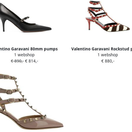
entino Garavani 80mm pumps
Valentino Garavani Rockstud
1 webshop
1 webshop
rfraaid met rockstud Zwart
Rood
€ 890,-
€ 814,-
€ 880,-