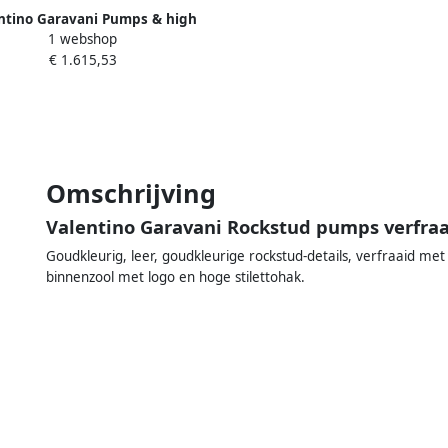
ntino Garavani Pumps & high
1 webshop
Ankle Strap Rockstud Pumps in
€ 1.615,53
beige
Omschrijving
Valentino Garavani Rockstud pumps verfraa
Goudkleurig, leer, goudkleurige rockstud-details, verfraaid met 
binnenzool met logo en hoge stilettohak.