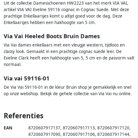
Uit de collectie Damesschoenen HW2223 van het merk VIA VAI,
artikel VIA VAI Eveline 59116 cognac in Cognac Suede. Met deze
prachtige Enkellaarsjes komt u altijd goed voor de dag. Deze
Enkellaarsjes hebben een hakhoogte van 5 cm.
Via Vai Heeled Boots Bruin Dames
Via Vai dames enkellaars met een vleugje western, tijdloos en
classy look. Gemaakt in een prachtige cognac suede leer. De
Eveline Clark heeft een hakhoogte van 5, 5 cm en de pasvorm valt
normaal.
Via vai 59116-01
De Via Vai 59116-01 in de kleur Bruin shop je gemakkelijk en snel
op onze webshop. Bekijk de gehele collectie van Via Vai nu online.
Referenties
EAN
8720607917137
,
8720607917113
,
8720607917120
,
8720607917090
,
8720607917106
,
8720607917144
,