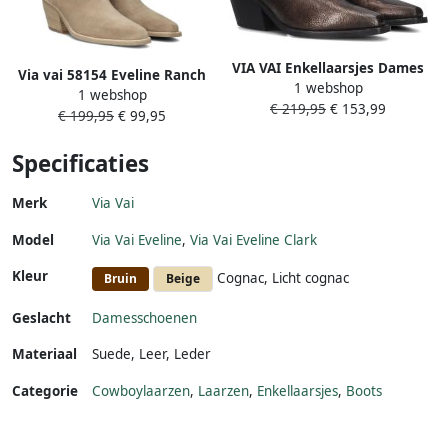
VIA VAI Enkellaarsjes Dames
Via vai 58154 Eveline Ranch
1 webshop
59116 Eveline Met Maat: 38
1 webshop
01-212 Beige Western boots
€ 219,95
€ 153,99
Materiaal: Leer Kleur: Brons
€ 199,95
€ 99,95
Specificaties
Merk
Via Vai
Model
Via Vai Eveline
,
Via Vai Eveline Clark
Kleur
Cognac, Licht cognac
Bruin
Beige
Geslacht
Damesschoenen
Materiaal
Suede
,
Leer
,
Leder
Categorie
Cowboylaarzen
,
Laarzen
,
Enkellaarsjes
,
Boots