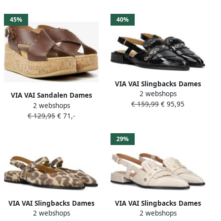
Beige
45%
40%
VIA VAI Slingbacks Dames
2 webshops
Jazz Tammi Maat: 40
VIA VAI Sandalen Dames
€ 159,99
€ 95,95
Materiaal: Lakleer Kleur:
2 webshops
Sissel Elaine Maat: 41
Zwart
€ 129,95
€ 71,-
Materiaal: Leer Kleur: Zand
29%
VIA VAI Slingbacks Dames
VIA VAI Slingbacks Dames
2 webshops
2 webshops
Jazz Valerie Maat: 42
Jazz Tammi Maat: 41