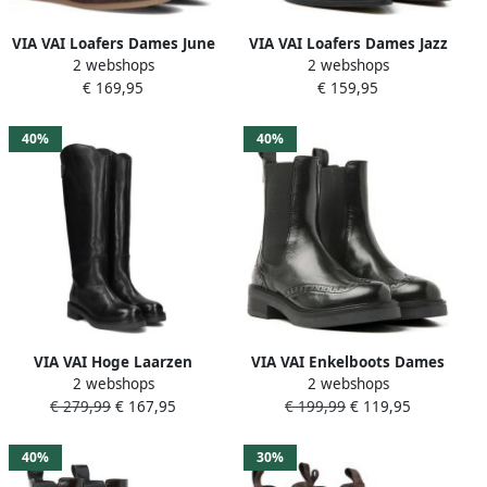
VIA VAI Loafers Dames June
VIA VAI Loafers Dames Jazz
2 webshops
2 webshops
Loua Maat: 39 Materiaal:
Emily Maat: 39 5 Materiaal:
€ 169,95
€ 159,95
Suède Kleur: Bruin
Suède Kleur: Bruin
40%
40%
VIA VAI Hoge Laarzen
VIA VAI Enkelboots Dames
2 webshops
2 webshops
Dames Lucia Rumi Maat: 39
Lucia Gina Maat: 37
€ 279,99
€ 167,95
€ 199,99
€ 119,95
Materiaal: Leer Kleur: Zwart
Materiaal: Leer Kleur: Zwart
40%
30%