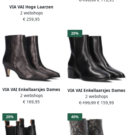
36 Materiaal: Textiel Kleur:
Grijs
VIA VAI Hoge Laarzen
2 webshops
Dames Lina Perri Maat: 37
€ 259,95
Materiaal: Suède Kleur:
Bruin
20%
VIA VAI Enkellaarsjes Dames
VIA VAI Enkellaarsjes Dames
2 webshops
Lina Jackson Maat: 38
2 webshops
Rose Baker Maat: 39
€ 169,95
Materiaal: Leer Kleur: Grijs
€ 199,99
€ 159,99
Materiaal: Leer Kleur: Zwart
20%
40%