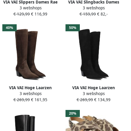
VIA VAI Slippers Dames Rae
VIA VAI Slingbacks Dames
3 webshops
3 webshops
Laila Maat: 37 Materiaal:
Jazz Tammi Maat: 41
€ 129,99
€ 116,99
€ 159,99
€ 82,-
Suède Kleur: Beige
Materiaal: Suède Kleur:
Beige
40%
50%
VIA VAI Hoge Laarzen
VIA VAI Hoge Laarzen
3 webshops
3 webshops
Dames Kate Elena Maat: 38
Dames Kate Elena Maat: 38
€ 269,99
€ 161,95
€ 269,99
€ 134,99
Materiaal: Suède Kleur:
Materiaal: Suède Kleur:
Bruin
Zwart
20%