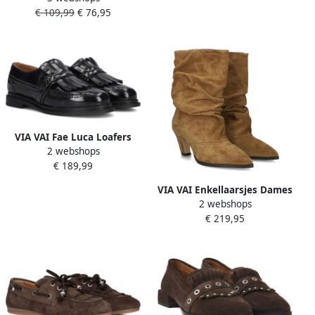
Beige
€ 109,99
€ 76,95
Materiaal: Leer Kleur: Grijs
VIA VAI Fae Luca Loafers
2 webshops
Dames Instappers Zwart
€ 189,99
VIA VAI Enkellaarsjes Dames
2 webshops
Elisa Palmer Maat: 40
€ 219,95
Materiaal: Suède Kleur:
Camel