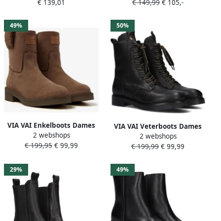
€ 139,01
€ 149,99
€ 105,-
Materiaal: Suède Kleur:
Materiaal: Leer Kleur: Beige
Beige
49%
50%
VIA VAI Enkelboots Dames
VIA VAI Veterboots Dames
2 webshops
Bellamy Yasmin Maat: 41
2 webshops
Juliette Abby Maat: 36
€ 199,95
€ 99,99
Materiaal: Suède Kleur:
€ 199,99
€ 99,99
Materiaal: Leer Kleur: Zwart
Bruin
29%
49%