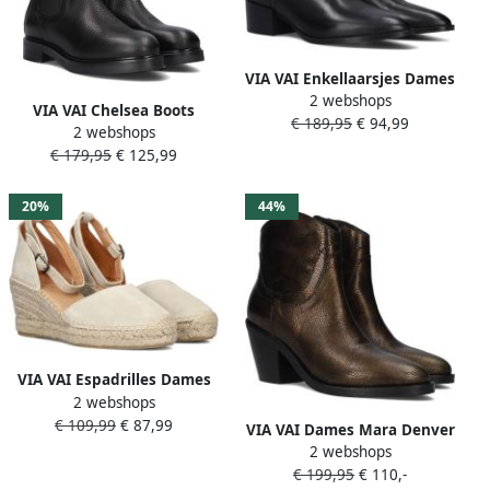
VIA VAI Enkellaarsjes Dames
2 webshops
Rose Baker Maat: 39
VIA VAI Chelsea Boots
€ 189,95
€ 94,99
Materiaal: Leer Kleur: Zwart
2 webshops
Dames Juliette Indy Maat:
€ 179,95
€ 125,99
40 Materiaal: Leer Kleur:
Zwart
20%
44%
VIA VAI Espadrilles Dames
2 webshops
Flora Braid Maat: 41
€ 109,99
€ 87,99
Materiaal: Leer Kleur: Beige
VIA VAI Dames Mara Denver
2 webshops
Maat: 37 Materiaal: Leer
€ 199,95
€ 110,-
Kleur: Brons