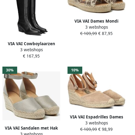
VIA VAI Dames Mondi
3 webshops
Isabella Maat: 41 Materiaal:
€ 109,99
€ 87,95
Suède Kleur: Beige
VIA VAI Cowboylaarzen
3 webshops
Dames Do Ashley Maat: 38
€ 167,95
Materiaal: Leer Kleur: Zwart
30%
10%
VIA VAI Espadrilles Dames
3 webshops
Flora Braid Maat: 40
VIA VAI Sandalen met Hak
€ 109,99
€ 98,99
Materiaal: Suède Kleur:
3 webshops
Dames Flora Braid Maat: 36