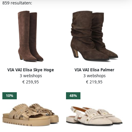
859 resultaten:
VIA VAI Elisa Skye Hoge
VIA VAI Elisa Palmer
3 webshops
3 webshops
Laarzen Dames Suède Bruin
Enkellaarsjes Dames Suède
€ 259,95
€ 219,95
Bruin
10%
48%