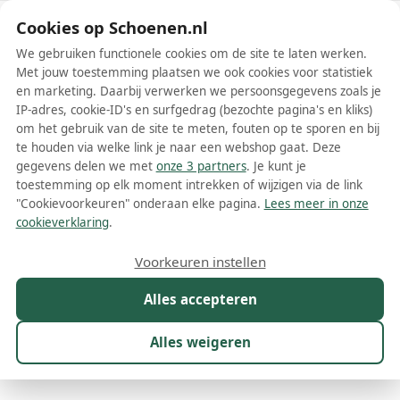
Schoenen.nl
Cookies op Schoenen.nl
We gebruiken functionele cookies om de site te laten werken.
Met jouw toestemming plaatsen we ook cookies voor statistiek
en marketing. Daarbij verwerken we persoonsgegevens zoals je
IP-adres, cookie-ID's en surfgedrag (bezochte pagina's en kliks)
om het gebruik van de site te meten, fouten op te sporen en bij
Wis filters
Alle filters
te houden via welke link je naar een webshop gaat. Deze
gegevens delen we met
onze 3 partners
. Je kunt je
Via Vai schoenen
toestemming op elk moment intrekken of wijzigen via de link
"Cookievoorkeuren" onderaan elke pagina.
Lees meer in onze
Als je op zoek bent naar stijlvolle en kwalitatieve schoenen die
cookieverklaring
.
perfect passen bij jouw persoonlijke stijl en outfit, dan zijn Via Vai
schoenen een uitstekende keuze. Via Vai is een Nederlands
Meer lezen
Voorkeuren instellen
schoenenmerk dat zich richt op moderne, modieuze en elegante
damesschoenen. Met het brede assortiment aan enkellaarsjes,
Alles accepteren
Ballerinas
Boots
Enkellaarsjes
Espadrilles
Instappers
sneakers, loafers, pumps en meer, is er altijd een perfect paar Via
Vai schoenen voor iedere gelegenheid.
Alles weigeren
Maat
Merk
1
Model
Kleur
Prijs
Ges