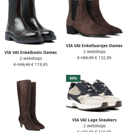
VIA VAI Enkellaarsjes Dames
2 webshops
Rose Andrew Maat: 40
VIA VAI Enkelboots Dames
€ 189,99
€ 132,99
Materiaal: Suède Kleur:
2 webshops
Lucia Gina Maat: 36
Bruin
€ 199,99
€ 119,95
Materiaal: Leer Kleur: Bruin
40%
VIA VAI Lage Sneakers
2 webshops
Dames Danae Vicky Maat:
€ 199,95
€ 119,95