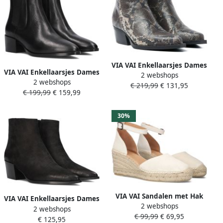
VIA VAI Enkellaarsjes Dames
VIA VAI Enkellaarsjes Dames
2 webshops
Do Cassidy Maat: 38
2 webshops
Rose Andrew Maat: 36
€ 219,99
€ 131,95
Materiaal: Leer Kleur: Bruin
€ 199,99
€ 159,99
Materiaal: Leer Kleur: Zwart
30%
VIA VAI Sandalen met Hak
VIA VAI Enkellaarsjes Dames
2 webshops
Dames Flora Braid Maat: 39
2 webshops
Kate Malina Maat: 38
€ 99,99
€ 69,95
Materiaal: Suède Kleur:
€ 125,95
Materiaal: Leer Kleur: Zwart