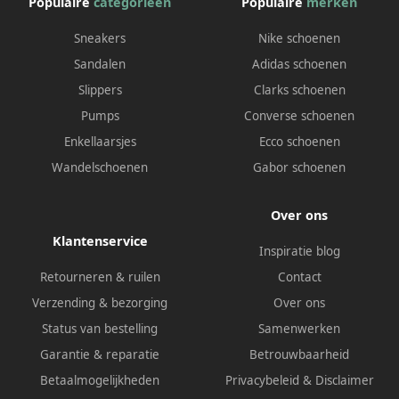
Populaire
categorieën
Populaire
merken
Sneakers
Nike schoenen
Sandalen
Adidas schoenen
Slippers
Clarks schoenen
Pumps
Converse schoenen
Enkellaarsjes
Ecco schoenen
Wandelschoenen
Gabor schoenen
Over ons
Klantenservice
Inspiratie blog
Retourneren & ruilen
Contact
Verzending & bezorging
Over ons
Status van bestelling
Samenwerken
Garantie & reparatie
Betrouwbaarheid
Betaalmogelijkheden
Privacybeleid
&
Disclaimer