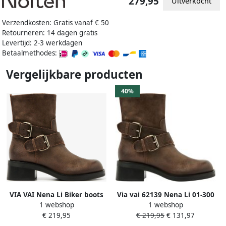
279,95
Uitverkocht
Verzendkosten: Gratis vanaf € 50
Retourneren: 14 dagen gratis
Levertijd: 2-3 werkdagen
Betaalmethodes:
Vergelijkbare producten
40%
VIA VAI Nena Li Biker boots
Via vai 62139 Nena Li 01-300
1 webshop
1 webshop
dames
Rusty Brown
€ 219,95
€ 219,95
€ 131,97