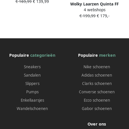
€ 169,99
€ 139,99
Wolky Laarzen Quinta FF
4 webshops
0247510 000 Dames
€ 199,99
€ 179,-
Veterschoenen Zwart
Populaire
categorieën
Populaire
merken
Sneakers
Nike schoenen
Sandalen
Adidas schoenen
Slippers
Clarks schoenen
Pumps
Converse schoenen
Enkellaarsjes
Ecco schoenen
Wandelschoenen
Gabor schoenen
Over ons