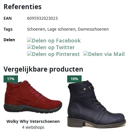
Referenties
EAN
6095932023023
Tags
Schoenen, Lage schoenen, Damesschoenen
Delen
Vergelijkbare producten
17%
10%
Wolky Why Veterschoenen
4 webshops
Hoog Rood