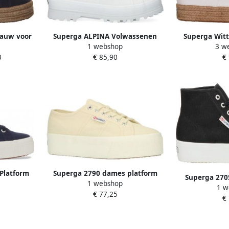
lauw voor
Superga ALPINA Volwassenen
Superga Witt
1 webshop
3 w
 37
Half-hoge schoenen Kleur: Wit
Lente Zomer 
0
€ 85,90
€
beige
Platform
Superga 2790 dames platform
Superga 2705
1 webshop
sneaker Beige
1 w
sneak
€ 77,25
€