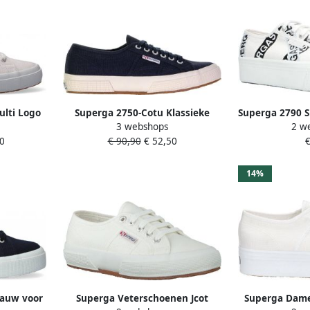
ulti Logo
Superga 2750-Cotu Klassieke
Superga 2790 S
3 webshops
2 w
Wit
Sneakers Controlepunt.
Letters Fash
0
€ 90,90
€ 52,50
€
Streetwear Volwassen
14%
lauw voor
Superga Veterschoenen Jcot
Superga Dame