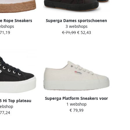
e Rope Sneakers
Superga Dames sportschoenen
ebshops
3 webshops
2024 White Dames
2750 Cotu Classique Zwart
 71,19
€ 71,99
€ 52,43
Dames
Superga Platform Sneakers voor
 Hi Top plateau
1 webshop
modebewuste vrouwen White
ebshop
ers zwart
€ 79,99
Dames
 77,24