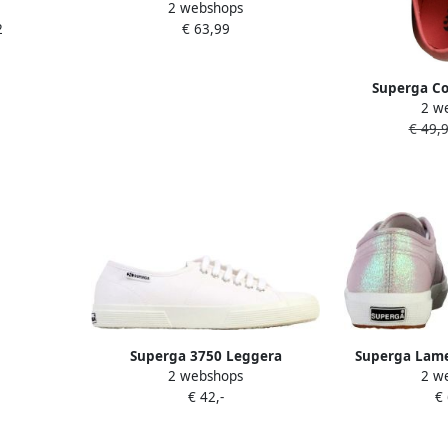
2 webshops
a
COTTON STRIPES
2
€ 63,99
Superga Co
2 w
sneakers met 
€ 49,
ki
Superga 3750 Leggera
Superga Lame
2 webshops
2 w
Veterschoenen Laag Sneakers
met
€ 42,-
€