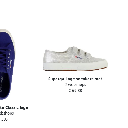
Superga Lage sneakers met
2 webshops
klittenbandriempjes van Lame
€ 69,30
u Classic lage
ebshops
 met veters
 39,-