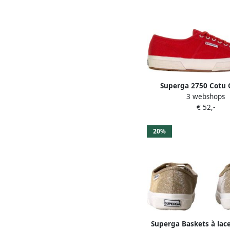
Superga 2750 Cotu C
3 webshops
Sportschoenen r
€ 52,-
20%
Superga Baskets à lace