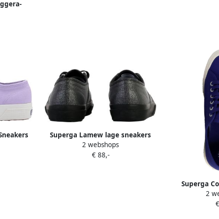
ggera-
ters
 Sneakers
Superga Lamew lage sneakers
2 webshops
ple Dames
met veters
€ 88,-
Superga Cot
2 w
sneakers
€