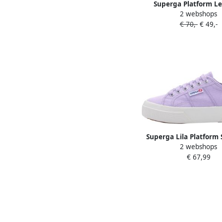
Superga Platform Le
2 webshops
sneakers met ve
€ 70,-
€ 49,-
Superga Lila Platform
2 webshops
Lente Zomer 2024 Pur
€ 67,99