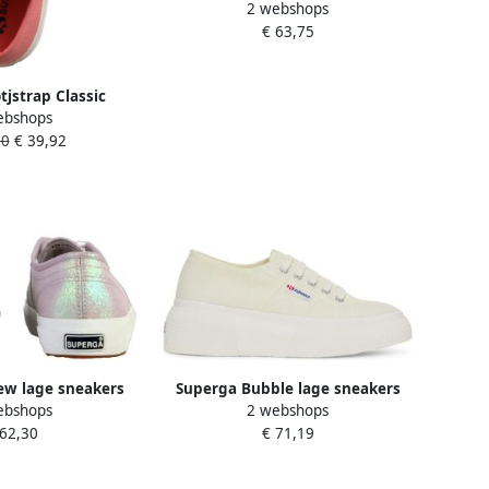
2 webshops
classique 2750-Cotu
€ 63,75
tjstrap Classic
ebshops
klittenband voor
90
€ 39,92
nderen
w lage sneakers
Superga Bubble lage sneakers
ebshops
2 webshops
 veters
met veters
 62,30
€ 71,19