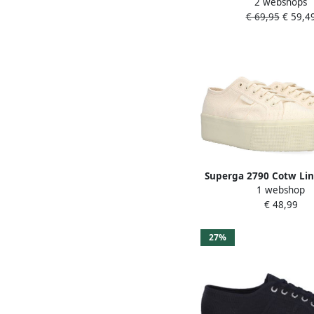
2 webshops
Dames 2730 Co
€ 69,95
€ 59,4
Superga 2790 Cotw Li
1 webshop
Down Lage sneaker
€ 48,99
Beige
27%