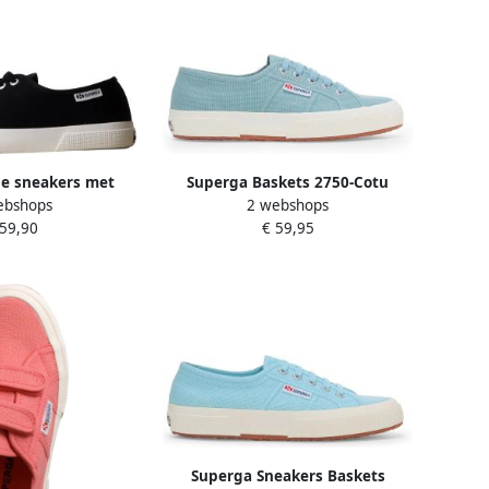
e sneakers met
Superga Baskets 2750-Cotu
ebshops
2 webshops
750 Leggera
Classic
 59,90
€ 59,95
Superga Sneakers Baskets