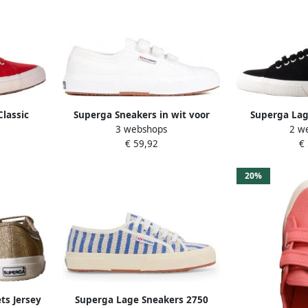
lassic
Superga Sneakers in wit voor
Superga Lag
3 webshops
2 w
ood
grootte: 41
veters 3
€ 59,92
€
20%
ts Jersey
Superga Lage Sneakers 2750