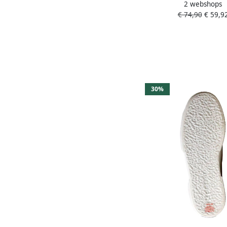
2 webshops
Lame Legger
€ 74,90
€ 59,9
30%