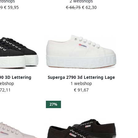
ebshops
2 webshops
inea UpEn doen
Half-hoge schoenen Kleur: Zwart
99
€ 59,95
€ 66,75
€ 62,30
e Dames
0 3D Lettering
Superga 2790 3d Lettering Lage
ebshop
1 webshop
ers Fashion Wear
sneakers Wit
 72,11
€ 91,67
ouwen
27%