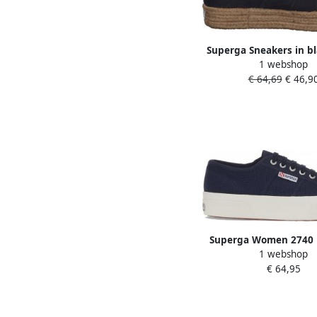
Superga Sneakers in b
1 webshop
Dames grootte:
€ 64,69
€ 46,9
Superga Women 2740 
1 webshop
Navy Favorio
€ 64,95