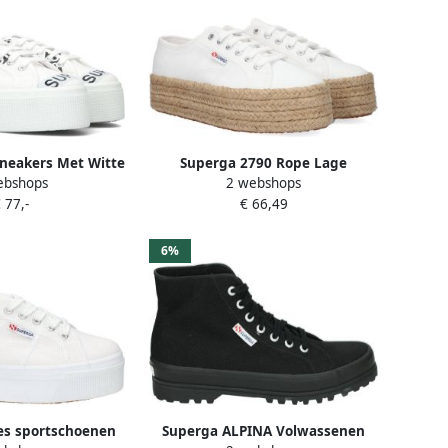
neakers Met Witte
Superga 2790 Rope Lage
ebshops
2 webshops
ion Wear Vrouwen
sneakers Dames Wit
 77,-
€ 66,49
6%
s sportschoenen
Superga ALPINA Volwassenen