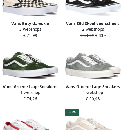
Vans Buty damskie
Vans Old Skool voorschools
2 webshops
2 webshops
sneakersy UA Classic Slip
Schoenen Black Leer Textil 5
€ 71,99
€ 54,99
€ 33,-
On Platform V18Ebww
Foot Locker
Beige Dames
Vans Groene Lage Sneakers
Vans Groene Lage Sneakers
1 webshop
1 webshop
Ua Old Skool Men
Ua Old Skool
€ 74,26
€ 90,43
30%