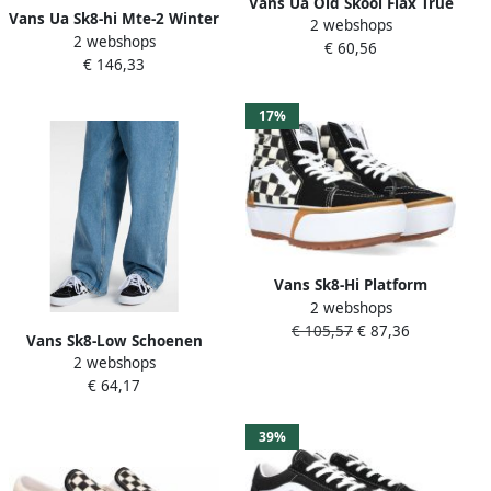
Vans Ua Old Skool Flax True
Vans Ua Sk8-hi Mte-2 Winter
2 webshops
White Schoenmaat 46
2 webshops
schoenen black black maat:
€ 60,56
Sneakers VN0A5KRFAVL1
€ 146,33
44.5 beschikbare maaten:41
42.5 43 44.5 45 46 47
17%
Vans Sk8-Hi Platform
2 webshops
herensneakers van leer
€ 105,57
€ 87,36
zwart (VN0A4BTWVLV1)
Vans Sk8-Low Schoenen
2 webshops
Black Leer Textil 5 Foot
€ 64,17
Locker
39%