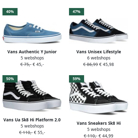
maaten:41 42 43 44.5 45 46
beschikbare maaten:35 36
42.5
37 38.5 39 36.5
40%
47%
Vans Authentic Y Junior
Vans Unisex Lifestyle
5 webshops
6 webshops
Sneakers Donkerblauw
Classic FTW Sneaker Ua Old
€ 75,-
€ 45,-
€ 86,99
€ 45,98
Kinderschoenen
Skool Navy
VN000EE3NVY1
50%
59%
Vans Ua Sk8 Hi Platform 2.0
Vans Sneakers Sk8 Hi
5 webshops
Womens Black True White
5 webshops
Platform 2 Zwart Veters
€ 110,-
€ 55,-
Schoenmaat 36 1 2 Sneakers
€ 110,-
€ 44,99
Normaal Canvas Rubber