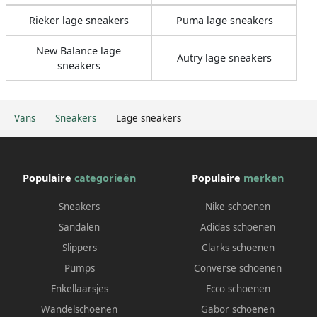
Rieker lage sneakers
Puma lage sneakers
New Balance lage
Autry lage sneakers
sneakers
Vans
Sneakers
Lage sneakers
Populaire
categorieën
Populaire
merken
Sneakers
Nike schoenen
Sandalen
Adidas schoenen
Slippers
Clarks schoenen
Pumps
Converse schoenen
Enkellaarsjes
Ecco schoenen
Wandelschoenen
Gabor schoenen