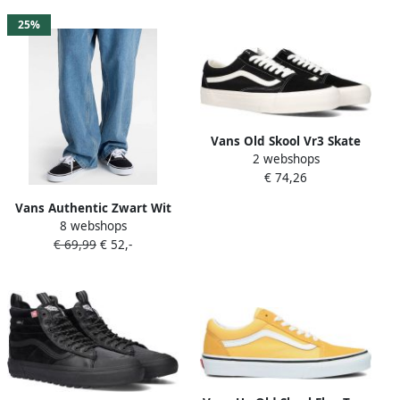
checkerboard wit
25%
Vans Old Skool Vr3 Skate
2 webshops
Schoenen black
€ 74,26
marshmallow maat: 47
beschikbare maaten:41 42.5
Vans Authentic Zwart Wit
43 44.5 45 46 47
8 webshops
en Sneaker VN000EE3BLK
€ 69,99
€ 52,-