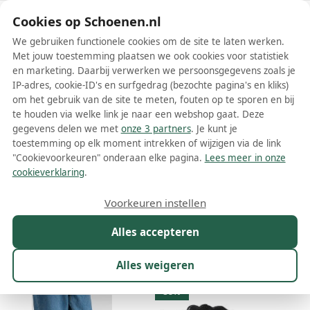
Schoenen.nl
Cookies op Schoenen.nl
We gebruiken functionele cookies om de site te laten werken.
Met jouw toestemming plaatsen we ook cookies voor statistiek
en marketing. Daarbij verwerken we persoonsgegevens zoals je
IP-adres, cookie-ID's en surfgedrag (bezochte pagina's en kliks)
om het gebruik van de site te meten, fouten op te sporen en bij
Wis filters
Alle filters
te houden via welke link je naar een webshop gaat. Deze
gegevens delen we met
onze 3 partners
. Je kunt je
Vans lage sneakers
toestemming op elk moment intrekken of wijzigen via de link
"Cookievoorkeuren" onderaan elke pagina.
Lees meer in onze
Meer lezen
cookieverklaring
.
Chunky sneakers
Hoge sneakers
Lage sneakers
Voorkeuren instellen
Alles accepteren
Maat
Merk
1
Model
Kleur
Prijs
Ges
Alles weigeren
1.096 resultaten:
38%