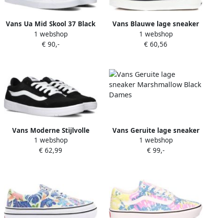
Vans Ua Mid Skool 37 Black
Vans Blauwe lage sneaker
1 webshop
1 webshop
True White Schoenmaat 40
met metalen oogjes Blue
€ 90,-
€ 60,56
1 2 Sneakers VN0A3TKF6BT1
Vans Moderne Stijlvolle
Vans Geruite lage sneaker
1 webshop
1 webshop
Sneakers voor nen Black
Marshmallow Black Dames
€ 62,99
€ 99,-