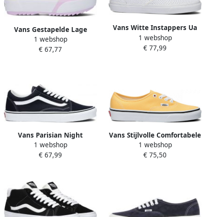
Vans Witte Instappers Ua
Vans Gestapelde Lage
1 webshop
Classic Slip on
1 webshop
Sneaker Pastel Wit
€ 77,99
€ 67,77
Multicolor Dames
Vans Parisian Night
Vans Stijlvolle Comfortabele
1 webshop
1 webshop
Sneakers Black
Sneakers voor Vrouwen
€ 67,99
€ 75,50
Yellow Dames