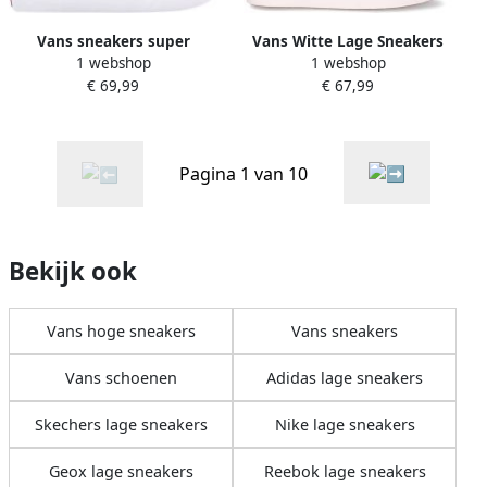
Vans sneakers super
Vans Witte Lage Sneakers
1 webshop
1 webshop
conficush vn0a4u1d4pz1
Ua Comfycush Old Skool
€ 69,99
€ 67,99
Blauw Dames
Women
Pagina 1 van 10
Bekijk ook
Vans hoge sneakers
Vans sneakers
Vans schoenen
Adidas lage sneakers
Skechers lage sneakers
Nike lage sneakers
Geox lage sneakers
Reebok lage sneakers