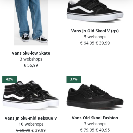
Vans Jn Old Skool V (gs)
5 webshops
Skate Schoenen black true
€ 64,95
€ 39,99
white maat: 36 beschikbare
maaten:35 36 38.5 39 36.5
Vans Sk8-low Skate
3 webshops
Schoenen black true white
€ 56,99
maat: 40.5 beschikbare
maaten:36.5 38 40.5
42%
37%
Vans Old Skool Fashion
Vans Jn Sk8-mid Reissue V
3 webshops
10 webshops
sneakers Schoenen black
(gs) Skate Schoenen black
€ 79,95
€ 49,95
€ 69,99
€ 39,99
black maat: 41 beschikbare
true white maat: 38.5