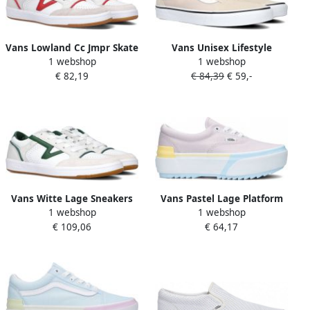
Vans Lowland Cc Jmpr Skate
Vans Unisex Lifestyle
1 webshop
1 webshop
Schoenen court red white
Classic FTW Sneaker Old
€ 82,19
€ 84,39
€ 59,-
maat: 42 beschikbare
Skool Color Theory French
maaten:42
Oak
Vans Witte Lage Sneakers
Vans Pastel Lage Platform
1 webshop
1 webshop
Ua Lowland Cc Dames
Sneaker Multicolor Dames
€ 109,06
€ 64,17