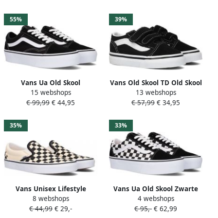
VN0A3TKN6BT
Ade d Effen Hoge sneakers
55%
39%
Vans Ua Old Skool
Vans Old Skool TD Old Skool
15 webshops
13 webshops
Stackform Skate Schoenen
V sneakers zwart wit
€ 99,99
€ 44,95
€ 57,99
€ 34,95
suede canvas black true
Canvas Meerkleurig 37
white maat: 40.5
beschikbare maaten:40.5 41
35%
33%
Vans Unisex Lifestyle
Vans Ua Old Skool Zwarte
8 webshops
4 webshops
Classic FTW-sneaker Ua
Hoge Sneaker
€ 44,99
€ 29,-
€ 95,-
€ 62,99
Classic Slip-On zwart-wit