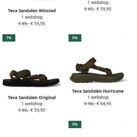
1 webshop
1017419-CRWN Blauw
€ 65,-
€ 59,95
Teva Sandalen Winsted
1 webshop
1017419-BLK Zwart
€ 65,-
€ 59,95
7%
5%
Teva Sandalen Hurricane
1 webshop
XL73 1173670-DOL Donker
Teva Sandalen Original
€ 90,-
€ 84,95
1 webshop
Groen
Universal 1004006-DOL Olijf
€ 65,-
€ 59,95
groen
5%