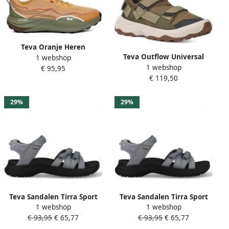
Teva Oranje Heren
Teva Outflow Universal
1 webshop
Wandelsneaker Orange
1 webshop
Sneakers Dark Olive Heren
€ 95,95
Heren
€ 119,50
29%
29%
Teva Sandalen Tirra Sport
Teva Sandalen Tirra Sport
1 webshop
1 webshop
1173720-TDW Grijs
1173720-TDW Grijs
€ 93,95
€ 65,77
€ 93,95
€ 65,77