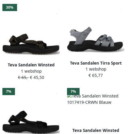
30%
Teva Sandalen Tirra Sport
Teva Sandalen Winsted
1 webshop
1173720-TDW Grijs
1 webshop
Bamboo 1017419-BDOL
€ 65,77
€ 65,-
€ 45,50
Donkergroen
7%
7%
Teva Sandalen Winsted