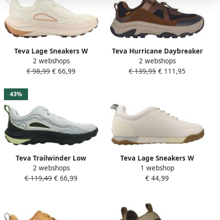
Teva Lage Sneakers W
Teva Hurricane Daybreaker
2 webshops
2 webshops
Trailwinder L
heren sneaker Bruin
€ 98,99
€ 66,99
€ 139,95
€ 111,95
43%
Teva Trailwinder Low
Teva Lage Sneakers W
2 webshops
1 webshop
Wandelschoenen Grijs Man
Wyldland
€ 119,49
€ 66,99
€ 44,99