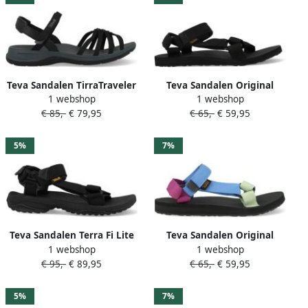
Teva Sandalen TirraTraveler
Teva Sandalen Original
1 webshop
1 webshop
1166130-BLK Zwart
Universal 1004010-BLK
€ 85,-
€ 79,95
€ 65,-
€ 59,95
Zwart
5%
7%
Teva Sandalen Terra Fi Lite
Teva Sandalen Original
1 webshop
1 webshop
1001473 BLK Zwart
Universal 1003987-GWM
€ 95,-
€ 89,95
€ 65,-
€ 59,95
Multicolor
5%
7%