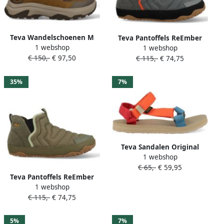
Teva Wandelschoenen M
Teva Pantoffels ReEmber
1 webshop
Hurricane Daybreaker Mid
1 webshop
Terrain Mid 1140294-SSGM
€ 150,-
€ 97,50
RP 1172972-BRNS Bruin
€ 115,-
€ 74,75
Grijs
35%
7%
Teva Sandalen Original
1 webshop
Universal Haze 1003987-
€ 65,-
€ 59,95
HZM Multicolor
Teva Pantoffels ReEmber
1 webshop
Terrain Mid 1140212-BTOL
€ 115,-
€ 74,75
Groen
5%
7%