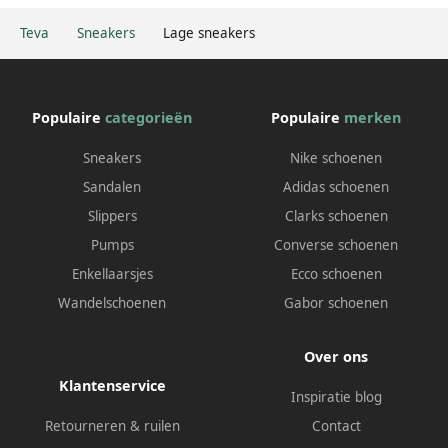
Teva
Sneakers
Lage sneakers
Populaire
categorieën
Populaire
merken
Sneakers
Nike schoenen
Sandalen
Adidas schoenen
Slippers
Clarks schoenen
Pumps
Converse schoenen
Enkellaarsjes
Ecco schoenen
Wandelschoenen
Gabor schoenen
Over ons
Klantenservice
Inspiratie blog
Retourneren & ruilen
Contact