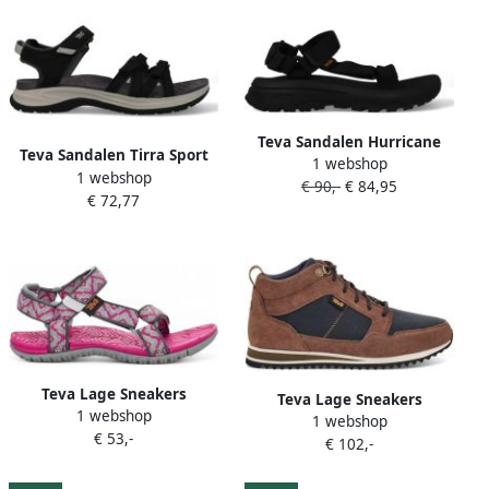
Teva Sandalen Hurricane
Teva Sandalen Tirra Sport
1 webshop
XL73 1173670-BLK Zwart
1 webshop
1177511-BLK Zwart
€ 90,-
€ 84,95
€ 72,77
Teva Lage Sneakers
Teva Lage Sneakers
1 webshop
1019535CBFHR
1 webshop
1120162BNNV
€ 53,-
€ 102,-