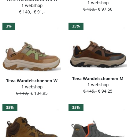
1 webshop
Hurricane Daybreaker Mid
1 webshop
Hurricane Daybreaker RP
€ 150,-
€ 97,50
RP 1172972-BRNS Bruin
€ 140,-
€ 91,-
1172970-HNS Bruin
3%
35%
Teva Wandelschoenen M
Teva Wandelschoenen W
1 webshop
Hurricane Daybreaker RP
1 webshop
Hurricane Daybreaker RP
€ 145,-
€ 94,25
1172950-PNTM Bruin
€ 140,-
€ 134,95
1172970-HNS Bruin
35%
35%