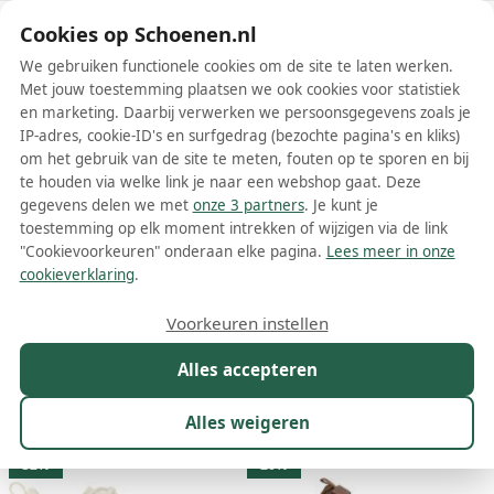
Schoenen.nl
Cookies op Schoenen.nl
We gebruiken functionele cookies om de site te laten werken.
Met jouw toestemming plaatsen we ook cookies voor statistiek
en marketing. Daarbij verwerken we persoonsgegevens zoals je
IP-adres, cookie-ID's en surfgedrag (bezochte pagina's en kliks)
om het gebruik van de site te meten, fouten op te sporen en bij
Wis filters
Alle filters
te houden via welke link je naar een webshop gaat. Deze
gegevens delen we met
onze 3 partners
. Je kunt je
Teva lage sneakers
toestemming op elk moment intrekken of wijzigen via de link
"Cookievoorkeuren" onderaan elke pagina.
Lees meer in onze
Meer lezen
cookieverklaring
.
Hoge sneakers
Lage sneakers
Voorkeuren instellen
Alles accepteren
Maat
Merk
1
Kleur
Prijs
Geslacht
M
Alles weigeren
73 resultaten:
32%
20%