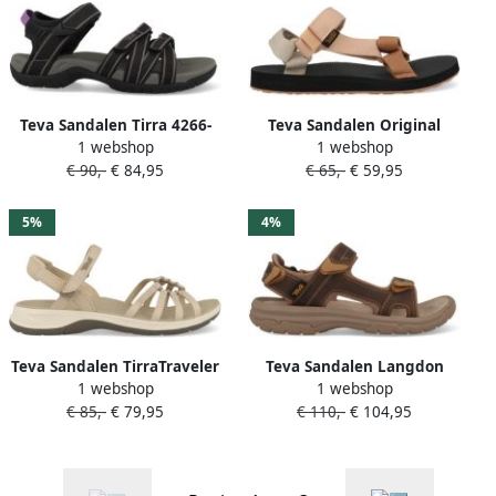
Teva Sandalen Tirra 4266-
Teva Sandalen Original
1 webshop
1 webshop
BKGY Zwart Grijs
Universal Haze 1003987-
€ 90,-
€ 84,95
€ 65,-
€ 59,95
MSRM Beige Bruin Roze
5%
4%
Teva Sandalen TirraTraveler
Teva Sandalen Langdon
1 webshop
1 webshop
1166130-WPPP Wit
1015149-HYBR Bruin
€ 85,-
€ 79,95
€ 110,-
€ 104,95