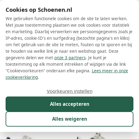
Schoenen.nl
Cookies op Schoenen.nl
We gebruiken functionele cookies om de site te laten werken.
Met jouw toestemming plaatsen we ook cookies voor statistiek
en marketing. Daarbij verwerken we persoonsgegevens zoals je
IP-adres, cookie-ID's en surfgedrag (bezochte pagina's en kliks)
om het gebruik van de site te meten, fouten op te sporen en bij
Wis filters
Alle filters
te houden via welke link je naar een webshop gaat. Deze
gegevens delen we met
onze 3 partners
. Je kunt je
Witte Valsport 1920 schoenen
toestemming op elk moment intrekken of wijzigen via de link
"Cookievoorkeuren" onderaan elke pagina.
Lees meer in onze
Meer lezen
cookieverklaring
.
Platte schoenen
Sneakers
Voorkeuren instellen
Alles accepteren
Maat
Merk
1
Kleur
1
Prijs
Geslacht
Alles weigeren
53 resultaten: