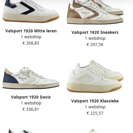
Valsport 1920 Witte leren
Valsport 1920 Sneakers
1 webshop
unisex sneakers met
1 webshop
€ 268,83
ambacht
€ 297,58
Valsport 1920 Davis
Valsport 1920 Klassieke
1 webshop
Heritage Sneaker
1 webshop
Bianca Leren Sneakers
€ 336,81
€ 225,57