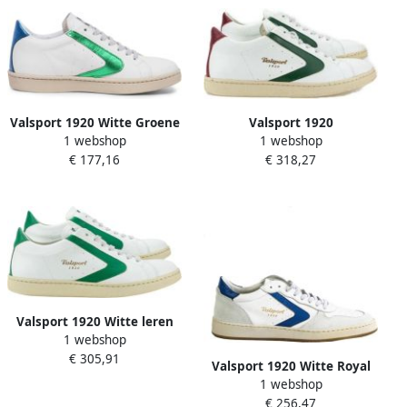
Valsport 1920 Witte Groene
Valsport 1920
1 webshop
1 webshop
Tourna t Mix Schoenen
Handgemaakte Vintage
€ 177,16
€ 318,27
Leren Sneakers Tourna t
Mix
Valsport 1920 Witte leren
1 webshop
herensneaker Toernooi
€ 305,91
model
Valsport 1920 Witte Royal
1 webshop
leren sneakers
€ 256,47