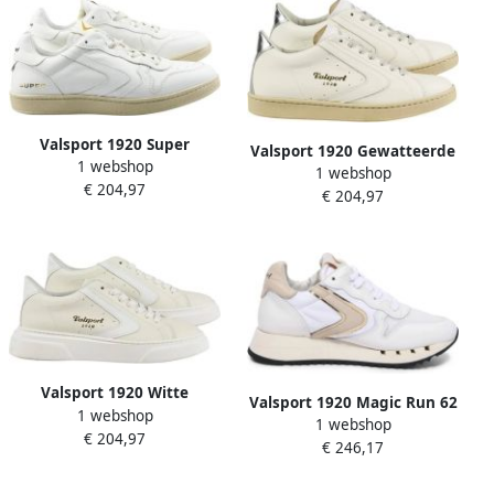
Valsport 1920 Super
Valsport 1920 Gewatteerde
1 webshop
Sneaker
1 webshop
Tong Bianco Argento
€ 204,97
€ 204,97
Sneakers
Valsport 1920 Witte
Valsport 1920 Magic Run 62
1 webshop
Toernooischoenen
1 webshop
Sneakers
€ 204,97
€ 246,17