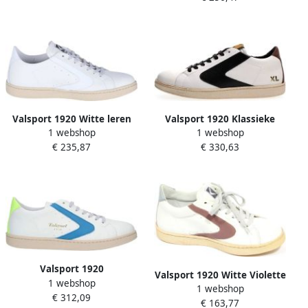
Valsport 1920 Witte leren
Valsport 1920 Klassieke
1 webshop
1 webshop
sneakers met
Leren Sneaker Wit Heren
€ 235,87
€ 330,63
boemerangdetail
Valsport 1920
Valsport 1920 Witte Violette
1 webshop
Handgemaakte witte leren
1 webshop
Leren Toernooischoenen
€ 312,09
vintage sneakers
€ 163,77