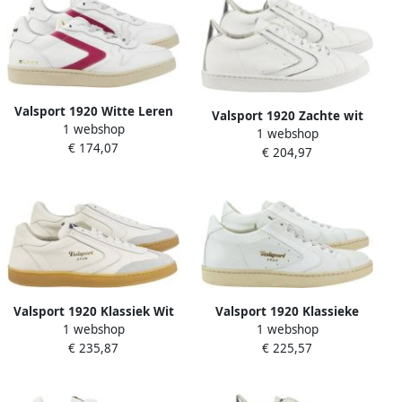
Valsport 1920 Witte Leren
Valsport 1920 Zachte wit
1 webshop
Sneakers
1 webshop
gelamineerde zilveren
€ 174,07
€ 204,97
toernooischoenen
Valsport 1920 Klassiek Wit
Valsport 1920 Klassieke
1 webshop
1 webshop
Sneakers
witte toernooischoenen
€ 235,87
€ 225,57