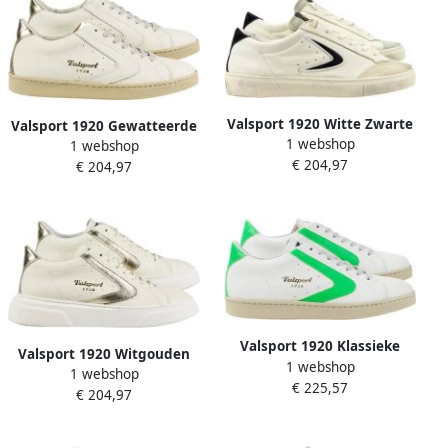
Valsport 1920 Witte Zwarte
Valsport 1920 Gewatteerde
1 webshop
Goofy Sneakers
1 webshop
Tong Bianco Oro Sneakers
€ 204,97
€ 204,97
Valsport 1920 Klassieke
Valsport 1920 Witgouden
1 webshop
Leren Groene
1 webshop
Toernooischoenen
€ 225,57
Toernooischoenen
€ 204,97