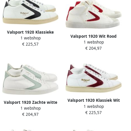
Valsport 1920 Klassieke
Valsport 1920 Wit Rood
1 webshop
Witte Zwarte
1 webshop
Regular Mid Sneakers
€ 225,57
Toernooischoenen
€ 204,97
Valsport 1920 Klassiek Wit
Valsport 1920 Zachte witte
1 webshop
Bordeaux Toernooi
1 webshop
anijs toernooischoenen
€ 225,57
Schoenen
€ 204,97