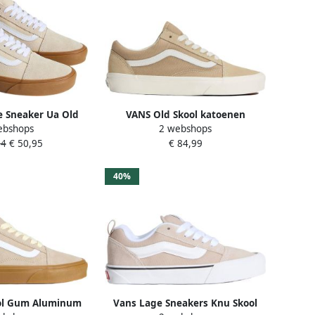
e Sneaker Ua Old
VANS Old Skool katoenen
ebshops
2 webshops
H VN2LH Oatmeal
sneakers zand wit
84
€ 50,95
€ 84,99
Gum
40%
ol Gum Aluminum
Vans Lage Sneakers Knu Skool