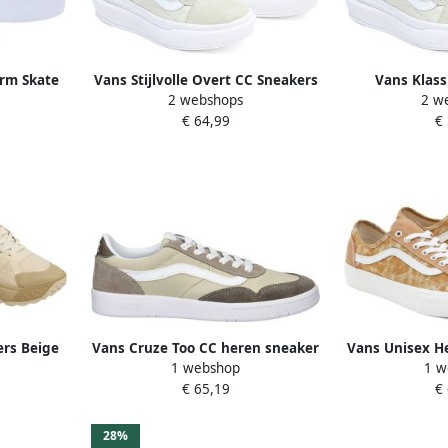
orm Skate
Vans Stijlvolle Overt CC Sneakers
Vans Klass
2 webshops
2 w
w maat:
Multicolor
Sneak
€ 64,99
€
n:36.5 37
1
ers Beige
Vans Cruze Too CC heren sneaker
Vans Unisex He
1 webshop
1 w
Beige multi
surf FTW Sneak
5
€ 65,19
€
Vr3 Sf
28%