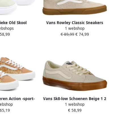
ieke Old Skool
Vans Rowley Classic Sneakers
ebshops
1 webshop
ers Beige
Laag Beige
 58,99
€ 89,99
€ 74,99
ren Action -sport-
Vans Sk8-low Schoenen Beige 1 2
ebshop
1 webshop
er Style 36 Decon
Man
 65,19
€ 58,99
 Sunshine