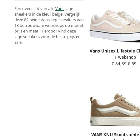
Een overzicht van alle
Vans
lage
sneakers in de kleur beige. Vergelijk
deze 82 beige Vans lage sneakers van
13 betrouwbare webshops op model,
prijs en maat. Hierdoor vind deze
lage sneakers voor de beste prijs en
sale.
Vans Unisex Lifestyle C
1 webshop
Sneaker Old Skool Col
€ 84,39
€ 59,-
French Oak
VANS KNU Skool suède