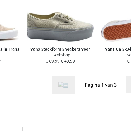
s in Frans
Vans Stackform Sneakers voor
Vans Ua Sk8-
1 webshop
1 w
conische
stijlvolle Beige
Schoenen 
7
€ 69,99
€ 49,99
€
 Unisex
marshmall
ntie
beschikbar
Pagina 1 van 3