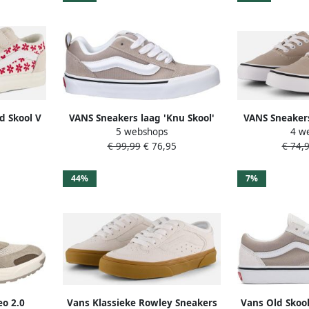
d Skool V
VANS Sneakers laag 'Knu Skool'
VANS Sneakers
5 webshops
4 w
ING RED
brokaat wit
cap
€ 99,99
€ 76,95
€ 74,
44%
7%
o 2.0
Vans Klassieke Rowley Sneakers
Vans Old Skool