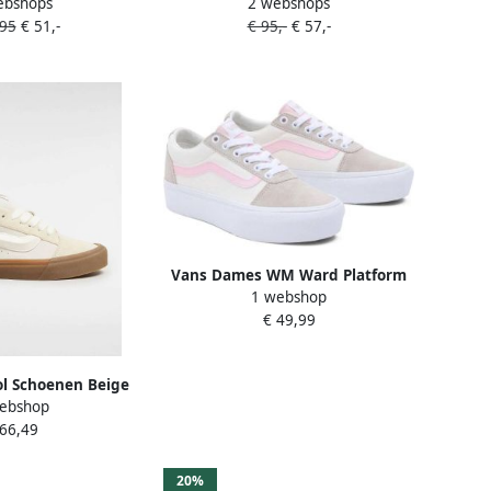
ebshops
2 webshops
e Unisex
COLOR THEORY MUSHROOM
,95
€ 51,-
€ 95,-
€ 57,-
Vans Dames WM Ward Platform
1 webshop
Color Block Beige
€ 49,99
l Schoenen Beige
ebshop
uède Foot Locker
 66,49
20%