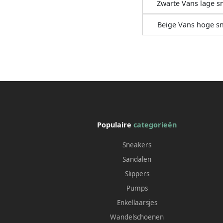
Zwarte Vans lage s
Beige Vans hoge s
Populaire
categorieën
Sneakers
Sandalen
Slippers
Pumps
Enkellaarsjes
Wandelschoenen