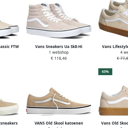
lassic FTW
Vans Sneakers Ua Sk8-Hi
Vans Lifestyl
1 webshop
4 w
or Theory
Kleurentheorie Fashion Wear
Skool 000D3
€ 118,46
€ 77,
Volwassen
43%
 sneakers
VANS Old Skool katoenen
Vans Old Sko