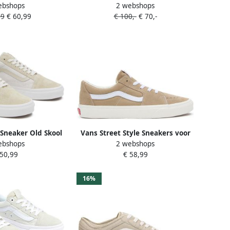
ebshops
2 webshops
beige Suede
99
€ 60,99
€ 100,-
€ 70,-
 Sneaker Old Skool
Vans Street Style Sneakers voor
ebshops
2 webshops
A3 Castle Wall
nen Beige
 50,99
€ 58,99
16%