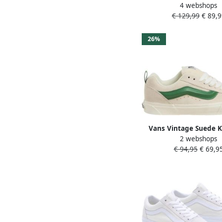
4 webshops
Sneakers Laag B
€ 129,99
€ 89,9
26%
Vans Vintage Suede K
2 webshops
Sneakers Multico
€ 94,95
€ 69,9