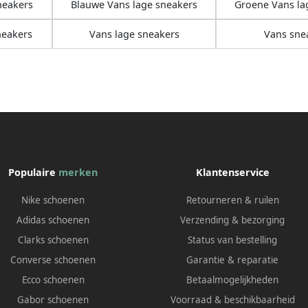
neakers
Blauwe Vans lage sneakers
Groene Vans la
neakers
Vans lage sneakers
Vans sne
Populaire
merken
Klantenservice
Nike schoenen
Retourneren & ruilen
Adidas schoenen
Verzending & bezorging
Clarks schoenen
Status van bestelling
Converse schoenen
Garantie & reparatie
Ecco schoenen
Betaalmogelijkheden
Gabor schoenen
Voorraad & beschikbaarheid