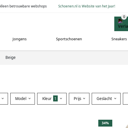
Alleen betrouwbare webshops
Schoenen.nl is Website van het Jaar!
Jongens
Sportschoenen
Sneakers
Beige
Model
Kleur
1
Prijs
Geslacht
34%