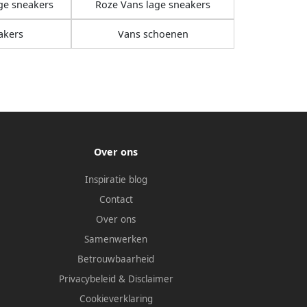
ge sneakers
Roze Vans lage sneakers
akers
Vans schoenen
Over ons
Inspiratie blog
Contact
Over ons
Samenwerken
Betrouwbaarheid
Privacybeleid
&
Disclaimer
Cookieverklaring