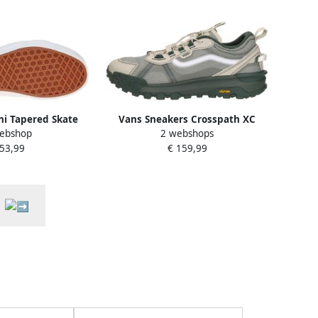
hi Tapered Skate
Vans Sneakers Crosspath XC
ebshop
2 webshops
suede canvas
 53,99
€ 159,99
ow maat: 42.5
e maaten:42.5