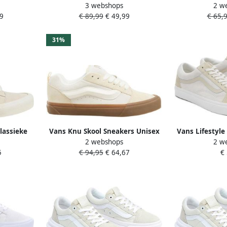
3 webshops
2 w
eige
voor Mannen White Heren
9
€ 89,99
€ 49,99
€ 65,
31%
lassieke
Vans Knu Skool Sneakers Unisex
Vans Lifestyle
2 webshops
2 w
lor
Marshmallow Light Gum Beige
000CR5 VN4
5
€ 94,95
€ 64,67
€
Suède VN0009QCDBS1 Unisex
Sneakers Marshmallow 35 Licht
Gewicht en Comfortabel