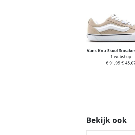
Vans Knu Skool Sneaker
1 webshop
Eiken Leer Beige EU I
€ 91,95
€ 45,0
Jaren '90 Stijl voor
Comfort en Elega
Bekijk ook