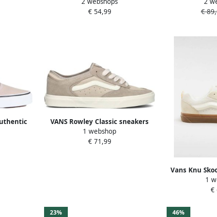
2 webshops
2 w
sneakers met panterprint beige
Sued
€ 54,99
€ 89
uthentic
VANS Rowley Classic sneakers
1 webshop
SHROOM
zand beige
€ 71,99
Vans Knu Skoo
1 w
Maat: 38.5 S
€
23%
46%