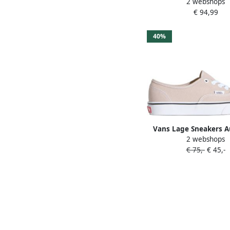
2 webshops
zand wit
€ 94,99
40%
Vans Lage Sneakers A
2 webshops
COLOR THEORY MU
€ 75,-
€ 45,-