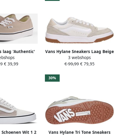
 laag 'Authentic'
Vans Hylane Sneakers Laag Beige
ebshops
3 webshops
puccino
99
€ 39,99
€ 99,99
€ 79,95
30%
 Schoenen Wit 1 2
Vans Hylane Tri Tone Sneakers