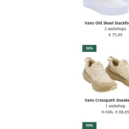
Vans Old Skool Stackf
2 webshops
Schoenen marshmallo
€ 75,99
36.5 beschikbare maate
38.5 39 40.5 4
36%
Vans Crosspath Sneak
1 webshop
€ 139,-
€ 88,6
50%