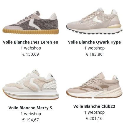
Voile Blanche Ines Leren en
Voile Blanche Qwark Hype
1 webshop
1 webshop
Suède Sneakers
Sneaker
€ 150,69
€ 183,86
Voile Blanche Club22
Voile Blanche Merry S.
1 webshop
Sneakers
1 webshop
Sneakers
€ 201,16
€ 194,67