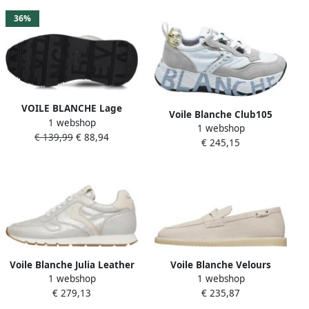
36%
VOILE BLANCHE Lage
Voile Blanche Club105
1 webshop
Sneakers Dames Qwark
1 webshop
Sneakers
€ 139,99
€ 88,94
Easy Maat: 36 Materiaal:
€ 245,15
Textiel Kleur: Grijs
Voile Blanche Julia Leather
Voile Blanche Velours
1 webshop
1 webshop
Sneakers
Loafers
€ 279,13
€ 235,87