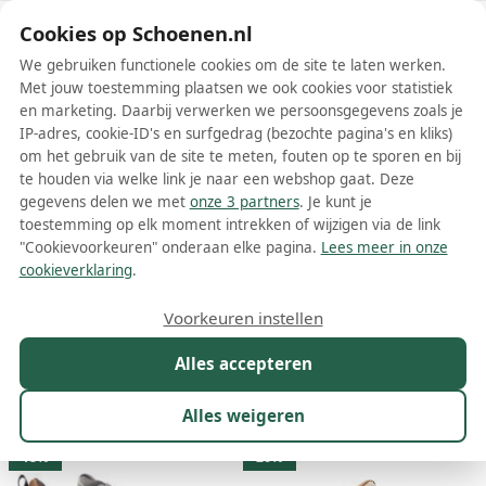
Schoenen.nl
Cookies op Schoenen.nl
We gebruiken functionele cookies om de site te laten werken.
Met jouw toestemming plaatsen we ook cookies voor statistiek
en marketing. Daarbij verwerken we persoonsgegevens zoals je
IP-adres, cookie-ID's en surfgedrag (bezochte pagina's en kliks)
om het gebruik van de site te meten, fouten op te sporen en bij
Wis filters
Alle filters
te houden via welke link je naar een webshop gaat. Deze
gegevens delen we met
onze 3 partners
. Je kunt je
Grijze Voile Blanche schoenen
toestemming op elk moment intrekken of wijzigen via de link
"Cookievoorkeuren" onderaan elke pagina.
Lees meer in onze
Meer lezen
cookieverklaring
.
Boots
Laarzen
Loafers
Sneakers
Veterschoenen
Voorkeuren instellen
Alles accepteren
Maat
Merk
1
Kleur
1
Prijs
Geslacht
Alles weigeren
68 resultaten:
18%
26%