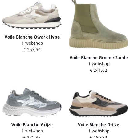
Voile Blanche Qwark Hype
1 webshop
Sneaker
€ 257,50
Voile Blanche Groene Suède
1 webshop
Enkellaars Sneaker Zool
€ 241,02
Voile Blanche Grijze
Voile Blanche Grijze
1 webshop
1 webshop
Sneakers Modern Design
Sneakers met Leren Details
€ 175,92
€ 196,94
Suede Nylon Mesh