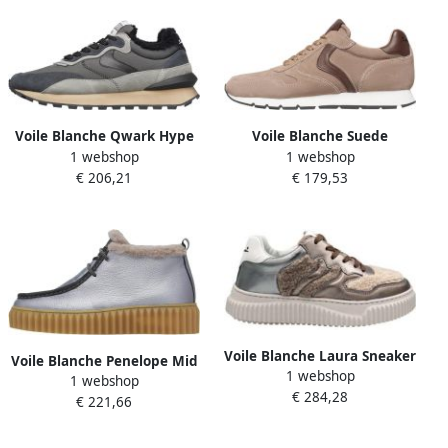
Voile Blanche Qwark Hype
Voile Blanche Suede
1 webshop
1 webshop
Fur Sneaker
Sneakers Julia
€ 206,21
€ 179,53
Voile Blanche Laura Sneaker
Voile Blanche Penelope Mid
1 webshop
1 webshop
Ankle Boot
€ 284,28
€ 221,66