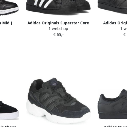
n Mid J
Adidas Originals Superstar Core
Adidas Origi
1 webshop
1 w
wit
Black Cloud White Core Black
Sneaker Bask
€ 65,-
€
Core Black Cloud White Core
chalk blac
Black
beschikbare