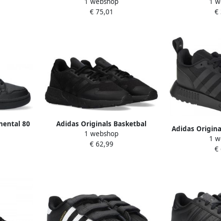
1 webshop
1 w
enen core
Schoenen Core Black Solar
Black Core 
€ 75,01
€
five maat:
Orange Silver Metallic Dames
ten:36 2 3
 1
nental 80
Adidas Originals Basketbal
Adidas Origin
1 webshop
llegiate
adidas ZX 1K Boost Zwart Heren
1 w
sneakers zw
€ 62,99
d
€
polyester 