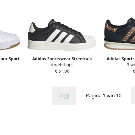
aur Sport
Adidas Sportswear Streettalk
Adidas Sports
4 webshops
3 w
akers 3.0
sneakers zwart wit offwhite
sneakers
€ 51,96
€
Pagina 1 van 10