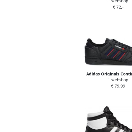
1 webshop
Sneaker Running Scho
€ 72,-
black ftwr white grey 
37 1 3 beschikbare maa
36 37 1 3 38 39
Adidas Originals Conti
1 webshop
Stripes Core Black Co
€ 79,99
Navy Vivid Re