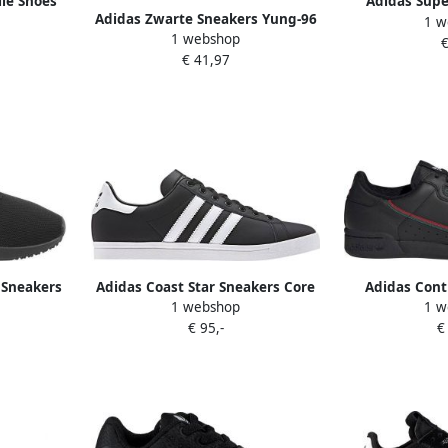
lle Shoes
Adidas Supe
Adidas Zwarte Sneakers Yung-96
1 w
te Cloud
sneakers Ler
1 webshop
C
€
k Cloud
€ 41,97
ite
 Sneakers
Adidas Coast Star Sneakers Core
Adidas Cont
1 webshop
1 w
Core Black
Black Ftwr White Core Black
sneakers Ler
€ 95,-
€