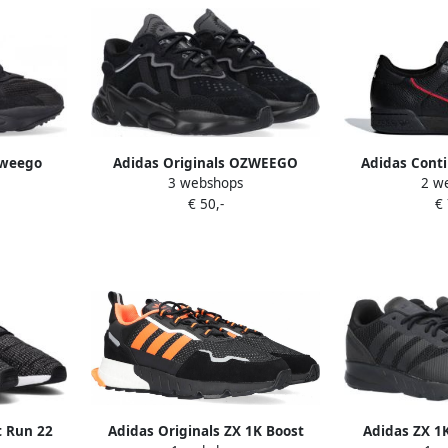
zweego
Adidas Originals OZWEEGO
Adidas Conti
3 webshops
2 w
esh Effen
sneakers zwart Mesh Effen 22
Sneakers Co
€ 50,-
€
Colleg
t Run 22
Adidas Originals ZX 1K Boost
Adidas ZX 1