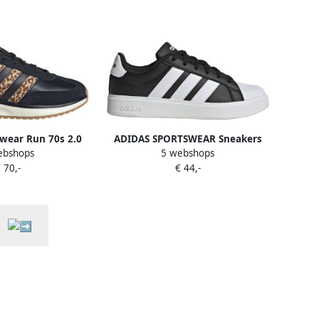
wear Run 70s 2.0
ADIDAS SPORTSWEAR Sneakers
ebshops
5 webshops
 zwart camel
laag 'Streettalk' zwart wit
 70,-
€ 44,-