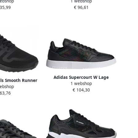
ebshop
1 webshop
Black Core Black
nen Zwart Sneakers
 35,99
€ 96,61
Adidas Supercourt W Lage
als Smooth Runner
1 webshop
sneakers Leren Sneaker Dames
ebshop
art Gerecycled
€ 104,30
Zwart
 63,76
(duurzaam) 31