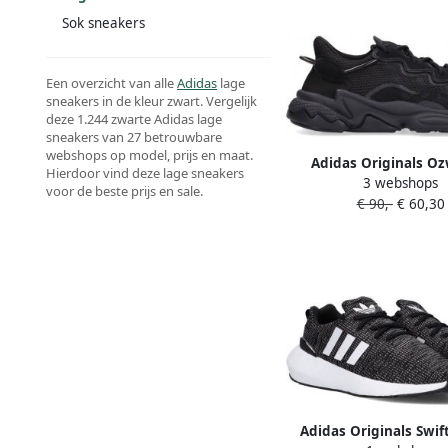
Sok sneakers
Een overzicht van alle
Adidas
lage
sneakers in de kleur zwart. Vergelijk
deze 1.244 zwarte Adidas lage
sneakers van 27 betrouwbare
webshops op model, prijs en maat.
Adidas Originals O
Hierdoor vind deze lage sneakers
3 webshops
sneakers zwart grijs M
voor de beste prijs en sale.
€ 90,-
€ 60,30
35 1 2
Adidas Originals Swif