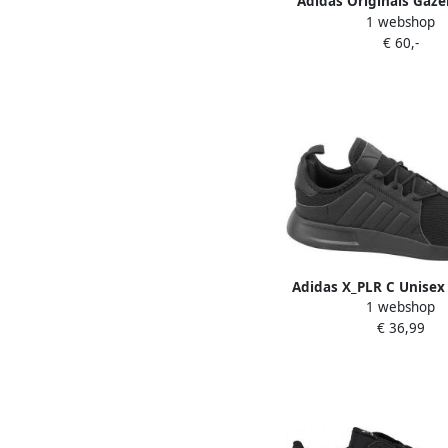
Adidas Originals Gaze
1 webshop
Core Black Cloud Whi
€ 60,-
White Kind Core Blac
White Cloud Wh
Adidas X_PLR C Unisex
1 webshop
Core Black Core Black 
€ 36,99