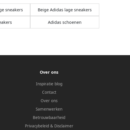
age sneakers
Beige Adidas lage sneakers
eakers
Adidas schoenen
Over ons
Inspiratie blog
Contact
Over ons
Samenwerken
Betrouwbaarheid
Privacybeleid
&
Disclaimer