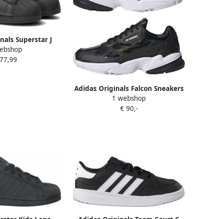
nals Superstar J
ebshop
etball Schoenen
 77,99
k maat: 36 2 3
 maaten:36 2 3
Adidas Originals Falcon Sneakers
1 webshop
Dames Black Dames
€ 90,-