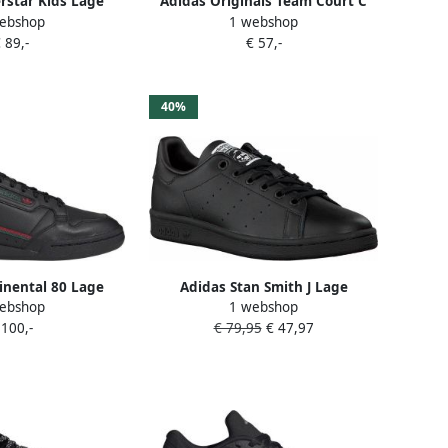
rstar Kids Lage
Adidas Originals Team Court C
ebshop
1 webshop
en Sneaker Zwart
sneakers zwart wit
 89,-
€ 57,-
40%
inental 80 Lage
Adidas Stan Smith J Lage
ebshop
1 webshop
en Sneaker Zwart
sneakers Leren Sneaker Meisjes
 100,-
€ 79,95
€ 47,97
Zwart