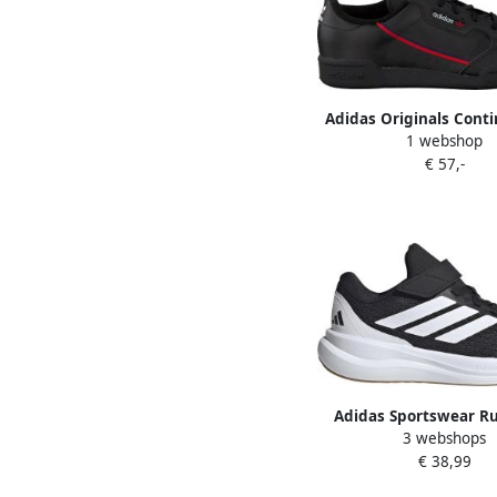
Adidas Originals Conti
1 webshop
Kinderen Core Black 
€ 57,-
Collegiate Navy 
Adidas Sportswear R
3 webshops
mesh sportschoenen z
€ 38,99