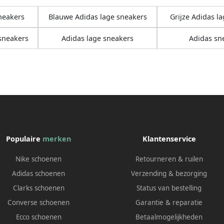
neakers
Blauwe Adidas lage sneakers
Grijze Adidas l
sneakers
Adidas lage sneakers
Adidas sn
Populaire
merken
Klantenservice
Nike schoenen
Retourneren & ruilen
Adidas schoenen
Verzending & bezorging
Clarks schoenen
Status van bestelling
Converse schoenen
Garantie & reparatie
Ecco schoenen
Betaalmogelijkheden