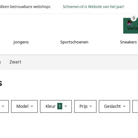
Alleen betrouwbare webshops
Schoenen.nl is Website van het Jaar!
Jongens
Sportschoenen
Sneakers
s
Zwart
s
Model
Kleur
1
Prijs
Geslacht