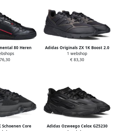
nental 80 Heren
Adidas Originals ZX 1K Boost 2.0
ebshops
1 webshop
re Black Scarlet
Schoenen Unisex Zwart
 76,30
€ 83,30
iate Navy
K Schoenen Core
Adidas Ozweego Celox GZ5230