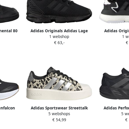
nental 80
Adidas Originals Adidas Lage
Adidas Origi
1 webshop
1 w
Scarlet
sneakers Zx Flux El I Zwart
BOOST Kindere
€ 63,-
€
Red
unfalcon
Adidas Sportswear Streettalk
Adidas Perfo
5 webshops
5 w
wart wit
Bold imitatieleren sneakers met
Hardloopscho
€ 54,99
€
panterprint beige zwart