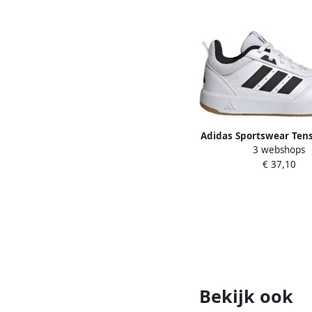
Adidas Sportswear Tens
3 webshops
imitatieleren leren sne
€ 37,10
wit zwart
Bekijk ook