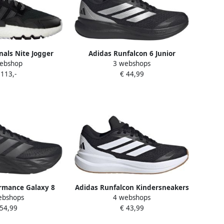
nals Nite Jogger
Adidas Runfalcon 6 Junior
ebshop
3 webshops
n Sneakers EE6481
Hardloopschoenen Zwart 1 3
 113,-
€ 44,99
Kinderen
rmance Galaxy 8
Adidas Runfalcon Kindersneakers
ebshops
4 webshops
enen Heren Zwart
Zwart 2 3 Mesh Synthetisch
 54,99
€ 43,99